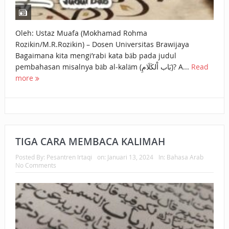
Oleh: Ustaz Muafa (Mokhamad Rohma
Rozikin/M.R.Rozikin) – Dosen Universitas Brawijaya
Bagaimana kita mengi’rabi kata bāb pada judul
pembahasan misalnya bāb al-kalām (بَاب اْلكَلَامِ)? A...
Read
more
TIGA CARA MEMBACA KALIMAH
Posted By:
Pesantren Irtaqi
on:
Januari 13, 2024
In:
Bahasa Arab
No Comments