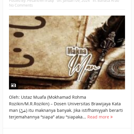
Posted By:
Pesantren Irtaqi
on:
Januari 09, 2024
In:
Bahasa Arab
No Comments
Oleh: Ustaz Muafa (Mokhamad Rohma
Rozikin/M.R.Rozikin) – Dosen Universitas Brawijaya Kata
man (مَنْ) itu maknanya banyak. Jika istifhāmiyyah berarti
terjemahannya “siapa” atau “siapaka...
Read more