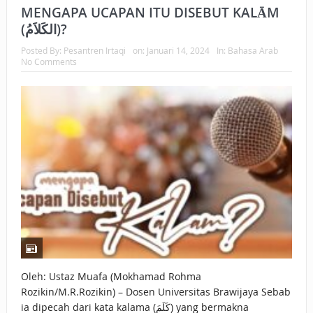
MENGAPA UCAPAN ITU DISEBUT KALĀM
(الكَلاَمُ)?
Posted By:
Pesantren Irtaqi
on:
Januari 14, 2024
In:
Bahasa Arab
No Comments
Oleh: Ustaz Muafa (Mokhamad Rohma
Rozikin/M.R.Rozikin) – Dosen Universitas Brawijaya Sebab
ia dipecah dari kata kalama (كَلَمَ) yang bermakna