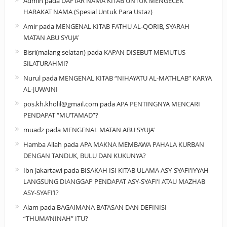
Admin
pada
DAFTAR NAMA KITAB UNTUK MENGECEK
HARAKAT NAMA (Spesial Untuk Para Ustaz)
Amir
pada
MENGENAL KITAB FATHU AL-QORIB, SYARAH
MATAN ABU SYUJA’
Bisri(malang selatan)
pada
KAPAN DISEBUT MEMUTUS
SILATURAHMI?
Nurul
pada
MENGENAL KITAB “NIHAYATU AL-MATHLAB” KARYA
AL-JUWAINI
pos.kh.kholil@gmail.com
pada
APA PENTINGNYA MENCARI
PENDAPAT “MU’TAMAD”?
muadz
pada
MENGENAL MATAN ABU SYUJA’
Hamba Allah
pada
APA MAKNA MEMBAWA PAHALA KURBAN
DENGAN TANDUK, BULU DAN KUKUNYA?
Ibn Jakartawi
pada
BISAKAH ISI KITAB ULAMA ASY-SYAFI’IYYAH
LANGSUNG DIANGGAP PENDAPAT ASY-SYAFI’I ATAU MAZHAB
ASY-SYAFI’I?
Alam
pada
BAGAIMANA BATASAN DAN DEFINISI
“THUMA’NINAH” ITU?