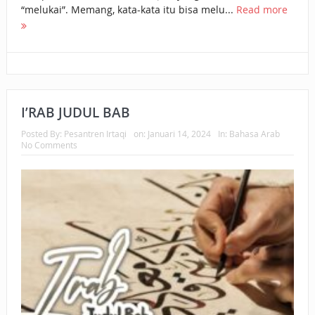
“melukai”. Memang, kata-kata itu bisa melu...
Read more
I’RAB JUDUL BAB
Posted By:
Pesantren Irtaqi
on:
Januari 14, 2024
In:
Bahasa Arab
No Comments