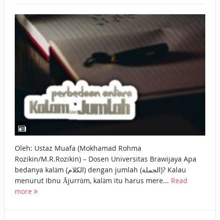
Oleh: Ustaz Muafa (Mokhamad Rohma
Rozikin/M.R.Rozikin) – Dosen Universitas Brawijaya Apa
bedanya kalām (الكلام) dengan jumlah (الجملة)? Kalau
menurut Ibnu Ājurrūm, kalām itu harus mere...
Read
more