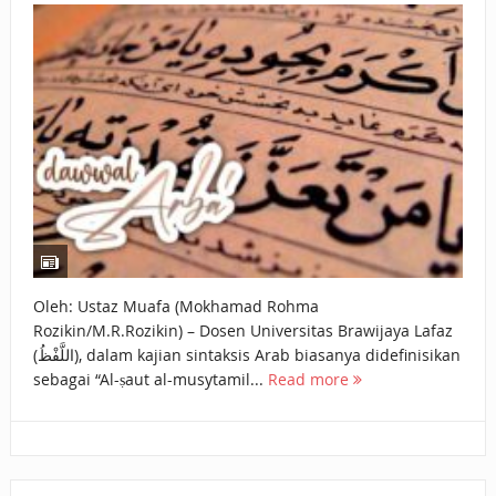
BAGAIMANA CARA MEMBAYAR ZAKAT UANG?
UANG HARAM BISA MENJADI HALAL JIKA SEBAB
KEPEMILIKANNYA BERUBAH
ISTIDLAL BATIL VS ISTIDLAL SYAR’I
BAHASA CINTA KARENA ALLAH
HUKUM MEMBAYAR ZAKAT DENGAN CARA MENGANGSUR
HUKUM MEMBAYAR ZAKAT KEPADA KERABAT SENDIRI
Oleh: Ustaz Muafa (Mokhamad Rohma
Rozikin/M.R.Rozikin) – Dosen Universitas Brawijaya Lafaz
(اللَّفْظُ), dalam kajian sintaksis Arab biasanya didefinisikan
sebagai “Al-ṣaut al-musytamil...
Read more