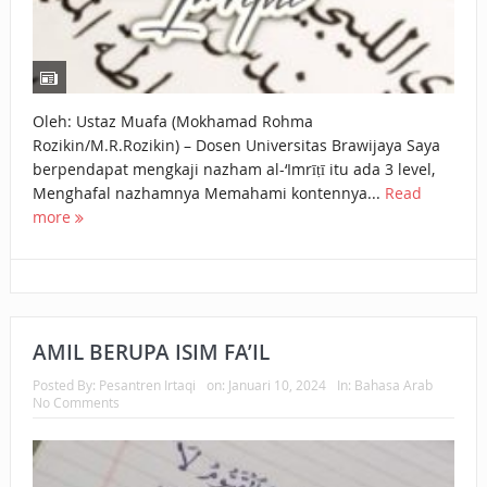
Oleh: Ustaz Muafa (Mokhamad Rohma
Rozikin/M.R.Rozikin) – Dosen Universitas Brawijaya Saya
berpendapat mengkaji nazham al-‘Imrīṭī itu ada 3 level,
Menghafal nazhamnya Memahami kontennya...
Read
more
AMIL BERUPA ISIM FA’IL
Posted By:
Pesantren Irtaqi
on:
Januari 10, 2024
In:
Bahasa Arab
No Comments