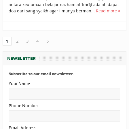
antara keutamaan belajar nazham al-‘Imrīṭī adalah dapat
doa dari sang syaikh agar ilmunya berman...
Read more
1
2
3
4
5
NEWSLETTER
Subscribe to our email newsletter.
Your Name
Phone Number
Email Address