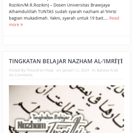
Rozikin/M.R.Rozikin) – Dosen Universitas Brawijaya
Alhamdulillah TUNTAS sudah syarah nazham al-‘Imrīṭī
bagian mukadimah. Yakni, syarah untuk 19 bait....
Read
more
TINGKATAN BELAJAR NAZHAM AL-‘IMRĪṬĪ
Posted By:
Pesantren Irtaqi
on:
Januari 12, 2024
In:
Bahasa Arab
No Comments