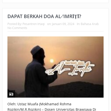
DAPAT BERKAH DOA AL-‘IMRĪṬĪ?
Posted By:
Pesantren Irtaqi
on:
Januari 09, 2024
In:
Bahasa Arab
No Comments
Oleh: Ustaz Muafa (Mokhamad Rohma
Rozikin/M.R.Rozikin) – Dosen Universitas Brawijaya Di