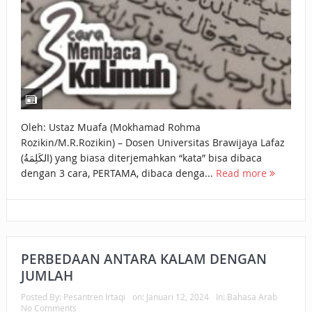
Oleh: Ustaz Muafa (Mokhamad Rohma
Rozikin/M.R.Rozikin) – Dosen Universitas Brawijaya Lafaz
(الكَلِمَةُ) yang biasa diterjemahkan “kata” bisa dibaca
dengan 3 cara, PERTAMA, dibaca denga...
Read more
PERBEDAAN ANTARA KALAM DENGAN
JUMLAH
Posted By:
Pesantren Irtaqi
on:
Januari 12, 2024
In:
Bahasa Arab
No Comments