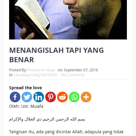
BAGAIMANA CARA MEMBAYAR ZAKAT UANG?
UANG HARAM BISA MENJADI HALAL JIKA SEBAB
KEPEMILIKANNYA BERUBAH
ISTIDLAL BATIL VS ISTIDLAL SYAR’I
MENANGISLAH TAPI YANG
BAHASA CINTA KARENA ALLAH
BENAR
HUKUM MEMBAYAR ZAKAT DENGAN CARA MENGANGSUR
Posted By:
Pesantren Irtaqi
on:
September 07, 2016
In:
Uncategorised
,
NAFSIYAH
No Comments
HUKUM MEMBAYAR ZAKAT KEPADA KERABAT SENDIRI
Spread the love
Oleh: Ust. Muafa
بسم الله الرحمن الرحيم ذي الجلال والإكرام
Tangisan itu, ada yang dicintai Allah, adapula yang tidak