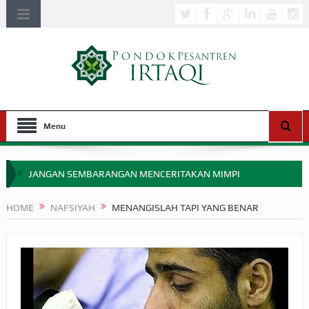
Menu
JANGAN SEMBARANGAN MENCERITAKAN MIMPI
APAKAH ULAMA SALEH PERLU MASUK SCOPUS?
HOME
NAFSIYAH
MENANGISLAH TAPI YANG BENAR
MIMPI YANG DIABAIKAN MENJELANG PERANG BADAR
APA HUKUM MEMPERCEPAT PEMBAYARAN ZAKAT
SEBELUM TIBA SAAT WAJIB?
HAKIKAT NIKMAT DI DUNIA!