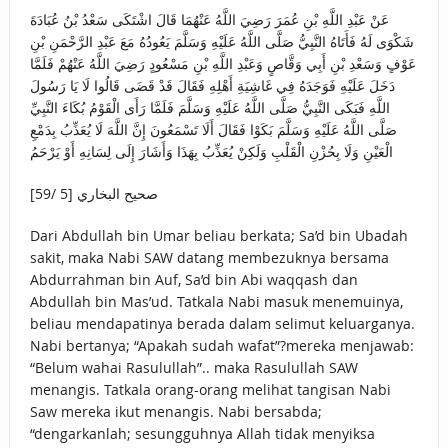
عَنْ عَبْدِ اللَّهِ بْنِ عُمَرَ رَضِيَ اللَّهُ عَنْهُمَا قَالَ اشْتَكَى سَعْدُ بْنُ عُبَادَةَ
شَكْوَى لَهُ فَأَتَاهُ النَّبِيُّ صَلَّى اللَّهُ عَلَيْهِ وَسَلَّمَ يَعُودُهُ مَعَ عَبْدِ الرَّحْمَنِ بْنِ
عَوْفٍ وَسَعْدِ بْنِ أَبِي وَقَّاصٍ وَعَبْدِ اللَّهِ بْنِ مَسْعُودٍ رَضِيَ اللَّهُ عَنْهُمْ فَلَمَّا
دَخَلَ عَلَيْهِ فَوَجَدَهُ فِي غَاشِيَةِ أَهْلِهِ فَقَالَ قَدْ قَضَى قَالُوا لَا يَا رَسُولَ
اللَّهِ فَبَكَى النَّبِيُّ صَلَّى اللَّهُ عَلَيْهِ وَسَلَّمَ فَلَمَّا رَأَى الْقَوْمُ بُكَاءَ النَّبِيِّ
صَلَّى اللَّهُ عَلَيْهِ وَسَلَّمَ بَكَوْا فَقَالَ أَلَا تَسْمَعُونَ إِنَّ اللَّهَ لَا يُعَذِّبُ بِدَمْعِ
الْعَيْنِ وَلَا بِحُزْنِ الْقَلْبِ وَلَكِنْ يُعَذِّبُ بِهَذَا وَأَشَارَ إِلَى لِسَانِهِ أَوْ يَرْحَمُ
صحيح البخاري [5 /59]
Dari Abdullah bin Umar beliau berkata; Sa’d bin Ubadah
sakit, maka Nabi SAW datang membezuknya bersama
Abdurrahman bin Auf, Sa’d bin Abi waqqash dan
Abdullah bin Mas’ud. Tatkala Nabi masuk menemuinya,
beliau mendapatinya berada dalam selimut keluarganya.
Nabi bertanya; “Apakah sudah wafat”?mereka menjawab:
“Belum wahai Rasulullah”.. maka Rasulullah SAW
menangis. Tatkala orang-orang melihat tangisan Nabi
Saw mereka ikut menangis. Nabi bersabda;
“dengarkanlah; sesungguhnya Allah tidak menyiksa