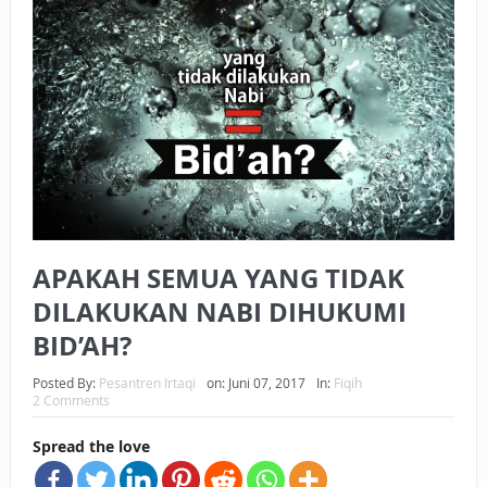
BAGAIMANA CARA MEMBAYAR ZAKAT UANG?
UANG HARAM BISA MENJADI HALAL JIKA SEBAB
KEPEMILIKANNYA BERUBAH
ISTIDLAL BATIL VS ISTIDLAL SYAR’I
BAHASA CINTA KARENA ALLAH
HUKUM MEMBAYAR ZAKAT DENGAN CARA MENGANGSUR
APAKAH SEMUA YANG TIDAK
HUKUM MEMBAYAR ZAKAT KEPADA KERABAT SENDIRI
DILAKUKAN NABI DIHUKUMI
BID’AH?
Posted By:
Pesantren Irtaqi
on:
Juni 07, 2017
In:
Fiqih
2 Comments
Spread the love