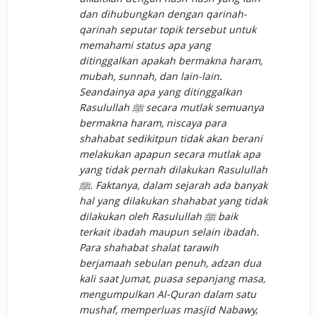
dan dihubungkan dengan qarinah-
qarinah seputar topik tersebut untuk
memahami status apa yang
ditinggalkan apakah bermakna haram,
mubah, sunnah, dan lain-lain.
Seandainya apa yang ditinggalkan
Rasulullah ﷺ secara mutlak semuanya
bermakna haram, niscaya para
shahabat sedikitpun tidak akan berani
melakukan apapun secara mutlak apa
yang tidak pernah dilakukan Rasulullah
ﷺ. Faktanya, dalam sejarah ada banyak
hal yang dilakukan shahabat yang tidak
dilakukan oleh Rasulullah ﷺ baik
terkait ibadah maupun selain ibadah.
Para shahabat shalat tarawih
berjamaah sebulan penuh, adzan dua
kali saat Jumat, puasa sepanjang masa,
mengumpulkan Al-Quran dalam satu
mushaf, memperluas masjid Nabawy,