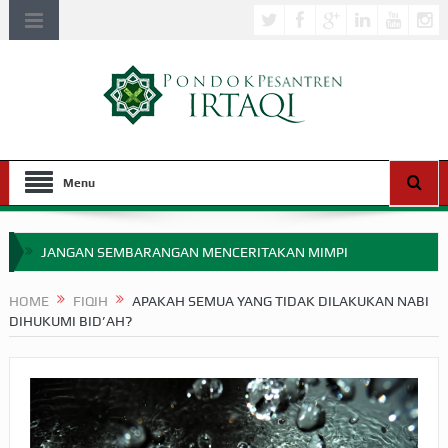
Menu
JANGAN SEMBARANGAN MENCERITAKAN MIMPI
APAKAH ULAMA SALEH PERLU MASUK SCOPUS?
HOME
FIQIH
APAKAH SEMUA YANG TIDAK DILAKUKAN NABI
DIHUKUMI BID’AH?
MIMPI YANG DIABAIKAN MENJELANG PERANG BADAR
APA HUKUM MEMPERCEPAT PEMBAYARAN ZAKAT
SEBELUM TIBA SAAT WAJIB?
HAKIKAT NIKMAT DI DUNIA!