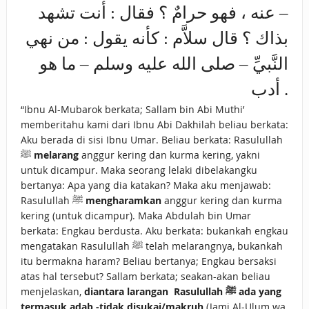
– عنه ، فهو حرامٌ ؟ فقال : أنت تشهد
بذاك ؟ قال سلاَّم : كأنه يقول : من نهي
النَّبيِّ – صلى الله عليه وسلم – ما هو
أدب .
“Ibnu Al-Mubarok berkata; Sallam bin Abi Muthi’
memberitahu kami dari Ibnu Abi Dakhilah beliau berkata:
Aku berada di sisi Ibnu Umar. Beliau berkata: Rasulullah
ﷺ
melarang
anggur kering dan kurma kering, yakni
untuk dicampur. Maka seorang lelaki dibelakangku
bertanya: Apa yang dia katakan? Maka aku menjawab:
Rasulullah ﷺ
mengharamkan
anggur kering dan kurma
kering (untuk dicampur). Maka Abdulah bin Umar
berkata: Engkau berdusta. Aku berkata: bukankah engkau
mengatakan Rasulullah ﷺ telah melarangnya, bukankah
itu bermakna haram? Beliau bertanya; Engkau bersaksi
atas hal tersebut? Sallam berkata; seakan-akan beliau
menjelaskan,
diantara larangan Rasulullah ﷺ ada yang
termasuk adab -tidak disukai/makruh
(Jami Al-Ulum wa