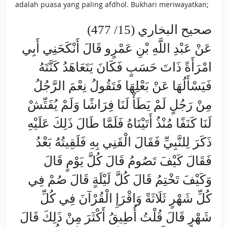
adalah puasa yang paling afdhol. Bukhari meriwayatkan;
صحيح البخاري (15/ 477)
عَنْ عَبْدِ اللَّهِ بْنِ عَمْرٍو قَالَ أَنْكَحَنِي أَبِي
امْرَأَةً ذَاتَ حَسَبٍ فَكَانَ يَتَعَاهَدُ كَنَّتَهُ
فَيَسْأَلُهَا عَنْ بَعْلِهَا فَتَقُولُ نِعْمَ الرَّجُلُ
مِنْ رَجُلٍ لَمْ يَطَأْ لَنَا فِرَاشًا وَلَمْ يُفَتِّشْ
لَنَا كَنَفًا مُنْذُ أَتَيْنَاهُ فَلَمَّا طَالَ ذَلِكَ عَلَيْهِ
ذَكَرَ لِلنَّبِيِّ فَقَالَ الْقَنِي بِهِ فَلَقِيتُهُ بَعْدُ
فَقَالَ كَيْفَ تَصُومُ قَالَ كُلَّ يَوْمٍ قَالَ
وَكَيْفَ تَخْتِمُ قَالَ كُلَّ لَيْلَةٍ قَالَ صُمْ فِي
كُلِّ شَهْرٍ ثَلَاثَةً وَاقْرَإِ الْقُرْآنَ فِي كُلِّ
شَهْرٍ قَالَ قُلْتُ أُطِيقُ أَكْثَرَ مِنْ ذَلِكَ قَالَ