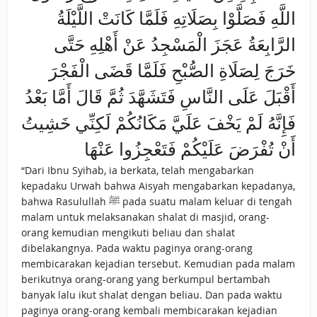
اللَّهِ فَصَلَّوْا بِصَلَاتِهِ فَلَمَّا كَانَتْ اللَّيْلَةُ
الرَّابِعَةُ عَجَزَ الْمَسْجِدُ عَنْ أَهْلِهِ حَتَّى
خَرَجَ لِصَلَاةِ الصُّبْحِ فَلَمَّا قَضَى الْفَجْرَ
أَقْبَلَ عَلَى النَّاسِ فَتَشَهَّدَ ثُمَّ قَالَ أَمَّا بَعْدُ
فَإِنَّهُ لَمْ يَخْفَ عَلَيَّ مَكَانُكُمْ لَكِنِّي خَشِيتُ
أَنْ تُفْرَضَ عَلَيْكُمْ فَتَعْجِزُوا عَنْهَا
“Dari Ibnu Syihab, ia berkata, telah mengabarkan
kepadaku Urwah bahwa Aisyah mengabarkan kepadanya,
bahwa Rasulullah ﷺ pada suatu malam keluar di tengah
malam untuk melaksanakan shalat di masjid, orang-
orang kemudian mengikuti beliau dan shalat
dibelakangnya. Pada waktu paginya orang-orang
membicarakan kejadian tersebut. Kemudian pada malam
berikutnya orang-orang yang berkumpul bertambah
banyak lalu ikut shalat dengan beliau. Dan pada waktu
paginya orang-orang kembali membicarakan kejadian