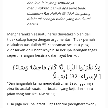
dan lain-lain yang semuanya
menunjukkan bahwa apa yang tidak
dilakukan Rasulullah ﷺ tidak langsung
difahami sebagai bidah yang dihukumi
haram.
Mengharamkan sesuatu harus dinyatakan oleh dalil,
tidak cukup hanya dengan argumentasi: Tidak pernah
dilakukan Rasulullah ﷺ. Keharaman sesuatu yang
didasarkan dalil bentuknya bisa berupa larangan tegas
seperti larangan berzina dalam ayat berikut;
{وَلَا تَقْرَبُوا الزِّنَا إِنَّهُ كَانَ فَاحِشَةً وَسَاءَ
سَبِيلًا} [الإسراء: 32]
“Dan janganlah kamu mendekati zina; Sesungguhnya
zina itu adalah suatu perbuatan yang keji. dan suatu
jalan yang buruk.” (Al-Isro’ 32)
Bisa juga berupa lafadz lugas tahrim (mengharamkan),