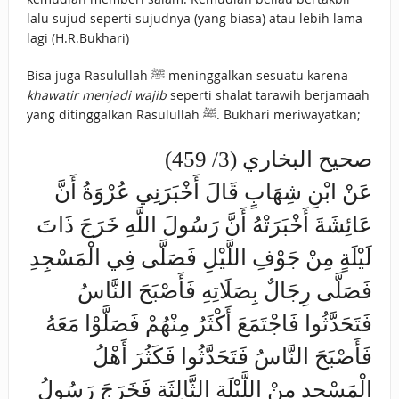
lalu sujud seperti sujudnya (yang biasa) atau lebih lama
lagi (H.R.Bukhari)
Bisa juga Rasulullah ﷺ meninggalkan sesuatu karena
khawatir menjadi wajib
seperti shalat tarawih berjamaah
yang ditinggalkan Rasulullah ﷺ. Bukhari meriwayatkan;
صحيح البخاري (3/ 459)
عَنْ ابْنِ شِهَابٍ قَالَ أَخْبَرَنِي عُرْوَةُ أَنَّ
عَائِشَةَ أَخْبَرَتْهُ أَنَّ رَسُولَ اللَّهِ خَرَجَ ذَاتَ
لَيْلَةٍ مِنْ جَوْفِ اللَّيْلِ فَصَلَّى فِي الْمَسْجِدِ
فَصَلَّى رِجَالٌ بِصَلَاتِهِ فَأَصْبَحَ النَّاسُ
فَتَحَدَّثُوا فَاجْتَمَعَ أَكْثَرُ مِنْهُمْ فَصَلَّوْا مَعَهُ
فَأَصْبَحَ النَّاسُ فَتَحَدَّثُوا فَكَثُرَ أَهْلُ
الْمَسْجِدِ مِنْ اللَّيْلَةِ الثَّالِثَةِ فَخَرَجَ رَسُولُ