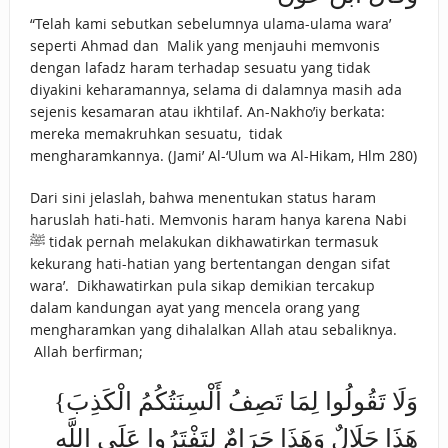
“Telah kami sebutkan sebelumnya ulama-ulama wara’
seperti Ahmad dan Malik yang menjauhi memvonis
dengan lafadz haram terhadap sesuatu yang tidak
diyakini keharamannya, selama di dalamnya masih ada
sejenis kesamaran atau ikhtilaf. An-Nakho’iy berkata:
mereka memakruhkan sesuatu, tidak
mengharamkannya. (Jami’ Al-‘Ulum wa Al-Hikam, Hlm 280)
Dari sini jelaslah, bahwa menentukan status haram
haruslah hati-hati. Memvonis haram hanya karena Nabi
ﷺ tidak pernah melakukan dikhawatirkan termasuk
kekurang hati-hatian yang bertentangan dengan sifat
wara’. Dikhawatirkan pula sikap demikian tercakup
dalam kandungan ayat yang mencela orang yang
mengharamkan yang dihalalkan Allah atau sebaliknya.
Allah berfirman;
{وَلَا تَقُولُوا لِمَا تَصِفُ أَلْسِنَتُكُمُ الْكَذِبَ
هَذَا حَلَالٌ وَهَذَا حَرَامٌ لِتَفْتَرُوا عَلَى اللَّهِ