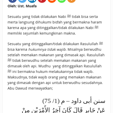
Oleh: Ust. Muafa
Sesuatu yang tidak dilakukan Nabi ﷺ tidak bisa serta
merta langsung dihukumi bid’ah yang bermakna haram
karena apa yang ditinggalkan/tidak dilakukan Nabi ﷺ
memiliki sejumlah kemungkinan makna.
Sesuatu yang ditinggalkan/tidak dilakukan Rasulullah ﷺ
bisa karena
hukumnya tidak wajib
. Misalnya berwudhu
setelah memakan makanan yang dimasak api. Rasulullah
ﷺ tidak berwudhu setelah memakan makanan yang
dimasak oleh api. Wudhu yang ditinggalkan Rasulullah
ﷺ ini bermakna hukum melakukannya tidak wajib.
Maksudnya, tidak wajib orang yang memakan makanan
yang dimasak dengan api untuk berwudhu sesudahnya.
Abu Dawud meriwayatkan;
سنن أبى داود – م (1/ 75)
عَنْ جَابِرٍ قَالَ كَانَ آخِرُ الأَمْرَيْنِ مِنْ