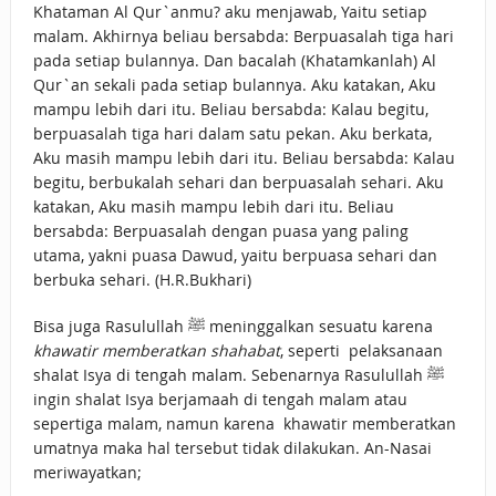
Khataman Al Qur`anmu? aku menjawab, Yaitu setiap
malam. Akhirnya beliau bersabda: Berpuasalah tiga hari
pada setiap bulannya. Dan bacalah (Khatamkanlah) Al
Qur`an sekali pada setiap bulannya. Aku katakan, Aku
mampu lebih dari itu. Beliau bersabda: Kalau begitu,
berpuasalah tiga hari dalam satu pekan. Aku berkata,
Aku masih mampu lebih dari itu. Beliau bersabda: Kalau
begitu, berbukalah sehari dan berpuasalah sehari. Aku
katakan, Aku masih mampu lebih dari itu. Beliau
bersabda: Berpuasalah dengan puasa yang paling
utama, yakni puasa Dawud, yaitu berpuasa sehari dan
berbuka sehari. (H.R.Bukhari)
Bisa juga Rasulullah ﷺ meninggalkan sesuatu karena
khawatir memberatkan shahabat
, seperti pelaksanaan
shalat Isya di tengah malam. Sebenarnya Rasulullah ﷺ
ingin shalat Isya berjamaah di tengah malam atau
sepertiga malam, namun karena khawatir memberatkan
umatnya maka hal tersebut tidak dilakukan. An-Nasai
meriwayatkan;