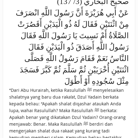
صحيح البخاري (3/ 137)
عَنْ أَبِي هُرَيْرَةَ أَنَّ رَسُولَ اللَّهِ انْصَرَفَ
مِنْ اثْنَتَيْنِ فَقَالَ لَهُ ذُو الْيَدَيْنِ أَقَصُرَتْ
الصَّلَاةُ أَمْ نَسِيتَ يَا رَسُولَ اللَّهِ فَقَالَ
رَسُولُ اللَّهِ أَصَدَقَ ذُو الْيَدَيْنِ فَقَالَ
النَّاسُ نَعَمْ فَقَامَ رَسُولُ اللَّهِ فَصَلَّى
اثْنَتَيْنِ أُخْرَيَيْنِ ثُمَّ سَلَّمَ ثُمَّ كَبَّرَ فَسَجَدَ
مِثْلَ سُجُودِهِ أَوْ أَطْوَلَ
“Dari Abu Hurairah, ketika Rasulullah ﷺ menyelesaikan
shalatnya yang baru dua raka’at, Dzul Yadain berkata
kepada beliau: “Apakah shalat diqashar ataukah Anda
lupa, wahai Rasulullah? Maka Rasulullah ﷺ berkata:
Apakah benar yang dikatakan Dzul Yadain? Orang-orang
menjawab: Benar. Maka Rasulullah ﷺ berdiri dan
mengerjakan shalat dua rakaat yang kurang tadi
kemudian memberi salam. Kemudian beliau bertakbir