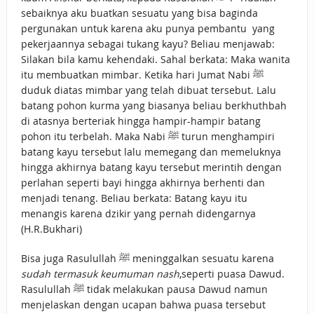
sebaiknya aku buatkan sesuatu yang bisa baginda
pergunakan untuk karena aku punya pembantu yang
pekerjaannya sebagai tukang kayu? Beliau menjawab:
Silakan bila kamu kehendaki. Sahal berkata: Maka wanita
itu membuatkan mimbar. Ketika hari Jumat Nabi ﷺ
duduk diatas mimbar yang telah dibuat tersebut. Lalu
batang pohon kurma yang biasanya beliau berkhuthbah
di atasnya berteriak hingga hampir-hampir batang
pohon itu terbelah. Maka Nabi ﷺ turun menghampiri
batang kayu tersebut lalu memegang dan memeluknya
hingga akhirnya batang kayu tersebut merintih dengan
perlahan seperti bayi hingga akhirnya berhenti dan
menjadi tenang. Beliau berkata: Batang kayu itu
menangis karena dzikir yang pernah didengarnya
(H.R.Bukhari)
Bisa juga Rasulullah ﷺ meninggalkan sesuatu karena
sudah termasuk keumuman nash
,seperti puasa Dawud.
Rasulullah ﷺ tidak melakukan pausa Dawud namun
menjelaskan dengan ucapan bahwa puasa tersebut