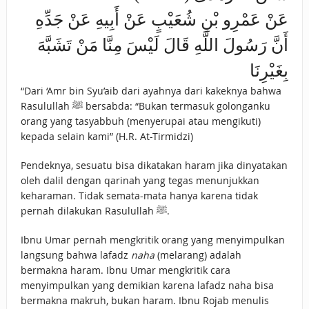
عَنْ عَمْرِو بْنِ شُعَيْبٍ عَنْ أَبِيهِ عَنْ جَدِّهِ
أَنَّ رَسُولَ اللَّهِ قَالَ لَيْسَ مِنَّا مَنْ تَشَبَّهَ
بِغَيْرِنَا
“Dari ‘Amr bin Syu’aib dari ayahnya dari kakeknya bahwa
Rasulullah ﷺ bersabda: “Bukan termasuk golonganku
orang yang tasyabbuh (menyerupai atau mengikuti)
kepada selain kami” (H.R. At-Tirmidzi)
Pendeknya, sesuatu bisa dikatakan haram jika dinyatakan
oleh dalil dengan qarinah yang tegas menunjukkan
keharaman. Tidak semata-mata hanya karena tidak
pernah dilakukan Rasulullah ﷺ.
Ibnu Umar pernah mengkritik orang yang menyimpulkan
langsung bahwa lafadz
naha
(melarang) adalah
bermakna haram. Ibnu Umar mengkritik cara
menyimpulkan yang demikian karena lafadz naha bisa
bermakna makruh, bukan haram. Ibnu Rojab menulis