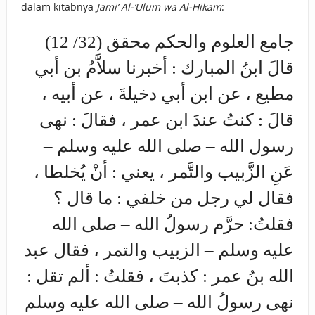
dalam kitabnya
Jami’ Al-‘Ulum wa Al-Hikam
:
جامع العلوم والحكم محقق (32/ 12)
قالَ ابنُ المبارك : أخبرنا سلاَّمُ بن أبي
مطيع ، عن ابن أبي دخيلةَ ، عن أبيه ،
قالَ : كنتُ عندَ ابن عمر ، فقالَ : نهى
رسول الله – صلى الله عليه وسلم –
عَنِ الزَّبيب والتَّمر ، يعني : أنْ يُخلطا ،
فقال لي رجل من خلفي : ما قال ؟
فقلتُ: حرَّم رسولُ الله – صلى الله
عليه وسلم – الزبيب والتمر ، فقال عبد
الله بنُ عمر : كذبتَ ، فقلتُ : ألم تقل :
نهى رسولُ الله – صلى الله عليه وسلم