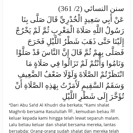
سنن النسائي (2/ 361)
عَنْ أَبِي سَعِيدٍ الْخُدْرِيِّ قَالَ صَلَّى بِنَا
رَسُولُ اللَّهِ صَلَاةَ الْمَغْرِبِ ثُمَّ لَمْ يَخْرُجْ
إِلَيْنَا حَتَّى ذَهَبَ شَطْرُ اللَّيْلِ فَخَرَجَ
فَصَلَّى بِهِمْ ثُمَّ قَالَ إِنَّ النَّاسَ قَدْ صَلَّوْا
وَنَامُوا وَأَنْتُمْ لَمْ تَزَالُوا فِي صَلَاةٍ مَا
انْتَظَرْتُمْ الصَّلَاةَ وَلَوْلَا ضَعْفُ الضَّعِيفِ
وَسَقَمُ السَّقِيمِ لَأَمَرْتُ بِهَذِهِ الصَّلَاةِ أَنْ
تُؤَخَّرَ إِلَى شَطْرِ اللَّيْلِ
“Dari Abu Sa’id Al Khudri dia berkata; “Kami shalat
Maghrib bersama Rasulullah ﷺ , kemudian beliau ﷺ
keluar kepada kami hingga telah lewat separuh malam.
Lalu beliau keluar dan shalat bersama mereka, lantas
bersabda: Orang-orang sudah shalat dan mereka telah