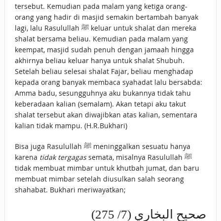
tersebut. Kemudian pada malam yang ketiga orang-
orang yang hadir di masjid semakin bertambah banyak
lagi, lalu Rasulullah ﷺ keluar untuk shalat dan mereka
shalat bersama beliau. Kemudian pada malam yang
keempat, masjid sudah penuh dengan jamaah hingga
akhirnya beliau keluar hanya untuk shalat Shubuh.
Setelah beliau selesai shalat Fajar, beliau menghadap
kepada orang banyak membaca syahadat lalu bersabda:
Amma badu, sesungguhnya aku bukannya tidak tahu
keberadaan kalian (semalam). Akan tetapi aku takut
shalat tersebut akan diwajibkan atas kalian, sementara
kalian tidak mampu. (H.R.Bukhari)
Bisa juga Rasulullah ﷺ meninggalkan sesuatu hanya
karena
tidak tergagas
semata, misalnya Rasulullah ﷺ
tidak membuat mimbar untuk khutbah jumat, dan baru
membuat mimbar setelah diusulkan salah seorang
shahabat. Bukhari meriwayatkan;
صحيح البخاري (7/ 275)