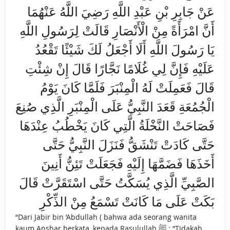
عَنْ جَابِرِ بْنِ عَبْدِ اللَّهِ رَضِيَ اللَّهُ عَنْهُمَا
أَنَّ امْرَأَةً مِنْ الْأَنْصَارِ قَالَتْ لِرَسُولِ اللَّهِ
يَا رَسُولَ اللَّهِ أَلَا أَجْعَلُ لَكَ شَيْئًا تَقْعُدُ
عَلَيْهِ فَإِنَّ لِي غُلَامًا نَجَّارًا قَالَ إِنْ شِئْتِ
قَالَ فَعَمِلَتْ لَهُ الْمِنْبَرَ فَلَمَّا كَانَ يَوْمُ
الْجُمُعَةِ قَعَدَ النَّبِيُّ عَلَى الْمِنْبَرِ الَّذِي صُنِعَ
فَصَاحَتْ النَّخْلَةُ الَّتِي كَانَ يَخْطُبُ عِنْدَهَا
حَتَّى كَادَتْ تَنْشَقُّ فَنَزَلَ النَّبِيُّ حَتَّى
أَخَذَهَا فَضَمَّهَا إِلَيْهِ فَجَعَلَتْ تَئِنُّ أَنِينَ
الصَّبِيِّ الَّذِي يُسَكَّتُ حَتَّى اسْتَقَرَّتْ قَالَ
بَكَتْ عَلَى مَا كَانَتْ تَسْمَعُ مِنْ الذِّكْرِ
“Dari Jabir bin ‘Abdullah ( bahwa ada seorang wanita
kaum Anshar berkata, kepada Rasulullah ﷺ : “Tidakah