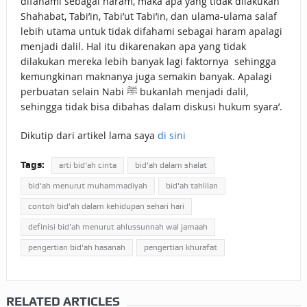
difahami sebagai haram, maka apa yang tidak dilakukan
Shahabat, Tabi’in, Tabi’ut Tabi’in, dan ulama-ulama salaf
lebih utama untuk tidak difahami sebagai haram apalagi
menjadi dalil. Hal itu dikarenakan apa yang tidak
dilakukan mereka lebih banyak lagi faktornya sehingga
kemungkinan maknanya juga semakin banyak. Apalagi
perbuatan selain Nabi ﷺ bukanlah menjadi dalil,
sehingga tidak bisa dibahas dalam diskusi hukum syara’.
Dikutip dari artikel lama saya
di sini
Tags:
arti bid'ah cinta
bid'ah dalam shalat
bid'ah menurut muhammadiyah
bid'ah tahlilan
contoh bid'ah dalam kehidupan sehari hari
definisi bid'ah menurut ahlussunnah wal jamaah
pengertian bid'ah hasanah
pengertian khurafat
RELATED ARTICLES