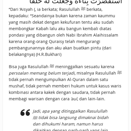
اسْتَقْصَرَتْ بِنَاءَهُ وَجَعَلْتُ لَهُ خَلْفًا
“Dari ‘Aisyah (, ia berkata; Rasulullah ﷺ berkata,
kepadaku: “Seandainya bukan karena zaman kaummu
yang masih dekat dengan kekufuran tentu aku sudah
membongkar Kabah lalu aku bangun kembali diatas
pondasi yang dibangun oleh Nabi Ibrahim Alaihissalam
karena orang-orang Quraisy telah mengurangi
pembangunannya dan aku akan buatkan pintu (dari
belakangnya) (H.R.Bukhari)
Bisa juga Rasulullah ﷺ meninggalkan sesuatu karena
persoalan memang belum terjadi
, misalnya Rasulullah ﷺ
tidak pernah mengumpulkan Al-Quran dalam satu
mushaf, tidak pernah memberi hukum untuk kasus waris
kombinasi antara kakek dengan saudara, tidak pernah
membagi warisan dengan cara
‘aul
, dan lain-lain.
Jadi, apa yang ditinggalkan Rasulullah
ﷺ tidak bisa langsung dimaknai bidah
dan dihukumi haram, namun harus
dikaitkan dengan nash-nash yang lain