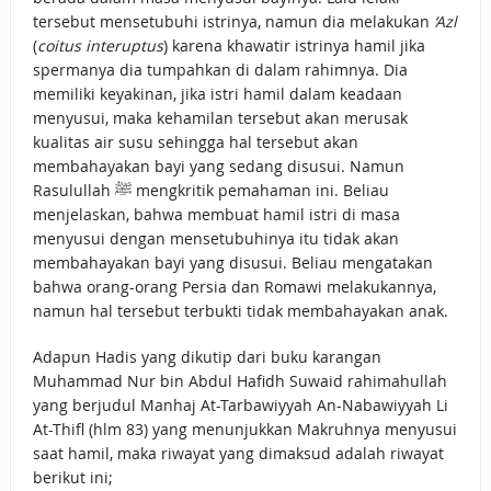
tersebut mensetubuhi istrinya, namun dia melakukan
‘Azl
(
coitus interuptus
) karena khawatir istrinya hamil jika
spermanya dia tumpahkan di dalam rahimnya. Dia
memiliki keyakinan, jika istri hamil dalam keadaan
menyusui, maka kehamilan tersebut akan merusak
kualitas air susu sehingga hal tersebut akan
membahayakan bayi yang sedang disusui. Namun
Rasulullah ﷺ mengkritik pemahaman ini. Beliau
menjelaskan, bahwa membuat hamil istri di masa
menyusui dengan mensetubuhinya itu tidak akan
membahayakan bayi yang disusui. Beliau mengatakan
bahwa orang-orang Persia dan Romawi melakukannya,
namun hal tersebut terbukti tidak membahayakan anak.
Adapun Hadis yang dikutip dari buku karangan
Muhammad Nur bin Abdul Hafidh Suwaid rahimahullah
yang berjudul Manhaj At-Tarbawiyyah An-Nabawiyyah Li
At-Thifl (hlm 83) yang menunjukkan Makruhnya menyusui
saat hamil, maka riwayat yang dimaksud adalah riwayat
berikut ini;