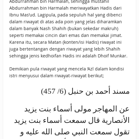
Abdurrahman bin Harmalah, sehingga mustahil
Abdurrahman bin Harmalah meriwayatkan Hadis dari
Ibnu Mas’ud. Lagipula, pada sepuluh hal yang dibenci
dalam riwayat di atas ada poin yang jelas diharamkan
dalam banyak Nash Shahih (bukan sekedar makruh)
seperti memakai cincin dari emas dan memakai jimat.
Karena itu, secara Matan (konten/isi Hadis) riwayat ini
juga bertentangan dengan riwayat yang lebih Shahih
sehingga jenis kedhoifan Hadis ini adalah Dhoif Munkar.
Demikian pula riwayat yang mencela ‘Azl dalam kondisi
istri menyusui dalam riwayat-riwayat berikut;
مسند أحمد بن حنبل (6/ 457)
عن المهاجر مولى أسماء بنت يزيد
الأنصارية قال سمعت أسماء بنت يزيد
تقول سمعت النبي صلى الله عليه و