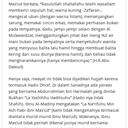
Mas’ud berkata, “Rasulullah shallallahu ‘alaihi wasallam
membenci sepuluh hal; warna kuning -Za’faran-,
mengecat uban (dengan warna hitam), memanjangkan
sarung, memakai cincin emas, memakai perhiasan bukan
pada tempatnya, dadu, jampi-jampi selain dengan Al
Mu’awwidzat, menggantungkan jimat dan meng ‘Azl air
mani bukan pada tempatnya serta menyetubuhi wanita
yang menyusui balita lalu hamil hingga membuat balita
kering dari susu ibunya (karena hamil), dan beliau tidak
mengharamkannya (hanya membencinya).” (H.R.Abu
Dawud)
Hanya saja, riwayat ini tidak bisa dijadikan hujjah karena
termasuk Hadis Dhoif. Di dalam Sanadnya ada perawi
yang bernama Abdurrahman bin Harmalah yang dinilai
Bukhari “La Yashihhu Haditsuhu” (Hadis nya tidak
Shahih). Ibnu Al-Madiny mengatakan “La Na’rifuhu Min
Ash-habi Ibni Mas’ud” (kami tidak mengenalnya termasuk
diantara murid-murid Ibnu Mas’ud). Maknanya; Ibnu
Mas’ud tidak pernah dikenal punya murid bernama