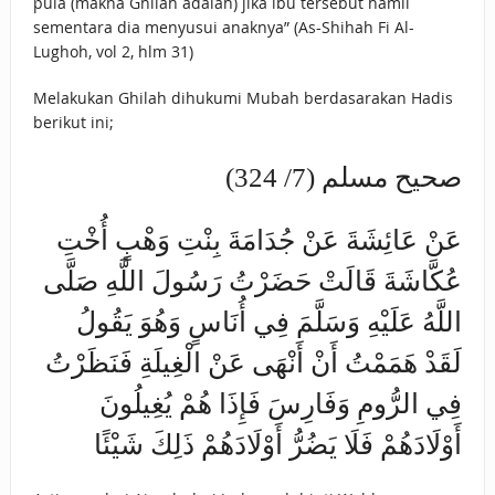
pula (makna Ghilah adalah) jika ibu tersebut hamil
sementara dia menyusui anaknya” (As-Shihah Fi Al-
Lughoh, vol 2, hlm 31)
Melakukan Ghilah dihukumi Mubah berdasarakan Hadis
berikut ini;
صحيح مسلم (7/ 324)
عَنْ عَائِشَةَ عَنْ جُدَامَةَ بِنْتِ وَهْبٍ أُخْتِ
عُكَّاشَةَ قَالَتْ حَضَرْتُ رَسُولَ اللَّهِ صَلَّى
اللَّهُ عَلَيْهِ وَسَلَّمَ فِي أُنَاسٍ وَهُوَ يَقُولُ
لَقَدْ هَمَمْتُ أَنْ أَنْهَى عَنْ الْغِيلَةِ فَنَظَرْتُ
فِي الرُّومِ وَفَارِسَ فَإِذَا هُمْ يُغِيلُونَ
أَوْلَادَهُمْ فَلَا يَضُرُّ أَوْلَادَهُمْ ذَلِكَ شَيْئًا