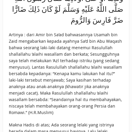
صَلَّى اللَّهُ عَلَيْهِ وَسَلَّمَ لَوْ كَانَ ذَلِكَ ضَارًّا
ضَرَّ فَارِسَ وَالرُّومَ
Artinya : dari Amir bin Sa’ad bahwasannya Usamah bin
Zaid mengabarkan kepada ayahnya Sa’d bin Abu Waqash
bahwa seorang laki-laki datang menemui Rasulullah
shallallahu ‘alaihi wasallam dan berkata; Sesungguhnya
saya telah melakukan ‘Azl terhadap istriku (yang sedang
menyusui). Lantas Rasulullah shallallahu ‘alaihi wasallam
bersabda kepadanya: “Kenapa kamu lakukan hal itu?”
laki-laki tersebut menjawab; Saya kasihan terhadap
anaknya atau anak-anaknya (khawatir jika anaknya
menjadi cacat). Maka Rasulullah shallallahu ‘alaihi
wasallam bersabda: “Seandainya hal itu membahayakan,
niscaya telah membahayakan orang-orang Persia dan
Romawi.” (H.R.Muslim)
Makna Hadis di atas; Ada seorang lelaki yang istrinya
berada dalam masa menyusui bayinya. Lalu lelaki