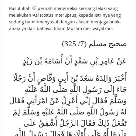
Rasulullah ﷺ pernah mengoreksi seorang lelaki yang
melakukan ‘Azl (coitus interuptus) kepada istrinya yang
sedang hamil/menyusui dengan alasan menjaga anak-
anaknya dari bahaya. Imam Muslim meriwayatkan;
صحيح مسلم (7/ 325)
عَنْ عَامِرِ بْنِ سَعْدٍ أَنَّ أُسَامَةَ بْنَ زَيْدٍ
أَخْبَرَ وَالِدَهُ سَعْدَ بْنَ أَبِي وَقَّاصٍ أَنَّ رَجُلًا
جَاءَ إِلَى رَسُولِ اللَّهِ صَلَّى اللَّهُ عَلَيْهِ
وَسَلَّمَ فَقَالَ إِنِّي أَعْزِلُ عَنْ امْرَأَتِي فَقَالَ
لَهُ رَسُولُ اللَّهِ صَلَّى اللَّهُ عَلَيْهِ وَسَلَّمَ لِمَ
تَفْعَلُ ذَلِكَ فَقَالَ الرَّجُلُ أُشْفِقُ عَلَى
وَلَدِهَا أَوْ عَلَى أَوْلَادِهَا فَقَالَ رَسُولُ اللَّهِ