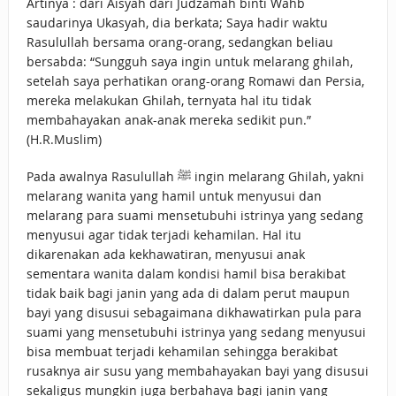
Artinya : dari Aisyah dari Judzamah binti Wahb
saudarinya Ukasyah, dia berkata; Saya hadir waktu
Rasulullah bersama orang-orang, sedangkan beliau
bersabda: “Sungguh saya ingin untuk melarang ghilah,
setelah saya perhatikan orang-orang Romawi dan Persia,
mereka melakukan Ghilah, ternyata hal itu tidak
membahayakan anak-anak mereka sedikit pun.”
(H.R.Muslim)
Pada awalnya Rasulullah ﷺ ingin melarang Ghilah, yakni
melarang wanita yang hamil untuk menyusui dan
melarang para suami mensetubuhi istrinya yang sedang
menyusui agar tidak terjadi kehamilan. Hal itu
dikarenakan ada kekhawatiran, menyusui anak
sementara wanita dalam kondisi hamil bisa berakibat
tidak baik bagi janin yang ada di dalam perut maupun
bayi yang disusui sebagaimana dikhawatirkan pula para
suami yang mensetubuhi istrinya yang sedang menyusui
bisa membuat terjadi kehamilan sehingga berakibat
rusaknya air susu yang membahayakan bayi yang disusui
sekaligus mungkin juga berbahaya bagi janin yang