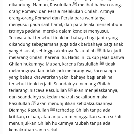
dikandung. Namun, Rasulullah ﷺ melihat bahwa orang-
orang Romawi dan Persia melakukan Ghilah. Artinya
orang-orang Romawi dan Persia para wanitanya
menyusui pada saat hamil, dan para lelaki mensetubuhi
istrinya padahal mereka dalam kondisi menyusui.
Ternyata hal tersebut tidak berbahaya bagi janin yang
dikandung sebagaimana juga tidak berbahaya bagi anak
yang disusui, sehingga akhirnya Rasulullah ﷺ tidak jadi
melarang Ghilah. Karena itu, Hadis ini cukup jelas bahwa
Ghilah hukumnya Mubah, karena Rasulullah ﷺ tidak
melarangnya dan tidak jadi melarangnya, karena apa
yang beliau khawatirkan yakni bahaya bagi anak hal
tersebut tidak terjadi. Seandainya memang Ghilah
terlarang, niscaya Rasulullah ﷺ akan menjelaskannya,
dan seandainya sekedar makruh sekalipun maka
Rasulullah ﷺ akan menunjukkan ketidaksukaannya.
Diamnya Rasulullah ﷺ terhadap Ghilah tanpa ada
kritikan, celaan, atau anjuran meninggalkan sama sekali
menunjukkan Ghilah hukumnya Mubah tanpa ada
kemakruhan sama sekali.