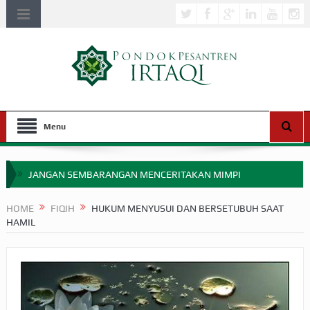
Menu
JANGAN SEMBARANGAN MENCERITAKAN MIMPI
APAKAH ULAMA SALEH PERLU MASUK SCOPUS?
HOME
FIQIH
HUKUM MENYUSUI DAN BERSETUBUH SAAT
HAMIL
MIMPI YANG DIABAIKAN MENJELANG PERANG BADAR
APA HUKUM MEMPERCEPAT PEMBAYARAN ZAKAT
SEBELUM TIBA SAAT WAJIB?
HAKIKAT NIKMAT DI DUNIA!