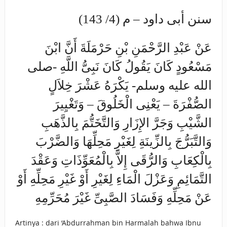
سنن أبى داود – م (4/ 143)
عَنْ عَبْدِ الرَّحْمَنِ بْنِ حَرْمَلَةَ أَنَّ ابْنَ
مَسْعُودٍ كَانَ يَقُولُ كَانَ نَبِىُّ اللَّهِ -صلى
الله عليه وسلم- يَكْرَهُ عَشْرَ خِلاَلٍ
الصُّفْرَةَ – يَعْنِى الْخَلُوقَ – وَتَغْيِيرَ
الشَّيْبِ وَجَرَّ الإِزَارِ وَالتَّخَتُّمَ بِالذَّهَبِ
وَالتَّبَرُّجَ بِالزِّينَةِ لِغَيْرِ مَحِلِّهَا وَالضَّرْبَ
بِالْكِعَابِ وَالرُّقَى إِلاَّ بِالْمُعَوِّذَاتِ وَعَقْدَ
التَّمَائِمِ وَعَزْلَ الْمَاءِ لِغَيْرِ أَوْ غَيْرِ مَحِلِّهِ أَوْ
عَنْ مَحِلِّهِ وَفَسَادَ الصَّبِىِّ غَيْرَ مُحَرِّمِهِ
Artinya : dari ‘Abdurrahman bin Harmalah bahwa Ibnu