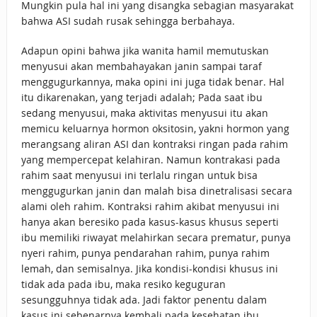
Mungkin pula hal ini yang disangka sebagian masyarakat
bahwa ASI sudah rusak sehingga berbahaya.
Adapun opini bahwa jika wanita hamil memutuskan
menyusui akan membahayakan janin sampai taraf
menggugurkannya, maka opini ini juga tidak benar. Hal
itu dikarenakan, yang terjadi adalah; Pada saat ibu
sedang menyusui, maka aktivitas menyusui itu akan
memicu keluarnya hormon oksitosin, yakni hormon yang
merangsang aliran ASI dan kontraksi ringan pada rahim
yang mempercepat kelahiran. Namun kontrakasi pada
rahim saat menyusui ini terlalu ringan untuk bisa
menggugurkan janin dan malah bisa dinetralisasi secara
alami oleh rahim. Kontraksi rahim akibat menyusui ini
hanya akan beresiko pada kasus-kasus khusus seperti
ibu memiliki riwayat melahirkan secara prematur, punya
nyeri rahim, punya pendarahan rahim, punya rahim
lemah, dan semisalnya. Jika kondisi-kondisi khusus ini
tidak ada pada ibu, maka resiko keguguran
sesungguhnya tidak ada. Jadi faktor penentu dalam
kasus ini sebenarnya kembali pada kesehatan ibu