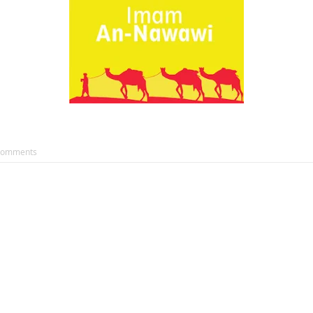
AKAT UANG?
UANG HARAM BISA MENJADI HALAL JIKA SEBAB K
’I
BAHASA CINTA KARENA ALLAH
HUKUM MEMBAYAR ZAKA
DA KERABAT SENDIRI
Comments