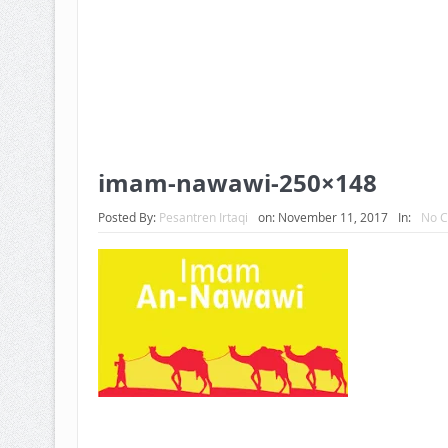
BAGAIMANA CARA MEMBAYAR Z
ISTIDLAL BATIL VS ISTIDLAL SYAR
HUKUM MEMBAYAR ZAKAT KEPA
imam-nawawi-250×148
Posted By:
Pesantren Irtaqi
on:
November 11, 2017
In:
No 