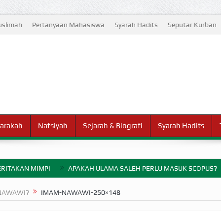
slimah
Pertanyaan Mahasiswa
Syarah Hadits
Seputar Kurban
arakah
Nafsiyah
Sejarah & Biografi
Syarah Hadits
RITAKAN MIMPI
APAKAH ULAMA SALEH PERLU MASUK SCOPUS?
ELANG PERANG BADAR
-NAWAWI?
IMAM-NAWAWI-250×148
AYARAN ZAKAT SEBELUM TIBA SAAT WAJIB?
HAKIKAT NIKMAT D