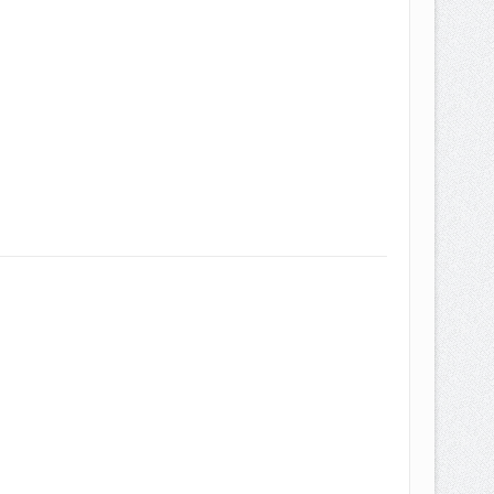
EPEMILIKANNYA BERUBAH
T DENGAN CARA MENGANGSUR