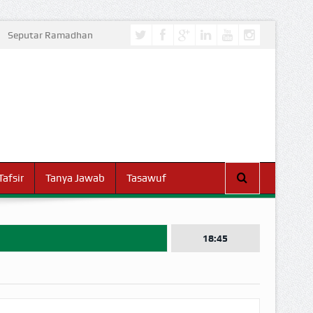
Seputar Ramadhan
Tafsir
Tanya Jawab
Tasawuf
18:45
I DUNIA!