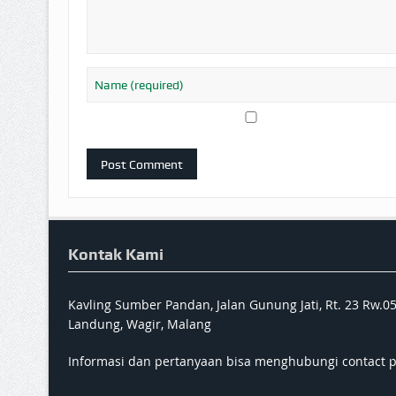
Kontak Kami
Kavling Sumber Pandan, Jalan Gunung Jati, Rt. 23 Rw.0
Landung, Wagir, Malang
Informasi dan pertanyaan bisa menghubungi contact 