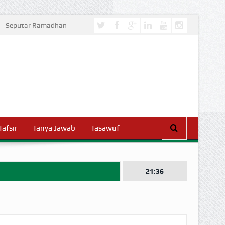
Seputar Ramadhan
Tafsir
Tanya Jawab
Tasawuf
21:36
I DUNIA!