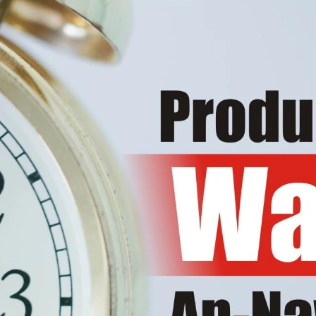
AKAT UANG?
UANG HARAM BISA MENJADI HALAL JIKA SEBAB K
’I
BAHASA CINTA KARENA ALLAH
HUKUM MEMBAYAR ZAKA
DA KERABAT SENDIRI