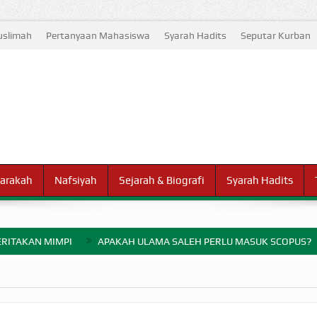
slimah
Pertanyaan Mahasiswa
Syarah Hadits
Seputar Kurban
arakah
Nafsiyah
Sejarah & Biografi
Syarah Hadits
RITAKAN MIMPI
APAKAH ULAMA SALEH PERLU MASUK SCOPUS?
ELANG PERANG BADAR
AYARAN ZAKAT SEBELUM TIBA SAAT WAJIB?
HAKIKAT NIKMAT D