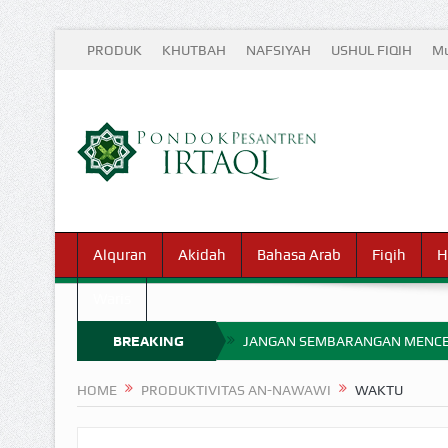
PRODUK
KHUTBAH
NAFSIYAH
USHUL FIQIH
Mu
Alquran
Akidah
Bahasa Arab
Fiqih
H
Waris
BREAKING
JANGAN SEMBARANGAN MENCE
MIMPI YANG DIABAIKAN MENJ
NEWS
HOME
PRODUKTIVITAS AN-NAWAWI
WAKTU
APA HUKUM MEMPERCEPAT PEMB