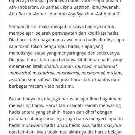
dipercaya sebagai pembawa hadis Nabi? Siapa pula itu
Ath-Thobaroni, Al-Baihaqi, Ibnu Batthoh, Ibnu ‘Awanah,
Abu Bakr Al-Anbari, dan Abu Asy-Syaikh Al-Ashbahani?
Sampai di sini maka menjadi niscaya baginya untuk
mempelajari sejarah periwayatan dan kodifikasi hadis.
Dia harus tahu bagaimana awal mula hadis ditulis, siapa
saja tokoh-tokoh pengumpul hadis, siapa yang
menulisnya, siapa yang menyaringnya dan seterusnya.
Dia juga harus tahu apa bedanya kitab-kitab hadis yang
dinamakan kitab
shahih, sunan, musnad, mushonnaf,
muwattho’, mustadrok, mustakhroj, mushonnaf, mu’jam,
ajza’
dan semisalnya. Dia juga harus tahu kualitas dari
berbagai macam kitab hadis ini.
Bukan hanya itu, dia juga harus belajar ilmu bagaimana
menyaring hadis. Harus tahu kaidah-kaidah menyaring
hadis antara yang shahih, hasan dan dhoif dengan
puluhan cabang variasinya. Juga harus mengerti apa itu
hadis
mutawatir
, hadis
ahad
, hadis
aziz
, hadis
masyhur
dan lain-lain. Mau tidak mau akhirnya dia harus belajar