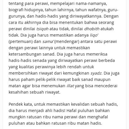
tentang para perawi, mempelajari nama-namanya,
biografi hidupnya, tahun lahirnya, tahun wafatnya, guru-
gurunya, dan hadis-hadis yang diriwayatkannya. Dengan
cara itu akhirnya dia bisa menentukan bahwa seorang
perawi dinilai
tsiqoh
atau tidak, dinilai
dhobith
atukah
tidak. Dia juga harus memastikan adanya
liqo’
(pertemuan) dan
sama’
(mendengar) antara satu perawi
dengan perawi lainnya untuk memastikan
ketersambungan sanad. Dia juga harus memeriksa
hadis-hadis senada yang diriwayatkan perawi berbeda
yang kualitas perawinya lebih rendah untuk
membersihkan riwayat dari kemungkinan
syadz
. Dia juga
harus paham pelik-pelik riwayat baik sanad maupun
matan agar bisa menemukan
illat
yang bisa mencederai
kesahihan sebuah riwayat.
Pendek kata, untuk memastikan kevalidan sebuah hadis,
dia harus menjadi ahli hadis! Hafal puluhan bahkan
mungkin ratusan ribu nama perawi dan menghafal
puluhan atau bahkan ratusan ribu matan hadis.