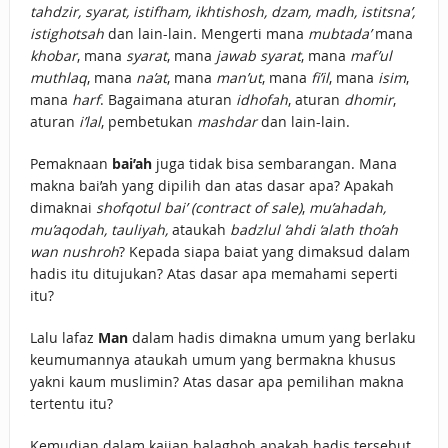
tahdzir, syarat, istifham, ikhtishosh, dzam, madh, istitsna’,
istighotsah
dan lain-lain. Mengerti mana
mubtada’
mana
khobar
, mana
syarat
, mana
jawab syarat
, mana
maf’ul
muthlaq
, mana
na’at
, mana
man’ut
, mana
fi’il
, mana
isim
,
mana
harf
. Bagaimana aturan
idhofah
, aturan
dhomir
,
aturan
i’lal
, pembetukan
mashdar
dan lain-lain.
Pemaknaan
bai’ah
juga tidak bisa sembarangan. Mana
makna bai’ah yang dipilih dan atas dasar apa? Apakah
dimaknai
shofqotul bai’ (contract of sale)
,
mu’ahadah,
mu’aqodah, tauliyah,
ataukah
badzlul ‘ahdi ‘alath tho’ah
wan nushroh
? Kepada siapa baiat yang dimaksud dalam
hadis itu ditujukan? Atas dasar apa memahami seperti
itu?
Lalu lafaz
Man
dalam hadis dimakna umum yang berlaku
keumumannya ataukah umum yang bermakna khusus
yakni kaum muslimin? Atas dasar apa pemilihan makna
tertentu itu?
Kemudian dalam kajian balaghoh apakah hadis tersebut