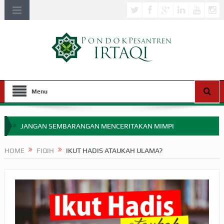
Menu
JANGAN SEMBARANGAN MENCERITAKAN MIMPI
APAKAH ULAMA SALEH PERLU MASUK SCOPUS?
HOME
FIQIH
IKUT HADIS ATAUKAH ULAMA?
MIMPI YANG DIABAIKAN MENJELANG PERANG BADAR
APA HUKUM MEMPERCEPAT PEMBAYARAN ZAKAT
SEBELUM TIBA SAAT WAJIB?
HAKIKAT NIKMAT DI DUNIA!