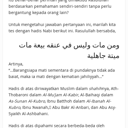
berdasarkan pemahaman sendiri-sendiri tanpa perlu
bergantung kepada orang lain?
Untuk mengetahui jawaban pertanyaan ini, marilah kita
tes dengan hadis Nabi berikut ini. Rasulullah bersabda,
ومن مات وليس في عنقه بيعة مات
ميتة جاهلية
Artinya,
“…Barangsiapa mati sementara di pundaknya tidak ada
baiat, maka ia mati dengan kematian jahiliyyah…”
Hadis di atas diriwayatkan Muslim dalam
shahih
nya, Ath-
Thobaroni dalam
Al-Mu’jam Al-Kabir
, Al-Baihaqi dalam
As-Sunan Al-Kubro
, Ibnu Batthoh dalam
Al-Ibanah Al-
Kubro
, Ibnu ‘Awanah, ِAbu Bakr Al-Anbari, dan Abu Asy-
Syaikh Al-Ashbahani.
Hadis di atas dipahami secara berbeda-beda oleh