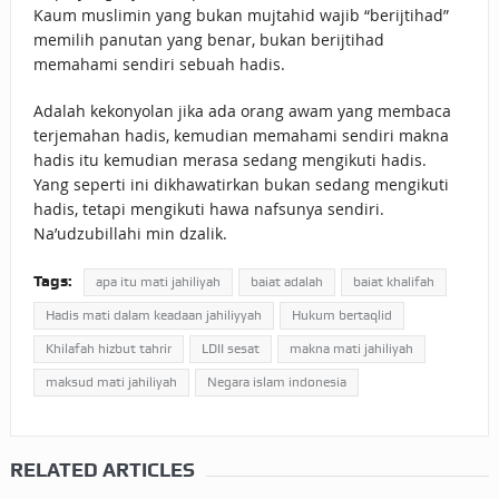
Kaum muslimin yang bukan mujtahid wajib “berijtihad”
memilih panutan yang benar, bukan berijtihad
memahami sendiri sebuah hadis.
Adalah kekonyolan jika ada orang awam yang membaca
terjemahan hadis, kemudian memahami sendiri makna
hadis itu kemudian merasa sedang mengikuti hadis.
Yang seperti ini dikhawatirkan bukan sedang mengikuti
hadis, tetapi mengikuti hawa nafsunya sendiri.
Na’udzubillahi min dzalik.
Tags:
apa itu mati jahiliyah
baiat adalah
baiat khalifah
Hadis mati dalam keadaan jahiliyyah
Hukum bertaqlid
Khilafah hizbut tahrir
LDII sesat
makna mati jahiliyah
maksud mati jahiliyah
Negara islam indonesia
RELATED ARTICLES