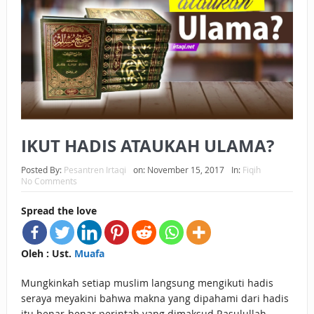
BAGAIMANA CARA MEMBAYAR ZAKAT UANG?
UANG HARAM BISA MENJADI HALAL JIKA SEBAB
KEPEMILIKANNYA BERUBAH
ISTIDLAL BATIL VS ISTIDLAL SYAR’I
BAHASA CINTA KARENA ALLAH
IKUT HADIS ATAUKAH ULAMA?
HUKUM MEMBAYAR ZAKAT DENGAN CARA MENGANGSUR
Posted By:
Pesantren Irtaqi
on:
November 15, 2017
In:
Fiqih
No Comments
HUKUM MEMBAYAR ZAKAT KEPADA KERABAT SENDIRI
Spread the love
Oleh : Ust.
Muafa
Mungkinkah setiap muslim langsung mengikuti hadis
seraya meyakini bahwa makna yang dipahami dari hadis
itu benar-benar perintah yang dimaksud Rasulullah