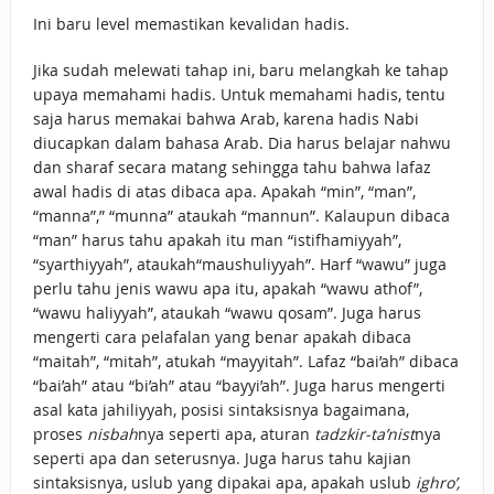
Ini baru level memastikan kevalidan hadis.
Jika sudah melewati tahap ini, baru melangkah ke tahap
upaya memahami hadis. Untuk memahami hadis, tentu
saja harus memakai bahwa Arab, karena hadis Nabi
diucapkan dalam bahasa Arab. Dia harus belajar nahwu
dan sharaf secara matang sehingga tahu bahwa lafaz
awal hadis di atas dibaca apa. Apakah “min”, “man”,
“manna”,” “munna” ataukah “mannun”. Kalaupun dibaca
“man” harus tahu apakah itu man “istifhamiyyah”,
“syarthiyyah”, ataukah“maushuliyyah”. Harf “wawu” juga
perlu tahu jenis wawu apa itu, apakah “wawu athof”,
“wawu haliyyah”, ataukah “wawu qosam”. Juga harus
mengerti cara pelafalan yang benar apakah dibaca
“maitah”, “mitah”, atukah “mayyitah”. Lafaz “bai’ah” dibaca
“bai’ah” atau “bi’ah” atau “bayyi’ah”. Juga harus mengerti
asal kata jahiliyyah, posisi sintaksisnya bagaimana,
proses
nisbah
nya seperti apa, aturan
tadzkir-ta’nist
nya
seperti apa dan seterusnya. Juga harus tahu kajian
sintaksisnya, uslub yang dipakai apa, apakah uslub
ighro’,