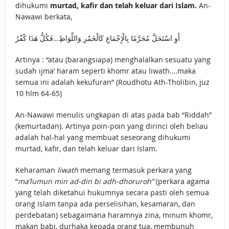
dihukumi
murtad, kafir dan telah keluar dari Islam.
An-
Nawawi berkata,
أَوِ اسْتَحَلَّ مُحَرَّمًا بِالْإِجْمَاعِ كَالْخَمْرِ وَاللِّوَاطِ…فَكُلُّ هَذَا كُفْرٌ
Artinya : “atau (barangsiapa) menghalalkan sesuatu yang
sudah ijma’ haram seperti khomr atau liwath….maka
semua ini adalah kekufuran” (Roudhotu Ath-Tholibin, juz
10 hlm 64-65)
An-Nawawi menulis ungkapan di atas pada bab “Riddah”
(kemurtadan). Artinya poin-poin yang dirinci oleh beliau
adalah hal-hal yang membuat seseorang dihukumi
murtad, kafir, dan telah keluar dari Islam.
Keharaman
liwath
memang termasuk perkara yang
“
ma’lumun min ad-din bi adh-dhoruroh”
(perkara agama
yang telah diketahui hukumnya secara pasti oleh semua
orang Islam tanpa ada perselisihan, kesamaran, dan
perdebatan) sebagaimana haramnya zina, minum khomr,
makan babi, durhaka kepada orang tua, membunuh