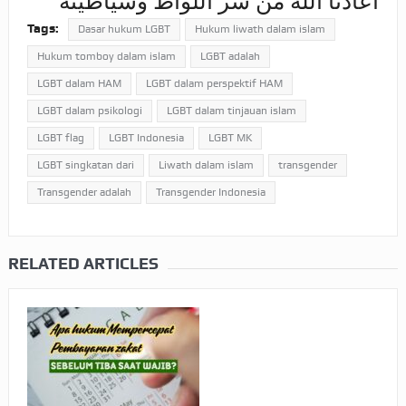
أعاذنا الله من شر اللواط وشياطينه
Tags:
Dasar hukum LGBT
Hukum liwath dalam islam
Hukum tomboy dalam islam
LGBT adalah
LGBT dalam HAM
LGBT dalam perspektif HAM
LGBT dalam psikologi
LGBT dalam tinjauan islam
LGBT flag
LGBT Indonesia
LGBT MK
LGBT singkatan dari
Liwath dalam islam
transgender
Transgender adalah
Transgender Indonesia
RELATED ARTICLES