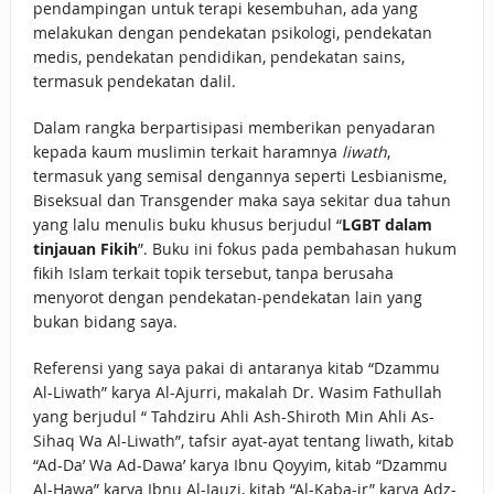
pendampingan untuk terapi kesembuhan, ada yang
melakukan dengan pendekatan psikologi, pendekatan
medis, pendekatan pendidikan, pendekatan sains,
termasuk pendekatan dalil.
Dalam rangka berpartisipasi memberikan penyadaran
kepada kaum muslimin terkait haramnya
liwath
,
termasuk yang semisal dengannya seperti Lesbianisme,
Biseksual dan Transgender maka saya sekitar dua tahun
yang lalu menulis buku khusus berjudul “
LGBT dalam
tinjauan Fikih
”. Buku ini fokus pada pembahasan hukum
fikih Islam terkait topik tersebut, tanpa berusaha
menyorot dengan pendekatan-pendekatan lain yang
bukan bidang saya.
Referensi yang saya pakai di antaranya kitab “Dzammu
Al-Liwath” karya Al-Ajurri, makalah Dr. Wasim Fathullah
yang berjudul “ Tahdziru Ahli Ash-Shiroth Min Ahli As-
Sihaq Wa Al-Liwath”, tafsir ayat-ayat tentang liwath, kitab
“Ad-Da’ Wa Ad-Dawa’ karya Ibnu Qoyyim, kitab “Dzammu
Al-Hawa” karya Ibnu Al-Jauzi, kitab “Al-Kaba-ir” karya Adz-