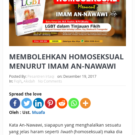
BAGAIMANA CARA MEMBAYAR ZAKAT UANG?
UANG HARAM BISA MENJADI HALAL JIKA SEBAB
KEPEMILIKANNYA BERUBAH
ISTIDLAL BATIL VS ISTIDLAL SYAR’I
MEMBOLEHKAN HOMOSEKSUAL
BAHASA CINTA KARENA ALLAH
MENURUT IMAM AN-NAWAWI
HUKUM MEMBAYAR ZAKAT DENGAN CARA MENGANGSUR
Posted By:
Pesantren Irtaqi
on:
Desember 19, 2017
HUKUM MEMBAYAR ZAKAT KEPADA KERABAT SENDIRI
In:
Fiqih
,
Akidah
No Comments
Spread the love
Oleh : Ust.
Muafa
Kata An-Nawawi, siapapun yang menghalalkan sesuatu
yang jelas haram seperti
liwath
(homoseksual) maka dia