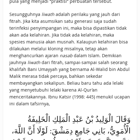
pula yang menjadi “praktisi” perbuatan tersebut.
Sesungguhnya
liwath
adalah perilaku yang jauh dari
fitrah. Jika kita asumsikan satu generasi saja sudah
terinfeksi penyimpangan ini, maka bisa dipastikan tidak
akan ada kelahiran. Jika tidak ada kelahiran, maka
spesies manusia akan musnah. Kalaupun kelahiran bisa
dilakukan melalui kloning misalnya, tetap akan
menghancurkan ajaran
nasab
dalam Islam. Demikian
jauhnya
liwath
dari fitrah, sampai-sampai salah seorang
khalifah Bani Umayyah yang bernama Al-Walid bin Abdul
Malik merasa tidak percaya, bahkan sekedar
membayangkan sekalipun. Beliau baru tahu ada lelaki
yang menyetubuhi lelaki karena Al-Qur’an
menceritakannya. Ibnu Katsir (1998: 445) menukil ucapan
ini dalam tafsirnya,
وَقَالَ الْوَلِيدُ بْنُ عَبْدِ الْمَلِكِ الْخَلِيفَةُ
الْأُمَوِيُّ، بَانِي جَامِعِ دِمَشْقَ: لَوْلَا أَنَّ اللَّهَ،