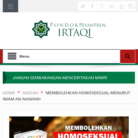
Menu
JANGAN SEMBARANGAN MENCERITAKAN MIMPI
APAKAH ULAMA SALEH PERLU MASUK SCOPUS?
HOME
AKIDAH
MEMBOLEHKAN HOMOSEKSUAL MENURUT
IMAM AN-NAWAWI
MIMPI YANG DIABAIKAN MENJELANG PERANG BADAR
APA HUKUM MEMPERCEPAT PEMBAYARAN ZAKAT
SEBELUM TIBA SAAT WAJIB?
HAKIKAT NIKMAT DI DUNIA!