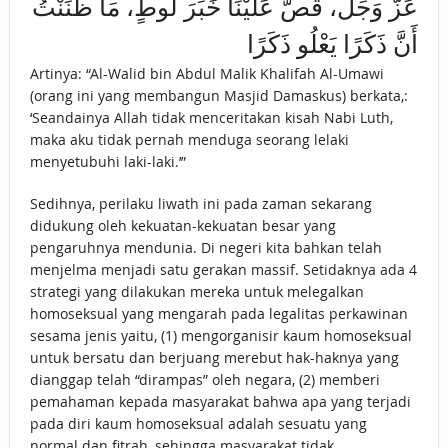
عَزَّ وَجَلَّ، قَصَّ عَلَيْنَا خَبَرَ لُوطٍ، مَا ظَنَنْتُ
أَنَّ ذَكَرًا يَعْلُو ذَكَرًا
Artinya: “Al-Walid bin Abdul Malik Khalifah Al-Umawi
(orang ini yang membangun Masjid Damaskus) berkata,:
‘Seandainya Allah tidak menceritakan kisah Nabi Luth,
maka aku tidak pernah menduga seorang lelaki
menyetubuhi laki-laki.’”
Sedihnya, perilaku liwath ini pada zaman sekarang
didukung oleh kekuatan-kekuatan besar yang
pengaruhnya mendunia. Di negeri kita bahkan telah
menjelma menjadi satu gerakan massif. Setidaknya ada 4
strategi yang dilakukan mereka untuk melegalkan
homoseksual yang mengarah pada legalitas perkawinan
sesama jenis yaitu, (1) mengorganisir kaum homoseksual
untuk bersatu dan berjuang merebut hak-haknya yang
dianggap telah “dirampas” oleh negara, (2) memberi
pemahaman kepada masyarakat bahwa apa yang terjadi
pada diri kaum homoseksual adalah sesuatu yang
normal dan fitrah, sehingga masyarakat tidak