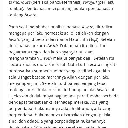
takhonnuts
(perilaku banci/efeminesi)-
tarojjul
(perilaku
tomboi). Pembahasan terpanjang adalah pembahasan
tentang
liwath
.
Pada saat membahas analisis bahasa
liwath
, diuraikan
mengapa perilaku homoseksual diistilahkan dengan
liwath
yang dipecah dari nama Nabi Luth (لوط). Setelah
itu dibahas hukum
liwath
. Dalam bab itu diuraikan
bagaimana tegas dan kerasnya syariat Islam
mengharamkan
liwath
melalui banyak dalil. Setelah itu
secara khusus diuraikan kisah Nabi Luth secara singkat
berdasarkan sumber-sumber yang kredibel agar kita
selalu ingat betapa marahnya Allah dengan perilaku
menyimpang ini. Setelah itu dibahas panjang lebar
tentang sanksi hukum Islam terhadap pelaku
liwath
ini.
Dijelaskan di dalamnya bagaimana para fuqoha’ berbeda
pendapat terkait sanksi terhadap mereka. Ada yang
berpendapat hukumannya adalah dibunuh, ada yang
berpendapat hukumannya disamakan dengan pelaku
zina, dan adapula yang berpendapat hukumannya
digolongkan
ta’zir
sehingga diserahkan pada ijtihad