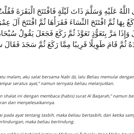
للَّهُ عَلَيْهِ وَسَلَّمَ ذَاتَ لَيْلَةٍ فَافْتَتَحَ الْبَقَرَةَ فَقُل
َا ثُمَّ افْتَتَحَ النِّسَاءَ فَقَرَأَهَا ثُمَّ افْتَتَحَ آلَ عِمْرَانَ 
وَإِذَا مَرَّ بِتَعَوُّذٍ تَعَوَّذَ ثُمَّ رَكَعَ فَجَعَلَ يَقُولُ سُبْ
َهُ ثُمَّ قَامَ طَوِيلًا قَرِيبًا مِمَّا رَكَعَ ثُمَّ سَجَدَ فَقَال
au memulai dengan surat Al Baqarah (setelah Al Fatihah). Dalam hati
sampai seratus ayat,” namun ternyata beliau melanjutkan.
an shalat ini dengan membaca (habis) surat Al Baqarah,” namun b
ran dan menyelesaikannya.
pada ayat tentang tasbih, maka beliau bertasbih, dan ketika sa
lindungan, maka beliau berlindung.