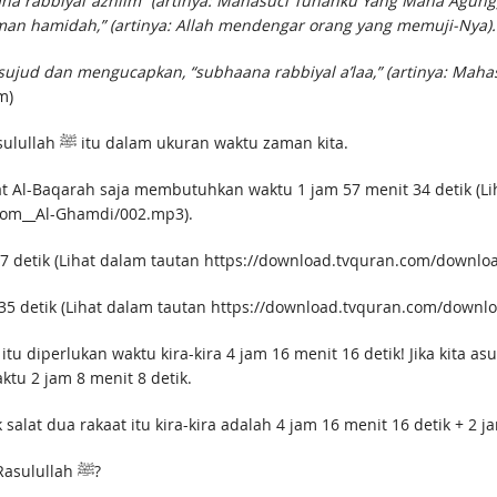
na rabbiyal ‘azhiim” (artinya: Mahasuci Tuhanku Yang Maha Agung
iman hamidah,” (artinya: Allah mendengar orang yang memuji-Nya).
au sujud dan mengucapkan, “subhaana rabbiyal a’laa,” (artinya: Mah
m)
Sekarang mari kita hitung perkiraan durasi salat Rasulullah ﷺ itu dalam ukuran waktu zaman kita.
at Al-Baqarah saja membutuhkan waktu 1 jam 57 menit 34 detik (Li
com__Al-Ghamdi/002.mp3).
7 detik (Lihat dalam tautan https://download.tvquran.com/downl
35 detik (Lihat dalam tautan https://download.tvquran.com/down
tu diperlukan waktu kira-kira 4 jam 16 menit 16 detik! Jika kita 
tu 2 jam 8 menit 8 detik.
alat dua rakaat itu kira-kira adalah 4 jam 16 menit 16 detik + 2 ja
Sekarang, sudah terbayang kan bagaimana ibadah Rasulullah ﷺ?