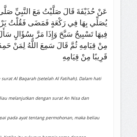
عَنْ حُذَيْفَةَ قَالَ صَلَّيْتُ مَعَ النَّبِيِّ صَلَّى ا
يُصَلِّي بِهَا فِي رَكْعَةٍ فَمَضَى فَقُلْتُ يَرْكَعُ بِه
فِيهَا تَسْبِيحٌ سَبَّحَ وَإِذَا مَرَّ بِسُؤَالٍ سَأَلَ 
مِنْ قِيَامِهِ ثُمَّ قَالَ سَمِعَ اللَّهُ لِمَنْ حَمِد
قَرِيبًا مِنْ قِيَامِهِ
eliau melanjutkan dengan surat An Nisa dan
mpai pada ayat tentang permohonan, maka beliau