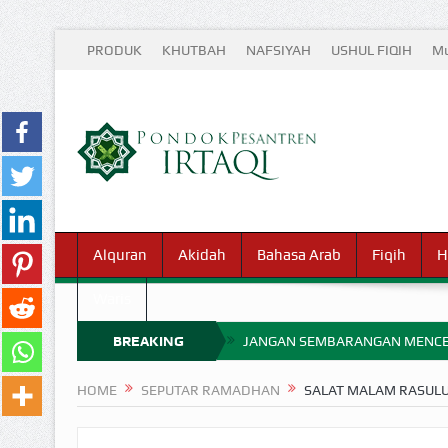
PRODUK
KHUTBAH
NAFSIYAH
USHUL FIQIH
Mu
Alquran
Akidah
Bahasa Arab
Fiqih
H
Waris
BREAKING
JANGAN SEMBARANGAN MENCE
MIMPI YANG DIABAIKAN MENJ
NEWS
HOME
SEPUTAR RAMADHAN
APA HUKUM MEMPERCEPAT PEMB