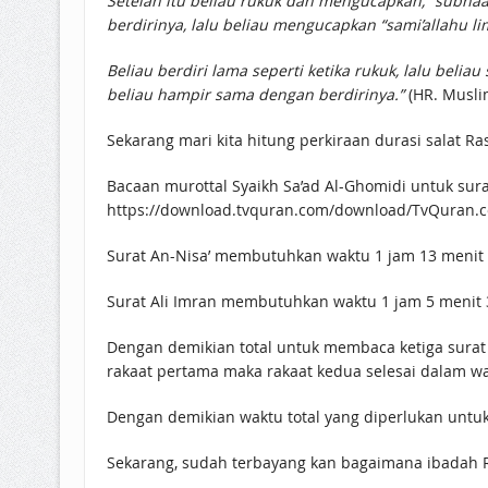
Setelah itu beliau rukuk dan mengucapkan, “subhaa
berdirinya, lalu beliau mengucapkan “sami’allahu l
Beliau berdiri lama seperti ketika rukuk, lalu beli
beliau hampir sama dengan berdirinya.”
(HR. Musli
Bacaan murottal Syaikh Sa’ad Al-Ghomidi untuk sur
https://download.tvquran.com/download/TvQuran.
Surat An-Nisa’ membutuhkan waktu 1 jam 13 menit 
Surat Ali Imran membutuhkan waktu 1 jam 5 menit 
Dengan demikian total untuk membaca ketiga surat i
rakaat pertama maka rakaat kedua selesai dalam wak
Dengan demikian waktu total yang diperlukan untuk s