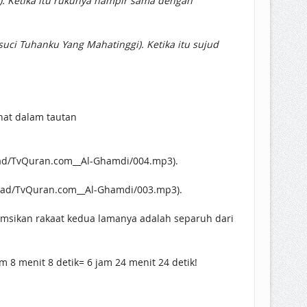
). Ketika itu rukunya hampir sama dengan
asuci Tuhanku Yang Mahatinggi). Ketika itu sujud
hat dalam tautan
oad/TvQuran.com__Al-Ghamdi/004.mp3).
load/TvQuran.com__Al-Ghamdi/003.mp3).
asumsikan rakaat kedua lamanya adalah separuh dari
m 8 menit 8 detik= 6 jam 24 menit 24 detik!