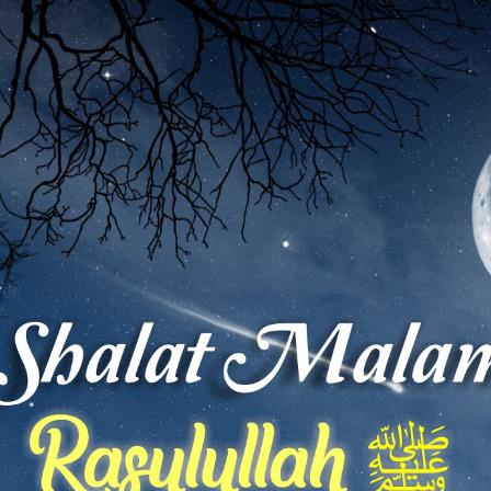
AKAT UANG?
UANG HARAM BISA MENJADI HALAL JIKA SEBAB K
’I
BAHASA CINTA KARENA ALLAH
HUKUM MEMBAYAR ZAKA
DA KERABAT SENDIRI