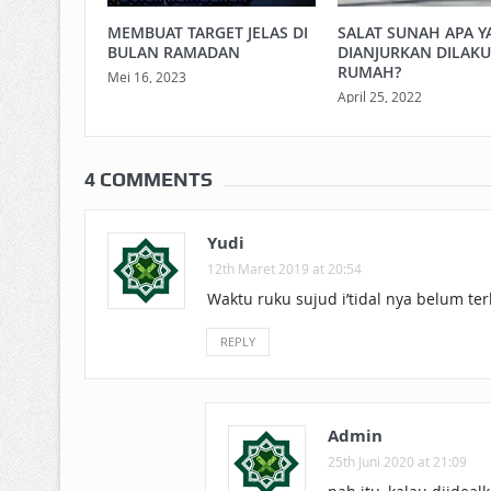
MEMBUAT TARGET JELAS DI
SALAT SUNAH APA Y
BULAN RAMADAN
DIANJURKAN DILAKU
RUMAH?
Mei 16, 2023
April 25, 2022
4 COMMENTS
Yudi
12th Maret 2019 at 20:54
Waktu ruku sujud i’tidal nya belum ter
REPLY
Admin
25th Juni 2020 at 21:09