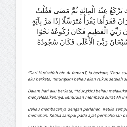
ْتُ يَرْكَعُ عِنْدَ الْمِائَةِ ثُمَّ مَضَى فَقُلْتُ
فَقَرَأَهَا يَقْرَأُ مُتَرَسِّلًا إِذَا مَرَّ بِآيَةٍ
حَانَ رَبِّيَ الْعَظِيمِ فَكَانَ رُكُوعُهُ نَحْوًا
َ سُبْحَانَ رَبِّيَ الْأَعْلَى فَكَانَ سُجُودُهُ
“Dari Hudzaifah bin Al Yaman  ia berkata, “Pada suatu malam, aku salat bersama Nabi ﷺ, lalu Beli
aku berkata, “(Mungkin) beliau akan rukuk setelah 
Dalam hati aku berkata, “(Mungkin) beliau melakuk
menyelesaikannya, kemudian membaca surat Ali Im
Beliau membacanya dengan perlahan. Ketika sampai 
memohon. Ketika sampai pada ayat permohonan per