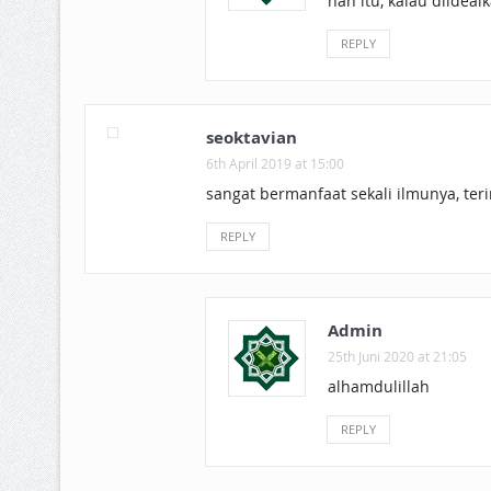
nah itu, kalau diidea
REPLY
seoktavian
6th April 2019 at 15:00
sangat bermanfaat sekali ilmunya, ter
REPLY
Admin
25th Juni 2020 at 21:05
alhamdulillah
REPLY