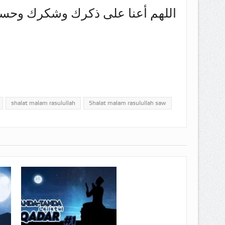
اللهم أعنا على ذكرك وشكرك وحس
shalat malam rasulullah
Shalat malam rasulullah saw