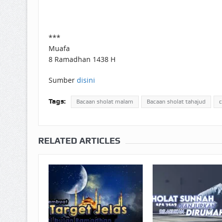
***
Muafa
8 Ramadhan 1438 H
Sumber
disini
Tags:
Bacaan sholat malam
Bacaan sholat tahajud
c
RELATED ARTICLES