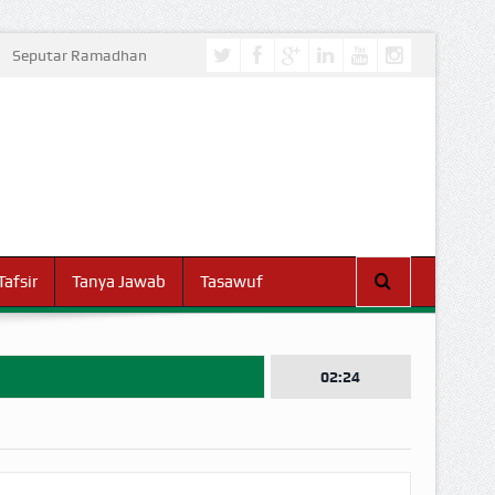
Seputar Ramadhan
Tafsir
Tanya Jawab
Tasawuf
02:24
I DUNIA!