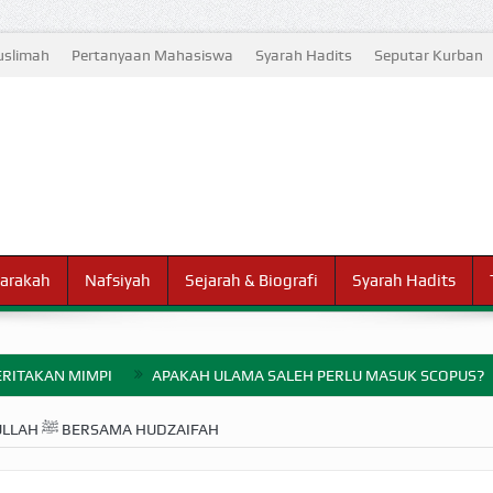
slimah
Pertanyaan Mahasiswa
Syarah Hadits
Seputar Kurban
arakah
Nafsiyah
Sejarah & Biografi
Syarah Hadits
RITAKAN MIMPI
APAKAH ULAMA SALEH PERLU MASUK SCOPUS?
ELANG PERANG BADAR
SALAT MALAM RASULULLAH ﷺ BERSAMA HUDZAIFAH
AYARAN ZAKAT SEBELUM TIBA SAAT WAJIB?
HAKIKAT NIKMAT D