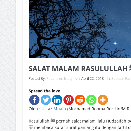
Posted By:
Pesantren Irtaqi
on:
April 22, 2018
In:
Seputar Ra
Spread the love
Oleh : Ustaz
Muafa
(Mokhamad Rohma Rozikin/M.R.R
Rasulullah ﷺ pernah salat malam, lalu Hudzaifah berinisiatif bermakmum. Dalam salat tersebut Rasulullah ﷺ membaca Al-Baqoroh, An-Nisa’, dan Ali imran. Rasulullah
ﷺ membaca surat-surat panjang itu dengan tartil