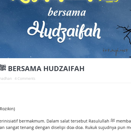
SALAT MALAM RASULULLAH ﷺ BERSAMA HUDZAIFAH
madhan
4 Comments
ozikin)
 dan sangat tenang dengan diselipi doa-doa. Rukuk sujudnya pun 