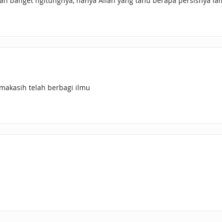
lkan banget ngitungnya, hanya Allah yang tahu berapa persisnya la
imakasih telah berbagi ilmu