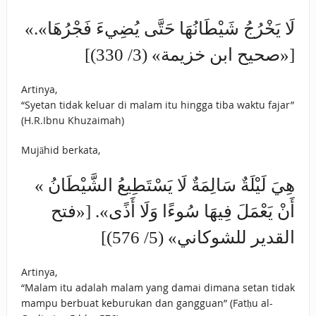
«لَا يَخْرُجُ شَيْطَانُهَا حَتَّى يُضِيءَ فَجْرُهَا».
[«صحيح ابن خزيمة» (3/ 330)]
Artinya,
“Syetan tidak keluar di malam itu hingga tiba waktu fajar”
(H.R.Ibnu Khuzaimah)
Mujāhid berkata,
« هِيَ لَيْلَةٌ سَالِمَةٌ لَا يَسْتَطِيعُ الشَّيْطَانُ
أَنْ يَعْمَلَ فِيهَا سُوءًا وَلَا أَذًى». [«فتح
القدير للشوكاني» (5/ 576)]
Artinya,
“Malam itu adalah malam yang damai dimana setan tidak
mampu berbuat keburukan dan gangguan” (Fatḥu al-