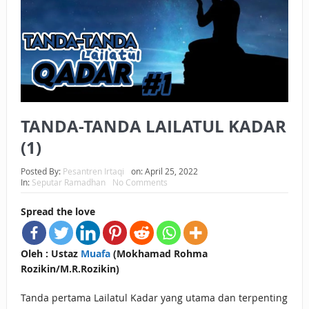
BAGAIMANA CARA MEMBAYAR ZAKAT UANG?
UANG HARAM BISA MENJADI HALAL JIKA SEBAB
KEPEMILIKANNYA BERUBAH
ISTIDLAL BATIL VS ISTIDLAL SYAR’I
TANDA-TANDA LAILATUL KADAR
BAHASA CINTA KARENA ALLAH
(1)
HUKUM MEMBAYAR ZAKAT DENGAN CARA MENGANGSUR
Posted By:
Pesantren Irtaqi
on:
April 25, 2022
HUKUM MEMBAYAR ZAKAT KEPADA KERABAT SENDIRI
In:
Seputar Ramadhan
No Comments
Spread the love
Oleh : Ustaz
Muafa
(Mokhamad Rohma
Rozikin/M.R.Rozikin)
Tanda pertama Lailatul Kadar yang utama dan terpenting