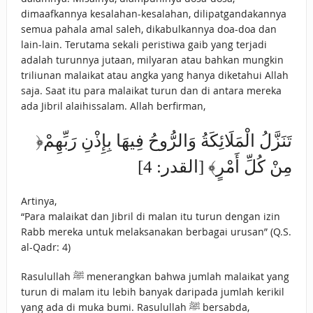
dimaafkannya kesalahan-kesalahan, dilipatgandakannya
semua pahala amal saleh, dikabulkannya doa-doa dan
lain-lain. Terutama sekali peristiwa gaib yang terjadi
adalah turunnya jutaan, milyaran atau bahkan mungkin
triliunan malaikat atau angka yang hanya diketahui Allah
saja. Saat itu para malaikat turun dan di antara mereka
ada Jibril alaihissalam. Allah berfirman,
﴿‌تَنَزَّلُ ‌الْمَلَائِكَةُ ‌وَالرُّوحُ ‌فِيهَا ‌بِإِذْنِ رَبِّهِمْ
مِنْ كُلِّ أَمْرٍ﴾ [القدر: 4]
Artinya,
“Para malaikat dan Jibril di malan itu turun dengan izin
Rabb mereka untuk melaksanakan berbagai urusan” (Q.S.
al-Qadr: 4)
Rasulullah ﷺ menerangkan bahwa jumlah malaikat yang
turun di malam itu lebih banyak daripada jumlah kerikil
yang ada di muka bumi. Rasulullah ﷺ bersabda,