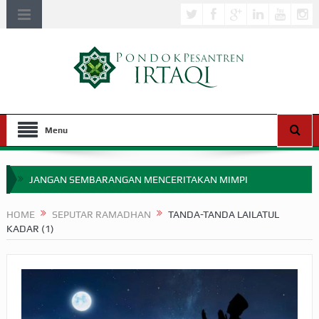
Menu
JANGAN SEMBARANGAN MENCERITAKAN MIMPI
APAKAH ULAMA SALEH PERLU MASUK SCOPUS?
HOME
SEPUTAR RAMADHAN
TANDA-TANDA LAILATUL
KADAR (1)
MIMPI YANG DIABAIKAN MENJELANG PERANG BADAR
APA HUKUM MEMPERCEPAT PEMBAYARAN ZAKAT
SEBELUM TIBA SAAT WAJIB?
HAKIKAT NIKMAT DI DUNIA!