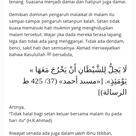
tenang. Suasana menjadi damai dan hatipun juga damai.
Demikian dominan pengaruh malaikat di malam itu
sampai-sampai pengaruh setanpun kalah. Setan tidak
kuasa memasuki hati mukmin yang menghidupkan
malam tersebut. Wajar jika dada mereka terasa lapang,
lega dan tidak ada yang mengganjal. Tidak ada dendam,
benci, sakit hati dan semisalnya. Aḥmad meriwayatkan
bahwa Rasulullah ﷺ bersabda,
« لَا يَحِلُّ لِلشَّيْطَانِ أَنْ يَخْرُجَ مَعَهَا
يَوْمَئِذٍ». [«مسند أحمد» (37/ 425 ط
الرسالة)]
Artinya,
“Tidak halal bagi setan keluar bersama malam itu pada
hari itu” (H.R.Ahmad)
Riwayat senada ada juga dalam ṣaḥih Ibnu Ḥibbān,