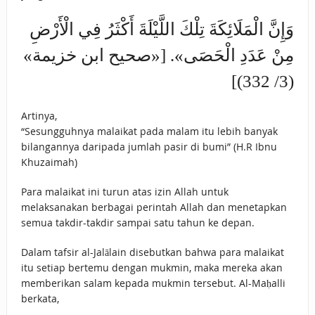
وَإِنَّ الْمَلَائِكَةَ تِلْكَ اللَّيْلَةَ ‌أَكْثَرُ ‌فِي ‌الْأَرْضِ
‌مِنْ ‌عَدَدِ الْحَصَى». [«صحيح ابن خزيمة»
(3/ 332)]
Artinya,
“Sesungguhnya malaikat pada malam itu lebih banyak
bilangannya daripada jumlah pasir di bumi” (H.R Ibnu
Khuzaimah)
Para malaikat ini turun atas izin Allah untuk
melaksanakan berbagai perintah Allah dan menetapkan
semua takdir-takdir sampai satu tahun ke depan.
Dalam tafsir al-Jalālain disebutkan bahwa para malaikat
itu setiap bertemu dengan mukmin, maka mereka akan
memberikan salam kepada mukmin tersebut. Al-Maḥalli
berkata,