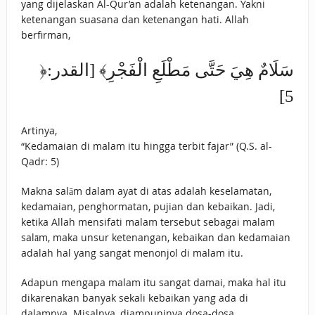
yang dijelaskan Al-Qur’an adalah ketenangan. Yakni
ketenangan suasana dan ketenangan hati. Allah
berfirman,
﴿سَلَامٌ هِيَ حَتَّى مَطْلَعِ الْفَجْرِ﴾ [القدر:
5]
Artinya,
“Kedamaian di malam itu hingga terbit fajar” (Q.S. al-
Qadr: 5)
Makna salām dalam ayat di atas adalah keselamatan,
kedamaian, penghormatan, pujian dan kebaikan. Jadi,
ketika Allah mensifati malam tersebut sebagai malam
salām, maka unsur ketenangan, kebaikan dan kedamaian
adalah hal yang sangat menonjol di malam itu.
Adapun mengapa malam itu sangat damai, maka hal itu
dikarenakan banyak sekali kebaikan yang ada di
dalamnya. Misalnya, diampuninya dosa-dosa,