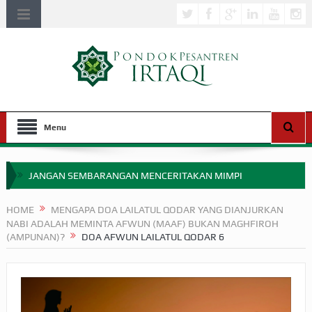
Menu
JANGAN SEMBARANGAN MENCERITAKAN MIMPI
APAKAH ULAMA SALEH PERLU MASUK SCOPUS?
HOME
MENGAPA DOA LAILATUL QODAR YANG DIANJURKAN
NABI ADALAH MEMINTA AFWUN (MAAF) BUKAN MAGHFIROH
MIMPI YANG DIABAIKAN MENJELANG PERANG BADAR
(AMPUNAN)?
DOA AFWUN LAILATUL QODAR 6
APA HUKUM MEMPERCEPAT PEMBAYARAN ZAKAT
SEBELUM TIBA SAAT WAJIB?
HAKIKAT NIKMAT DI DUNIA!