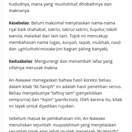
hududnya, mana yang
mushohhaf
, dhobathnya dan
maknanya.
Kesebelas
: Belum maksimal menjelaskan nama-nama
rijal baik shahabat,
tabi’in
,
tabi’ut tabi’in
,
fuqoha’
, tokoh
wanita, malaikat dan lain-lain. Topik ini mencakup
membahasan nama lugas,
kunyah
,
laqob
,
mubhab
,
nasb
dan
ughluthoh
/
mistake
(ini bagian paling banyak).
Keduabelas
: Mengurangi dan menambah lafaz yang
sifatnya merusak makna.
An-Nawawi menegaskan bahwa hasil koreksi beliau
dalam kitab “At-Tanqih” ini adalah hasil penelitian serius.
Beliau menyebutnya “taftisy tam” (penyelidikan
sempurna) dan “itqon” (
perfection
). Oleh karena itu, kitab
ini layak untuk dijadikan rujukan.
Sebelum masuk ke pembahasan inti, An-Nawawi
menuliskan sejumlah
muqoddimah
yang menjelaskan
sejumlah topik agar lebih mudah menelaah “Al-Wasith”.