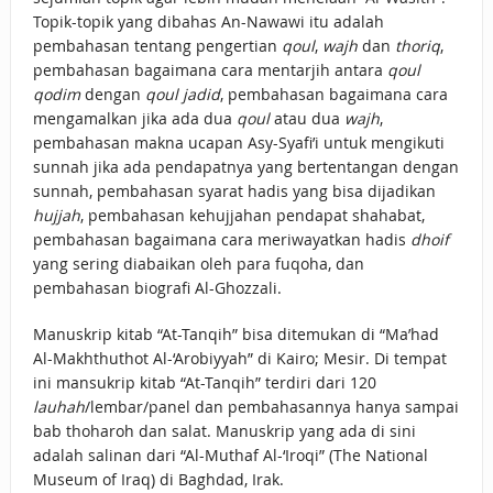
Topik-topik yang dibahas An-Nawawi itu adalah
pembahasan tentang pengertian
qoul
,
wajh
dan
thoriq
,
pembahasan bagaimana cara mentarjih antara
qoul
qodim
dengan
qoul jadid
, pembahasan bagaimana cara
mengamalkan jika ada dua
qoul
atau dua
wajh
,
pembahasan makna ucapan Asy-Syafi’i untuk mengikuti
sunnah jika ada pendapatnya yang bertentangan dengan
sunnah, pembahasan syarat hadis yang bisa dijadikan
hujjah
, pembahasan kehujjahan pendapat shahabat,
pembahasan bagaimana cara meriwayatkan hadis
dhoif
yang sering diabaikan oleh para fuqoha, dan
pembahasan biografi Al-Ghozzali.
Manuskrip kitab “At-Tanqih” bisa ditemukan di “Ma’had
Al-Makhthuthot Al-‘Arobiyyah” di Kairo; Mesir. Di tempat
ini mansukrip kitab “At-Tanqih” terdiri dari 120
lauhah
/lembar/panel dan pembahasannya hanya sampai
bab thoharoh dan salat. Manuskrip yang ada di sini
adalah salinan dari “Al-Muthaf Al-‘Iroqi” (The National
Museum of Iraq) di Baghdad, Irak.