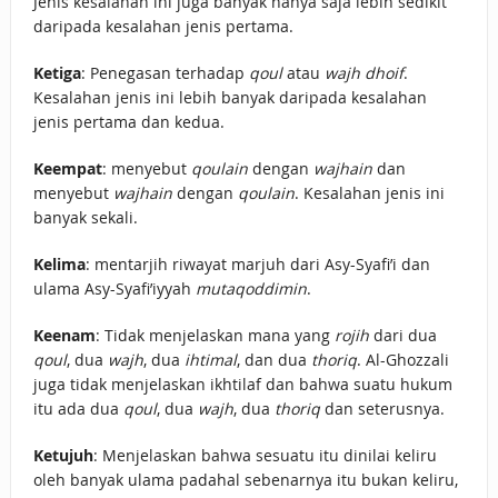
Jenis kesalahan ini juga banyak hanya saja lebih sedikit
daripada kesalahan jenis pertama.
Ketiga
: Penegasan terhadap
qoul
atau
wajh
dhoif
.
Kesalahan jenis ini lebih banyak daripada kesalahan
jenis pertama dan kedua.
Keempat
: menyebut
qoulain
dengan
wajhain
dan
menyebut
wajhain
dengan
qoulain
. Kesalahan jenis ini
banyak sekali.
Kelima
: mentarjih riwayat marjuh dari Asy-Syafi’i dan
ulama Asy-Syafi’iyyah
mutaqoddimin
.
Keenam
: Tidak menjelaskan mana yang
rojih
dari dua
qoul
, dua
wajh
, dua
ihtimal
, dan dua
thoriq
. Al-Ghozzali
juga tidak menjelaskan ikhtilaf dan bahwa suatu hukum
itu ada dua
qoul
, dua
wajh
, dua
thoriq
dan seterusnya.
Ketujuh
: Menjelaskan bahwa sesuatu itu dinilai keliru
oleh banyak ulama padahal sebenarnya itu bukan keliru,