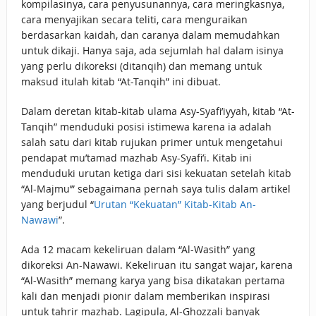
kompilasinya, cara penyusunannya, cara meringkasnya,
cara menyajikan secara teliti, cara menguraikan
berdasarkan kaidah, dan caranya dalam memudahkan
untuk dikaji. Hanya saja, ada sejumlah hal dalam isinya
yang perlu dikoreksi (ditanqih) dan memang untuk
maksud itulah kitab “At-Tanqih” ini dibuat.
Dalam deretan kitab-kitab ulama Asy-Syafi’iyyah, kitab “At-
Tanqih” menduduki posisi istimewa karena ia adalah
salah satu dari kitab rujukan primer untuk mengetahui
pendapat mu’tamad mazhab Asy-Syafi’i. Kitab ini
menduduki urutan ketiga dari sisi kekuatan setelah kitab
“Al-Majmu’” sebagaimana pernah saya tulis dalam artikel
yang berjudul “
Urutan “Kekuatan” Kitab-Kitab An-
Nawawi
”.
Ada 12 macam kekeliruan dalam “Al-Wasith” yang
dikoreksi An-Nawawi. Kekeliruan itu sangat wajar, karena
“Al-Wasith” memang karya yang bisa dikatakan pertama
kali dan menjadi pionir dalam memberikan inspirasi
untuk tahrir mazhab. Lagipula, Al-Ghozzali banyak