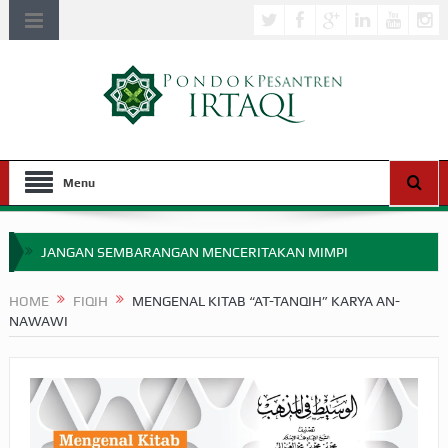
Menu
JANGAN SEMBARANGAN MENCERITAKAN MIMPI
APAKAH ULAMA SALEH PERLU MASUK SCOPUS?
HOME
FIQIH
MENGENAL KITAB “AT-TANQIH” KARYA AN-
NAWAWI
MIMPI YANG DIABAIKAN MENJELANG PERANG BADAR
APA HUKUM MEMPERCEPAT PEMBAYARAN ZAKAT
SEBELUM TIBA SAAT WAJIB?
HAKIKAT NIKMAT DI DUNIA!