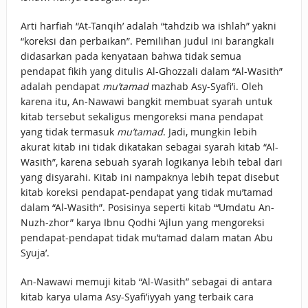
Arti harfiah “At-Tanqih’ adalah “tahdzib wa ishlah” yakni
“koreksi dan perbaikan”. Pemilihan judul ini barangkali
didasarkan pada kenyataan bahwa tidak semua
pendapat fikih yang ditulis Al-Ghozzali dalam “Al-Wasith”
adalah pendapat
mu’tamad
mazhab Asy-Syafi’i. Oleh
karena itu, An-Nawawi bangkit membuat syarah untuk
kitab tersebut sekaligus mengoreksi mana pendapat
yang tidak termasuk
mu’tamad
. Jadi, mungkin lebih
akurat kitab ini tidak dikatakan sebagai syarah kitab “Al-
Wasith”, karena sebuah syarah logikanya lebih tebal dari
yang disyarahi. Kitab ini nampaknya lebih tepat disebut
kitab koreksi pendapat-pendapat yang tidak mu’tamad
dalam “Al-Wasith”. Posisinya seperti kitab “‘Umdatu An-
Nuzh-zhor” karya Ibnu Qodhi ‘Ajlun yang mengoreksi
pendapat-pendapat tidak mu’tamad dalam matan Abu
Syuja’.
An-Nawawi memuji kitab “Al-Wasith” sebagai di antara
kitab karya ulama Asy-Syafi’iyyah yang terbaik cara