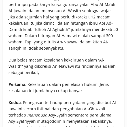
bertumpu pada karya-karya gurunya yakni Abu Al-Ma’ali
Al-Juwaini dalam menyusun Al-Wasith sehingga wajar
jika ada sejumlah hal yang perlu dikoreksi. 12 macam
kekeliruan itu jika dirinci, dalam hitungan Ibnu Abi Ad-
Dam di kitab “Idhoh Al-Agholith” jumlahnya mendekati 50
waham. Dalam hitungan Al-Hamawi malah sampai 300
waham! Tapi yang ditulis An-Nawawi dalam kitab At-
Tanqih ini tidak sebanyak itu.
Dua belas macam kesalahan kekeliruan dalam “Al-
Wasith” yang dikoreksi An-Nawawi itu rinciannya adalah
sebagai berikut,
Pertama
: Kekeliruan dalam penjelasan hukum. Jenis
kesalahan ini jumlahnya cukup banyak.
Kedua
: Penegasan terhadap pernyataan yang disebut Al-
Juwaini secara ihtimal dan pengabaian Al-Ghozzali
terhadap
manshush
Asy-Syafi’i sementara para ulama
Asy-Syafi’iyyah mutaqoddimin menyatakan sebaliknya.