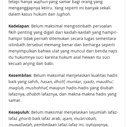
tetapi hanya
wajhun
yang samar bagi orang yang
menganggapnya keliru. Yang seperti ini banyak sekali
dalam kasus hukum dan
lughoh
.
Kedelapan
: Belum maksimal mengistinbath persoalan
fikih penting yang digali dari kaidah-kaidah yang hampir-
hampir tidak pernah ditemukan secara lugas sementara
istinbath tersebut memang benar dan berharga seperti
menyimpulkan bahwa ulat yang muncul dari benda najis
itu hukumnya suci karena hukum asal hewan itu suci
kecuali anjing dan babi.
Kesembilan
: Belum maksimal menjelaskan kualitas hadis
baik yang sahih,
hasan
,
dho’if
,
munkar
,
syadz
,
maudhu’
,
maqlub
,
mushohhaf
, maupun hadis-hadis yang diubah
lafaznya,
dhobth
lafaznya, dan makna-makna hadis yang
samar.
Kesepuluh
: Belum maksimal menjelaskan sejumlah lafaz-
lafaz
ghorib
baik lafaz arab,
ajam
,
mu’arrobah
,
muwalladah
, pembedaan lafaz-lafaz ini, isytiqoqnya,