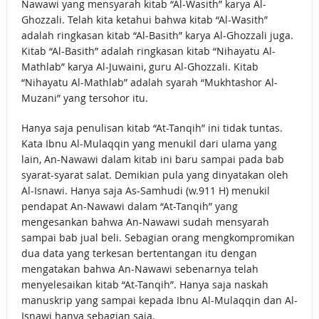
Nawawi yang mensyarah kitab “Al-Wasith” karya Al-
Ghozzali. Telah kita ketahui bahwa kitab “Al-Wasith”
adalah ringkasan kitab “Al-Basith” karya Al-Ghozzali juga.
Kitab “Al-Basith” adalah ringkasan kitab “Nihayatu Al-
Mathlab” karya Al-Juwaini, guru Al-Ghozzali. Kitab
“Nihayatu Al-Mathlab” adalah syarah “Mukhtashor Al-
Muzani” yang tersohor itu.
Hanya saja penulisan kitab “At-Tanqih” ini tidak tuntas.
Kata Ibnu Al-Mulaqqin yang menukil dari ulama yang
lain, An-Nawawi dalam kitab ini baru sampai pada bab
syarat-syarat salat. Demikian pula yang dinyatakan oleh
Al-Isnawi. Hanya saja As-Samhudi (w.911 H) menukil
pendapat An-Nawawi dalam “At-Tanqih” yang
mengesankan bahwa An-Nawawi sudah mensyarah
sampai bab jual beli. Sebagian orang mengkompromikan
dua data yang terkesan bertentangan itu dengan
mengatakan bahwa An-Nawawi sebenarnya telah
menyelesaikan kitab “At-Tanqih”. Hanya saja naskah
manuskrip yang sampai kepada Ibnu Al-Mulaqqin dan Al-
Isnawi hanya sebagian saja.