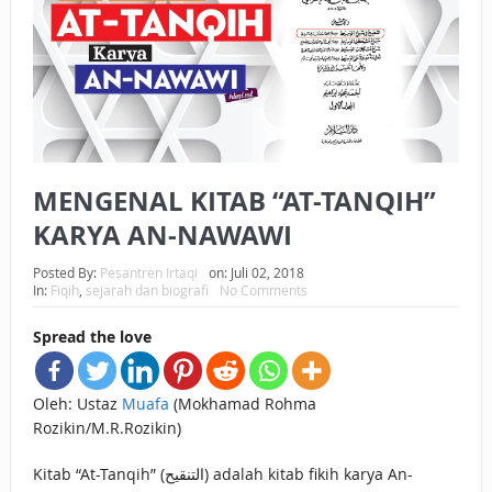
BAGAIMANA CARA MEMBAYAR ZAKAT UANG?
UANG HARAM BISA MENJADI HALAL JIKA SEBAB
KEPEMILIKANNYA BERUBAH
ISTIDLAL BATIL VS ISTIDLAL SYAR’I
MENGENAL KITAB “AT-TANQIH”
BAHASA CINTA KARENA ALLAH
KARYA AN-NAWAWI
HUKUM MEMBAYAR ZAKAT DENGAN CARA MENGANGSUR
Posted By:
Pesantren Irtaqi
on:
Juli 02, 2018
HUKUM MEMBAYAR ZAKAT KEPADA KERABAT SENDIRI
In:
Fiqih
,
sejarah dan biografi
No Comments
Spread the love
Oleh: Ustaz
Muafa
(Mokhamad Rohma
Rozikin/M.R.Rozikin)
Kitab “At-Tanqih” (التنقيح) adalah kitab fikih karya An-