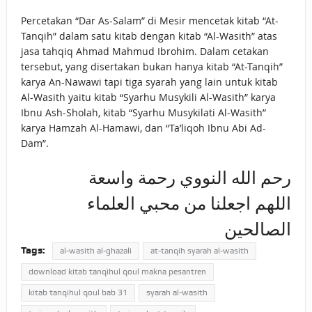
Percetakan “Dar As-Salam” di Mesir mencetak kitab “At-
Tanqih” dalam satu kitab dengan kitab “Al-Wasith” atas
jasa tahqiq Ahmad Mahmud Ibrohim. Dalam cetakan
tersebut, yang disertakan bukan hanya kitab “At-Tanqih”
karya An-Nawawi tapi tiga syarah yang lain untuk kitab
Al-Wasith yaitu kitab “Syarhu Musykili Al-Wasith” karya
Ibnu Ash-Sholah, kitab “Syarhu Musykilati Al-Wasith”
karya Hamzah Al-Hamawi, dan “Ta’liqoh Ibnu Abi Ad-
Dam”.
رحم الله النووي رحمة واسعة
اللهم اجعلنا من محبي العلماء
الصالحين
Tags:
al-wasith al-ghazali
at-tanqih syarah al-wasith
download kitab tanqihul qoul makna pesantren
kitab tanqihul qoul bab 31
syarah al-wasith