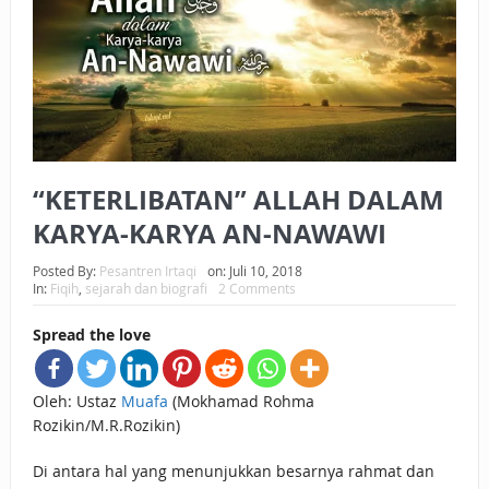
BAGAIMANA CARA MEMBAYAR ZAKAT UANG?
UANG HARAM BISA MENJADI HALAL JIKA SEBAB
KEPEMILIKANNYA BERUBAH
ISTIDLAL BATIL VS ISTIDLAL SYAR’I
“KETERLIBATAN” ALLAH DALAM
BAHASA CINTA KARENA ALLAH
KARYA-KARYA AN-NAWAWI
HUKUM MEMBAYAR ZAKAT DENGAN CARA MENGANGSUR
Posted By:
Pesantren Irtaqi
on:
Juli 10, 2018
HUKUM MEMBAYAR ZAKAT KEPADA KERABAT SENDIRI
In:
Fiqih
,
sejarah dan biografi
2 Comments
Spread the love
Oleh: Ustaz
Muafa
(Mokhamad Rohma
Rozikin/M.R.Rozikin)
Di antara hal yang menunjukkan besarnya rahmat dan