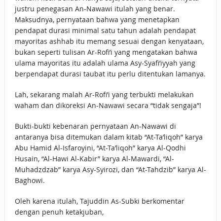
justru penegasan An-Nawawi itulah yang benar.
Maksudnya, pernyataan bahwa yang menetapkan
pendapat durasi minimal satu tahun adalah pendapat
mayoritas ashhab itu memang sesuai dengan kenyataan,
bukan seperti tulisan Ar-Rofi’i yang mengatakan bahwa
ulama mayoritas itu adalah ulama Asy-Syafi’iyyah yang
berpendapat durasi taubat itu perlu ditentukan lamanya.
Lah, sekarang malah Ar-Rofi’i yang terbukti melakukan
waham dan dikoreksi An-Nawawi secara “tidak sengaja”!
Bukti-bukti kebenaran pernyataan An-Nawawi di
antaranya bisa ditemukan dalam kitab “At-Ta’liqoh” karya
Abu Hamid Al-Isfaroyini, “At-Ta’liqoh” karya Al-Qodhi
Husain, “Al-Hawi Al-Kabir” karya Al-Mawardi, “Al-
Muhadzdzab” karya Asy-Syirozi, dan “At-Tahdzib” karya Al-
Baghowi.
Oleh karena itulah, Tajuddin As-Subki berkomentar
dengan penuh ketakjuban,