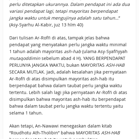
perlu ditetapkan ukurannya. Dalam pendapat ini ada dua
variasi pendapat lagi, tetapi mayoritas berpendapat
jangka waktu untuk mengujinya adalah satu tahun…
”
(Asy-Syarhu Al-Kabir, juz 13 hlm 40)
Dari tulisan Ar-Rofi’i di atas, tampak jelas bahwa
pendapat yang menyatakan perlu jangka waktu minimal
1 tahun adalah mayoritas
ash-hab
(ulama Asy-Syafi’iyyah
mutaqoddimin
sebelum abad 4 H). YANG BERPENDAPAT
PERLUNYA JANGKA WAKTU, bukan MAYORITAS
ASH-HAB
SECARA MUTLAK. Jadi, adalah kesalahan jika pernyataan
Ar-Rofi’i di atas disimpulkan mayoritas ash-hab itu
berpendapat bahwa dalam taubat perlu jangka waktu
tertentu. Lebih salah lagi jika pernyataan Ar-Rofi’i di atas
disimpulkan bahwa mayoritas ash-hab itu berpendapat
bahwa dalam taubat perlu jangka waktu tertentu yaitu
selama 1 tahun.
Akan tetapi, An-Nawawi menegaskan dalam kitab
“Roudhotu Ath-Tholibin” bahwa MAYORITAS
ASH-HAB