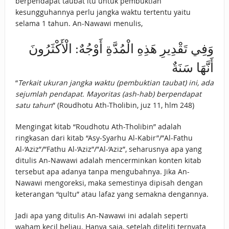
berpendapat taubat itu untuk pembuktian
kesungguhannya perlu jangka waktu tertentu yaitu
selama 1 tahun. An-Nawawi menulis,
وَفِي تَقْدِيرِ هَذِهِ الْمُدَّةِ أَوْجُهٌ: الْأَكْثَرُونَ
أَنَّهَا سَنَةٌ
“
Terkait ukuran jangka waktu (pembuktian taubat) ini, ada
sejumlah pendapat. Mayoritas (ash-hab) berpendapat
satu tahun
” (Roudhotu Ath-Tholibin, juz 11, hlm 248)
Mengingat kitab “Roudhotu Ath-Tholibin” adalah
ringkasan dari kitab “Asy-Syarhu Al-Kabir”/”Al-Fathu
Al-‘Aziz”/”Fathu Al-‘Aziz”/”Al-‘Aziz”, seharusnya apa yang
ditulis An-Nawawi adalah mencerminkan konten kitab
tersebut apa adanya tanpa mengubahnya. Jika An-
Nawawi mengoreksi, maka semestinya dipisah dengan
keterangan “qultu” atau lafaz yang semakna dengannya.
Jadi apa yang ditulis An-Nawawi ini adalah seperti
waham kecil beliau. Hanya saja, setelah diteliti ternyata