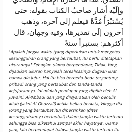
وإلَيْه أشار صاحبُ الكتاب بقوله: حتى
يُسْتبْرَأَ مُدَّةً فيعلم إلى آخره، وذهب
آخرون إلَى تقديرها، وفيه وجهان، قال
أكثرهم: يستبرأ سنةً
“
Apakah jangka waktu (yang diperlukan untuk mengetes
kesungguhan orang yang bertaubat) itu perlu ditetapkan
ukurannya? Sebagian ulama berpendapat; Tidak. Yang
dijadikan ukuran hanyalah terealisasinya dugaan kuat
bahwa dia jujur. Hal itu bisa berbeda-beda tergantung
pribadi orang yang bertaubat dan tanda-tanda
kejujurannya. Ini adalah pendapat yang dipilih oleh Al-
Juwaini, Al-‘Abbadi dan yang diisyaratkan oleh penulis
kitab (yakni Al-Ghozzali) ketika beliau berkata, ‘Hingga dia
(orang yang bertaubat itu) dibersihkan (dites
kesungguhannya bertaubat) dalam jangka waktu tertentu
sehingga bisa diketahui sampai akhir hayatnya’. Ulama
yang lain berpendapat bahwa jangka waktu tertentu itu