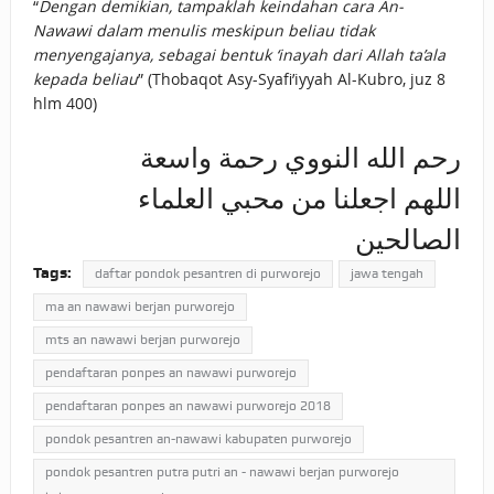
“
Dengan demikian, tampaklah keindahan cara An-
Nawawi dalam menulis meskipun beliau tidak
menyengajanya, sebagai bentuk ‘inayah dari Allah ta’ala
kepada beliau
” (Thobaqot Asy-Syafi’iyyah Al-Kubro, juz 8
hlm 400)
رحم الله النووي رحمة واسعة
اللهم اجعلنا من محبي العلماء
الصالحين
Tags:
daftar pondok pesantren di purworejo
jawa tengah
ma an nawawi berjan purworejo
mts an nawawi berjan purworejo
pendaftaran ponpes an nawawi purworejo
pendaftaran ponpes an nawawi purworejo 2018
pondok pesantren an-nawawi kabupaten purworejo
pondok pesantren putra putri an - nawawi berjan purworejo