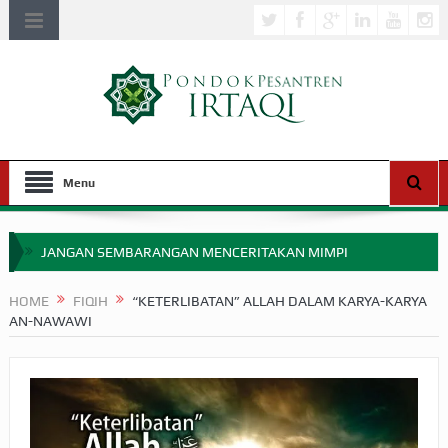
Menu
JANGAN SEMBARANGAN MENCERITAKAN MIMPI
APAKAH ULAMA SALEH PERLU MASUK SCOPUS?
HOME
FIQIH
“KETERLIBATAN” ALLAH DALAM KARYA-KARYA
AN-NAWAWI
MIMPI YANG DIABAIKAN MENJELANG PERANG BADAR
APA HUKUM MEMPERCEPAT PEMBAYARAN ZAKAT
SEBELUM TIBA SAAT WAJIB?
HAKIKAT NIKMAT DI DUNIA!