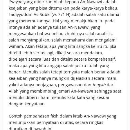
‘inayah
yang diberikan Allah kepada An-Nawawi adalah
keajaiban yang bisa ditemukan pada karya-karya beliau.
Taqiyyuddin As-Subki (w. 771 H) adalah salah satu ulama
yang menemukannya. Hal yang menakjubkan itu pada
intinya adalah adanya tulisan An-Nawawi yang
mengesankan bahwa beliau zhohirnya salah analisis,
salah menyimpulkan, salah memahami dan mengalami
waham. Akan tetapi, apa yang kita sangka keliru itu jika
diteliti lebih serius lagi, dikaji secara mendalam,
dipelajari secara luas dan diteliti secara komprehensif,
maka apa yang kita anggap salah justru itulah yang
benar. Menulis salah tetapi ternyata malah benar adalah
keajaiban yang hanya mungkin dijelaskan secara imani,
yakni adanya penjagaan, pengawasan dan
inayah
dari
Allah yang membimbing jemari An-Nawawi sehingga saat
menulis diberi ilham menulis kata-kata yang sesuai
dengan kenyataan.
Contoh pembahasan fikih dalam kitab An-Nawawi yang
menunjukkan pernyataan di atas, secara ringkas
diuraikan di bawah ini.