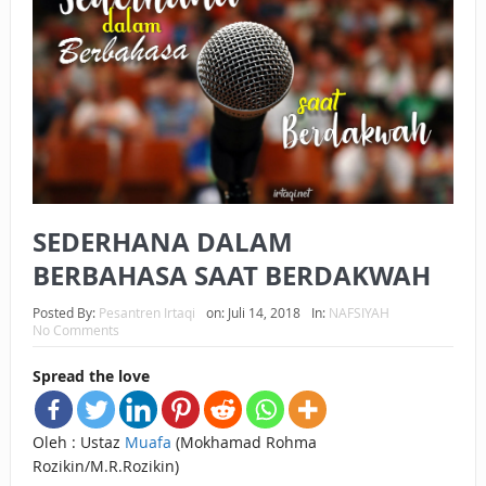
BAGAIMANA CARA MEMBAYAR ZAKAT UANG?
UANG HARAM BISA MENJADI HALAL JIKA SEBAB
KEPEMILIKANNYA BERUBAH
ISTIDLAL BATIL VS ISTIDLAL SYAR’I
BAHASA CINTA KARENA ALLAH
SEDERHANA DALAM
HUKUM MEMBAYAR ZAKAT DENGAN CARA MENGANGSUR
BERBAHASA SAAT BERDAKWAH
HUKUM MEMBAYAR ZAKAT KEPADA KERABAT SENDIRI
Posted By:
Pesantren Irtaqi
on:
Juli 14, 2018
In:
NAFSIYAH
No Comments
Spread the love
Oleh : Ustaz
Muafa
(Mokhamad Rohma
Rozikin/M.R.Rozikin)