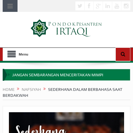
Menu
JANGAN SEMBARANGAN MENCERITAKAN MIMPI
APAKAH ULAMA SALEH PERLU MASUK SCOPUS?
HOME
NAFSIYAH
SEDERHANA DALAM BERBAHASA SAAT
BERDAKWAH
MIMPI YANG DIABAIKAN MENJELANG PERANG BADAR
APA HUKUM MEMPERCEPAT PEMBAYARAN ZAKAT
SEBELUM TIBA SAAT WAJIB?
HAKIKAT NIKMAT DI DUNIA!