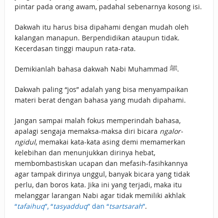
pintar pada orang awam, padahal sebenarnya kosong isi.
Dakwah itu harus bisa dipahami dengan mudah oleh
kalangan manapun. Berpendidikan ataupun tidak.
Kecerdasan tinggi maupun rata-rata.
Demikianlah bahasa dakwah Nabi Muhammad ﷺ.
Dakwah paling “jos” adalah yang bisa menyampaikan
materi berat dengan bahasa yang mudah dipahami.
Jangan sampai malah fokus memperindah bahasa,
apalagi sengaja memaksa-maksa diri bicara
ngalor-
ngidul
, memakai kata-kata asing demi memamerkan
kelebihan dan menunjukkan dirinya hebat,
membombastiskan ucapan dan mefasih-fasihkannya
agar tampak dirinya unggul, banyak bicara yang tidak
perlu, dan boros kata. Jika ini yang terjadi, maka itu
melanggar larangan Nabi agar tidak memiliki akhlak
“
tafaihuq
”, “
tasyadduq
” dan “
tsartsarah
”
.