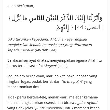
Allah berfirman,
{وَأَنْزَلْنَا إِلَيْكَ الذِّكْرَ لِتُبَيِّنَ لِلنَّاسِ مَا نُزِّلَ
إِلَيْهِمْ } [النحل: 44]
“Aku turunkan kepadamu Al-Qur’an agar engkau
menjelaskan kepada manusia apa yang diturunkan
kepada mereka”
(An-Nahl: 44)
Berdasarkan ayat di atas, menyampaikan agama Allah itu
harus terealisasi sifat “
bayan
” (jelas).
Jadi dalam berdakwah, marilah kita pakai bahasa yang
ringkas, lugas, padat, berisi, dan “
to the point
” yang
mencerminkan ilmu.
Tidak perlu bertele-tele, menari-nari, melebar kemana-
mana, mengkaburkan esensi, dan bicara
ngalor ngidul
yang tidak jelas “
jluntrungan
”nya, untuk memberi kesan