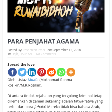
BAGAIMANA CARA MEMBAYAR ZAKAT UANG?
UANG HARAM BISA MENJADI HALAL JIKA SEBAB
KEPEMILIKANNYA BERUBAH
ISTIDLAL BATIL VS ISTIDLAL SYAR’I
PARA PENJAHAT AGAMA
BAHASA CINTA KARENA ALLAH
Posted By:
Pesantren Irtaqi
on:
September 12, 2018
In:
Fiqih
,
HARAKAH
No Comments
HUKUM MEMBAYAR ZAKAT DENGAN CARA MENGANGSUR
Spread the love
HUKUM MEMBAYAR ZAKAT KEPADA KERABAT SENDIRI
Oleh: Ustaz
Muafa
(Mokhamad Rohma
Rozikin/M.R.Rozikin).
Di antara tindak kejahatan yang tergolong kriminal tetapi
diremehkan di zaman sekarang adalah fatwa-fatwa yang
terbit dari para
juhala’
. Mereka tidak bisa bahasa Arab,