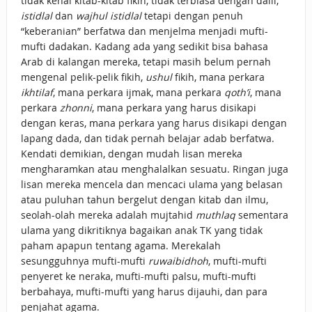
tidak kenal kitab-kitab fikih, tidak terbiasa dengan dalil,
istidlal
dan
wajhul istidlal
tetapi dengan penuh
“keberanian” berfatwa dan menjelma menjadi mufti-
mufti dadakan. Kadang ada yang sedikit bisa bahasa
Arab di kalangan mereka, tetapi masih belum pernah
mengenal pelik-pelik fikih,
ushul
fikih, mana perkara
ikhtilaf
, mana perkara ijmak, mana perkara
qoth’i
, mana
perkara
zhonni
, mana perkara yang harus disikapi
dengan keras, mana perkara yang harus disikapi dengan
lapang dada, dan tidak pernah belajar adab berfatwa.
Kendati demikian, dengan mudah lisan mereka
mengharamkan atau menghalalkan sesuatu. Ringan juga
lisan mereka mencela dan mencaci ulama yang belasan
atau puluhan tahun bergelut dengan kitab dan ilmu,
seolah-olah mereka adalah mujtahid
muthlaq
sementara
ulama yang dikritiknya bagaikan anak TK yang tidak
paham apapun tentang agama. Merekalah
sesungguhnya mufti-mufti
ruwaibidhoh
, mufti-mufti
penyeret ke neraka, mufti-mufti palsu, mufti-mufti
berbahaya, mufti-mufti yang harus dijauhi, dan para
penjahat agama.