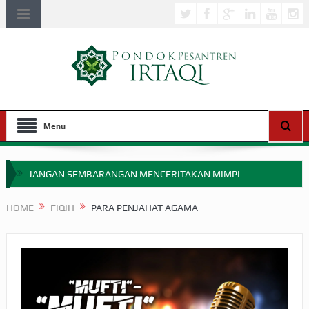
Menu
JANGAN SEMBARANGAN MENCERITAKAN MIMPI
APAKAH ULAMA SALEH PERLU MASUK SCOPUS?
HOME
FIQIH
PARA PENJAHAT AGAMA
MIMPI YANG DIABAIKAN MENJELANG PERANG BADAR
APA HUKUM MEMPERCEPAT PEMBAYARAN ZAKAT
SEBELUM TIBA SAAT WAJIB?
HAKIKAT NIKMAT DI DUNIA!