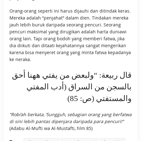
Orang-orang seperti ini harus dijauhi dan ditindak keras.
Mereka adalah “penjahat” dalam dien. Tindakan mereka
jauh lebih buruk daripada seorang pencuri. Seorang
pencuri maksimal yang dirugikan adalah harta duniawi
orang lain. Tapi orang bodoh yang memberi fatwa, jika
dia diikuti dan ditaati kejahatannya sangat mengerikan
karena bisa menyeret orang yang minta fatwa kepadanya
ke neraka.
قال ربيعة: “ولبعض من يفتي ههنا أحق
بالسجن من السراق (أدب المفتي
والمستفتي (ص: 85)
“Robi’ah berkata, ‘Sungguh, sebagian orang yang berfatwa
di sini lebih pantas dipenjara daripada para pencuri!”
(Adabu Al-Mufti wa Al-Mustafti, hlm 85)