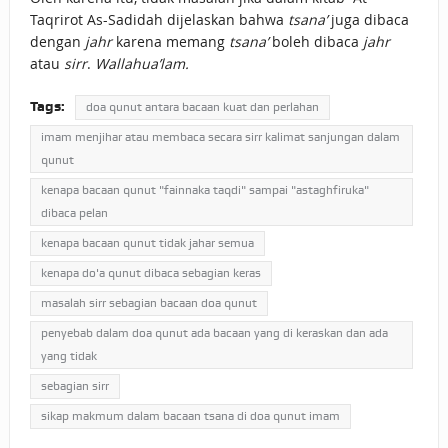
Taqrirot As-Sadidah dijelaskan bahwa
tsana’
juga dibaca
dengan
jahr
karena memang
tsana’
boleh dibaca
jahr
atau
sirr
.
Wallahua’lam.
Tags:
doa qunut antara bacaan kuat dan perlahan
imam menjihar atau membaca secara sirr kalimat sanjungan dalam
qunut
kenapa bacaan qunut "fainnaka taqdi" sampai "astaghfiruka"
dibaca pelan
kenapa bacaan qunut tidak jahar semua
kenapa do'a qunut dibaca sebagian keras
masalah sirr sebagian bacaan doa qunut
penyebab dalam doa qunut ada bacaan yang di keraskan dan ada
yang tidak
sebagian sirr
sikap makmum dalam bacaan tsana di doa qunut imam