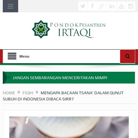
Menu
JANGAN SEMBARANGAN MENCERITAKAN MIMPI
APAKAH ULAMA SALEH PERLU MASUK SCOPUS?
HOME
FIQIH
MENGAPA BACAAN TSANA’ DALAM QUNUT
SUBUH DI INDONESIA DIBACA SIRR?
MIMPI YANG DIABAIKAN MENJELANG PERANG BADAR
APA HUKUM MEMPERCEPAT PEMBAYARAN ZAKAT
SEBELUM TIBA SAAT WAJIB?
HAKIKAT NIKMAT DI DUNIA!