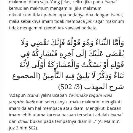
makmum diam saja. Yang jelas, keliru jika pada
tsana’
kemudian makmum mengamini. Jika makmum
dikuatirkan tidak paham apa bedanya doa dengan tsana’,
maka sebaiknya imam tidak membaca
jahr
agar makmum
tidak mengamini
tsana’
. An-Nawawi berkata,
وَأَمَّا الثَّنَاءُ وَهُوَ قَوْلُهُ فَإِنَّكَ تَقْضِي وَلَا
يُقْضَى عَلَيْكَ إلَى آخِرِهِ فَيُشَارِكُهُ فِي
قَوْلِهِ أَوْ يَسْكُتُ وَالْمُشَارَكَةُ أَوْلَى لِأَنَّهُ
ثَنَاءٌ وَذِكْرٌ لَا يَلِيقُ فِيهِ التَّأْمِينُ (المجموع
شرح المهذب (3/ 502)
“Adapun
tsana’
, yakni ucapan
‘fa-innaka taqdhi wala
yuqdho ‘alaik
dan seterusnya…maka makmum mengikuti
imam dalam hal membaca atau diam. Mengikuti bacaan
imam lebih utama karena bacaan tersebut adalah
tsana’
dan
dzikir
bukan pada tempatnya diamini..” (Al-Majmu’,
juz 3 hlm 502).