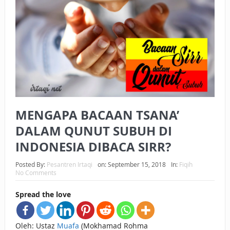
BAGAIMANA CARA MEMBAYAR ZAKAT UANG?
UANG HARAM BISA MENJADI HALAL JIKA SEBAB
KEPEMILIKANNYA BERUBAH
ISTIDLAL BATIL VS ISTIDLAL SYAR’I
BAHASA CINTA KARENA ALLAH
MENGAPA BACAAN TSANA’
HUKUM MEMBAYAR ZAKAT DENGAN CARA MENGANGSUR
DALAM QUNUT SUBUH DI
HUKUM MEMBAYAR ZAKAT KEPADA KERABAT SENDIRI
INDONESIA DIBACA SIRR?
Posted By:
Pesantren Irtaqi
on:
September 15, 2018
In:
Fiqih
No Comments
Spread the love
Oleh: Ustaz
Muafa
(Mokhamad Rohma