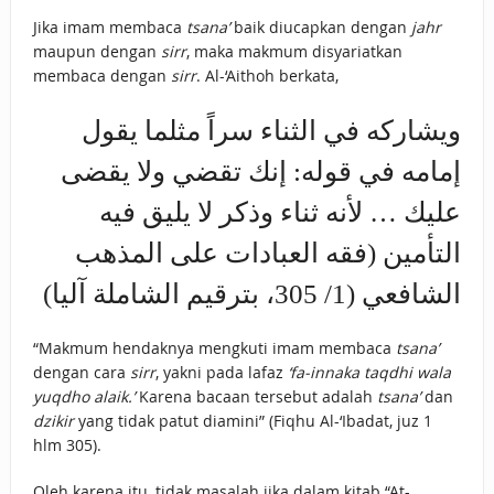
Jika imam membaca
tsana’
baik diucapkan dengan
jahr
maupun dengan
sirr
, maka makmum disyariatkan
membaca dengan
sirr
. Al-‘Aithoh berkata,
ويشاركه في الثناء سراً مثلما يقول
إمامه في قوله: إنك تقضي ولا يقضى
عليك … لأنه ثناء وذكر لا يليق فيه
التأمين (فقه العبادات على المذهب
الشافعي (1/ 305، بترقيم الشاملة آليا)
“Makmum hendaknya mengkuti imam membaca
tsana’
dengan cara
sirr
, yakni pada lafaz
‘fa-innaka taqdhi wala
yuqdho alaik.’
Karena bacaan tersebut adalah
tsana’
dan
dzikir
yang tidak patut diamini” (Fiqhu Al-‘Ibadat, juz 1
hlm 305).
Oleh karena itu, tidak masalah jika dalam kitab “At-