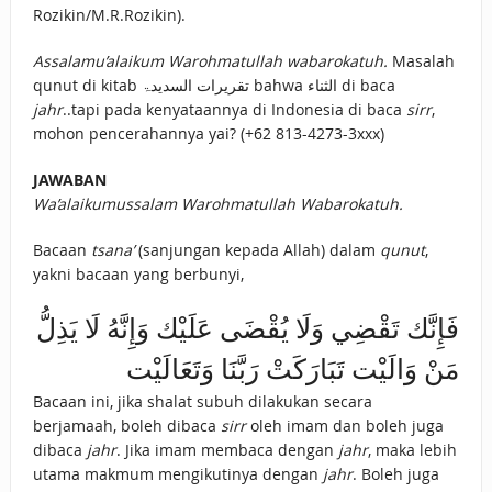
Rozikin/M.R.Rozikin).
Assalamu’alaikum Warohmatullah wabarokatuh.
Masalah
qunut di kitab تقريرات السديدۃ bahwa الثناء di baca
jahr
..tapi pada kenyataannya di Indonesia di baca
sirr
,
mohon pencerahannya yai? (+62 813-4273-3xxx)
JAWABAN
Wa’alaikumussalam Warohmatullah Wabarokatuh.
Bacaan
tsana’
(sanjungan kepada Allah) dalam
qunut
,
yakni bacaan yang berbunyi,
فَإِنَّك تَقْضِي وَلَا يُقْضَى عَلَيْك وَإِنَّهُ لَا يَذِلُّ
مَنْ وَالَيْت تَبَارَكَتْ رَبَّنَا وَتَعَالَيْت
Bacaan ini, jika shalat subuh dilakukan secara
berjamaah, boleh dibaca
sirr
oleh imam dan boleh juga
dibaca
jahr
. Jika imam membaca dengan
jahr
, maka lebih
utama makmum mengikutinya dengan
jahr
. Boleh juga