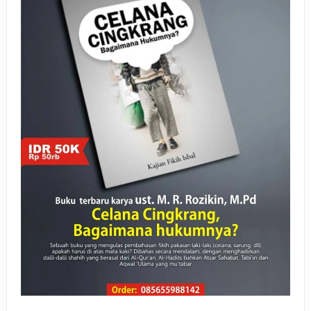
BAGAIMANA CARA MEMBAYAR ZAKAT UANG?
UANG HARAM BISA MENJADI HALAL JIKA SEBAB
KEPEMILIKANNYA BERUBAH
ISTIDLAL BATIL VS ISTIDLAL SYAR’I
BAHASA CINTA KARENA ALLAH
HUKUM MEMBAYAR ZAKAT DENGAN CARA MENGANGSUR
HUKUM MEMBAYAR ZAKAT KEPADA KERABAT SENDIRI