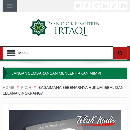
Menu
JANGAN SEMBARANGAN MENCERITAKAN MIMPI
APAKAH ULAMA SALEH PERLU MASUK SCOPUS?
HOME
FIQIH
BAGAIMANA SEBENARNYA HUKUM ISBAL DAN
CELANA CINGKRANG?
MIMPI YANG DIABAIKAN MENJELANG PERANG BADAR
APA HUKUM MEMPERCEPAT PEMBAYARAN ZAKAT
SEBELUM TIBA SAAT WAJIB?
HAKIKAT NIKMAT DI DUNIA!