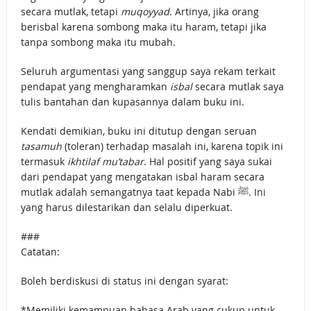
secara mutlak, tetapi
muqoyyad
. Artinya, jika orang
berisbal karena sombong maka itu haram, tetapi jika
tanpa sombong maka itu mubah.
Seluruh argumentasi yang sanggup saya rekam terkait
pendapat yang mengharamkan
isbal
secara mutlak saya
tulis bantahan dan kupasannya dalam buku ini.
Kendati demikian, buku ini ditutup dengan seruan
tasamuh
(toleran) terhadap masalah ini, karena topik ini
termasuk
ikhtilaf mu’tabar
. Hal positif yang saya sukai
dari pendapat yang mengatakan isbal haram secara
mutlak adalah semangatnya taat kepada Nabi ﷺ. Ini
yang harus dilestarikan dan selalu diperkuat.
###
Catatan:
Boleh berdiskusi di status ini dengan syarat:
*Memiliki kemampuan bahasa Arab yang cukup untuk