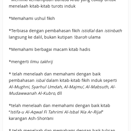
menelaah kitab-kitab turots induk
*Memahami ushul fikih
*Terbiasa dengan pembahasan fikih
istidlal
dan
istinbath
langsung ke dalil, bukan kutipan
‘ibaroh
ulama
*Memahami berbagai macam kitab hadis
*mengerti ilmu
takhrij
* telah menelaah dan memahami dengan baik
pembahasan
isbal
dalam kitab-kitab fikih induk seperti
Al-Mughni
,
Syarhul Umdah
,
Al-Majmu’
,
Al-Mabsuth
,
Al-
Mudawwanah Al-Kubro
, dll
*telah menelaah dan memahami dengan baik kitab
“
Istifa-u Al-Aqwal Fi Tahrimi Al-Isbal ‘Ala Ar-Rijal
”
karangan Ash-Shon’ani
* telah menelaah dan memahami dengan baik tulisan