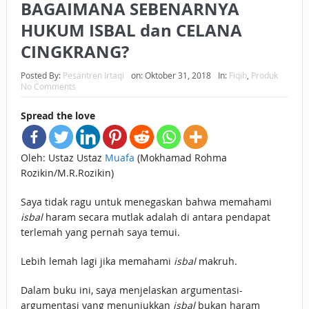
BAGAIMANA SEBENARNYA
HUKUM ISBAL dan CELANA
CINGKRANG?
Posted By:
Pesantren Irtaqi
on:
Oktober 31, 2018
In:
Fiqih
,
Produk
No Comments
Spread the love
Oleh: Ustaz Ustaz
Muafa
(Mokhamad Rohma
Rozikin/M.R.Rozikin)
Saya tidak ragu untuk menegaskan bahwa memahami
isbal
haram secara mutlak adalah di antara pendapat
terlemah yang pernah saya temui.
Lebih lemah lagi jika memahami
isbal
makruh.
Dalam buku ini, saya menjelaskan argumentasi-
argumentasi yang menunjukkan
isbal
bukan haram