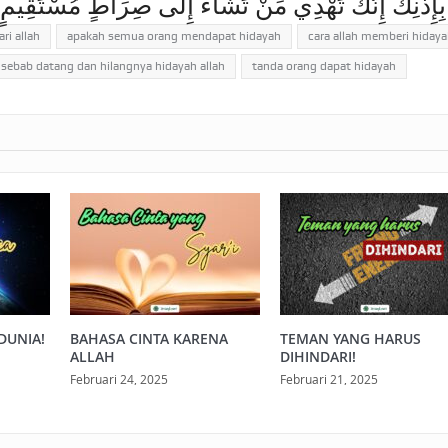
ِإِذْنِكَ إِنَّكَ تَهْدِي مَنْ تَشَاءُ إِلَى صِرَاطٍ مُسْتَقِيمٍ
i allah
apakah semua orang mendapat hidayah
cara allah memberi hidaya
sebab datang dan hilangnya hidayah allah
tanda orang dapat hidayah
DUNIA!
BAHASA CINTA KARENA
TEMAN YANG HARUS
ALLAH
DIHINDARI!
Februari 24, 2025
Februari 21, 2025