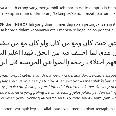
inya adalah orang yang mengambil kebenaran darimanapun ia bera
 meskipun muncul dari orang/kelompok/komunitas/afiliasi yang ia 
SH
dan
INSHOF
-lah yang dijamin mendapatkan petunjuk. Selain 
asa berada dalam kebanaran atau merasa sebagai calon penghuni 
لحق حيث كان ومع من كان ولو كان مع من يبغض
ن هدى لما اختلف فيه من الحق. فهذا أعلم الن
فهم اختلاف رحمة (الصواعق المرسلة في الرد على
ntuk memungut kebenaran di manapun ia berada dan bersama siapa
siapapun yang diberi petunjuk Allah swt untuk) menolak kebatila
nya, maka dia (orang seperti ini) adalah termasuk mereka yang p
ntara manusia yang paling berilmu, paling jelas jalannya, dan pal
h rahmat”
(Ash-Showa’iq Al-Mursalah fi Ar-Rodd ‘ala Al-Jahmiyyah wa 
memohon petunjuk kepada Allah pada saat menjalankan kewajiban sa