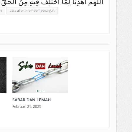
اللهم اهْدِنا لِمَا اخْتُلِفَ فِيهِ مِنْ الْحَقِّ ب
h
cara allah memberi petunjuk
SABAR DAN LEMAH
Februari 21, 2025