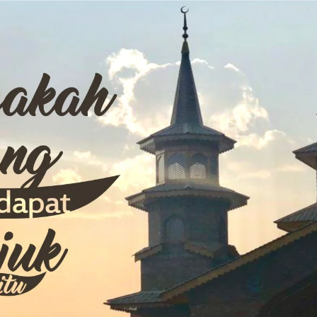
AKAT UANG?
UANG HARAM BISA MENJADI HALAL JIKA SEBAB K
’I
BAHASA CINTA KARENA ALLAH
HUKUM MEMBAYAR ZAKA
DA KERABAT SENDIRI