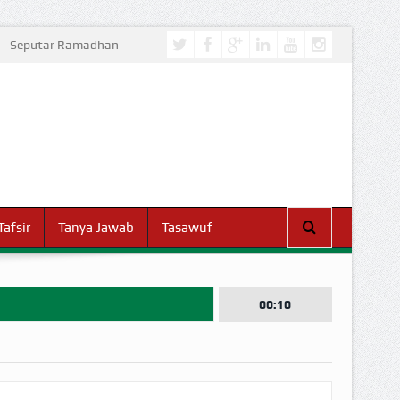
Seputar Ramadhan
Tafsir
Tanya Jawab
Tasawuf
00:10
I DUNIA!