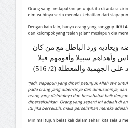
Orang yang medapatkan petunjuk itu di antara cir
dimusuhinya serta menolak kebatilan dari siapapun,
Dengan kata lain, hanya orang yang sanggup
IKHLA
dan kelompok yang “salah jalan” meskipun dia mer
ه ويعاديه ورد الباطل مع من كان
اس وأهداهم سبيلا وأقومهم قيلا
 الجهمية والمعطلة (2/ 516
“Jadi, siapapun yang diberi petunjuk Allah swt u
pada orang yang dibencinya dan dimusuhinya, dan (
orang yang dicintainya dan bersahabat baik dengan
diperselisihkan. Orang yang seperti ini adalah di a
itu jika berselisih, maka perselisihan mereka adala
Minimal tujuh belas kali dalam sehari kita selalu 