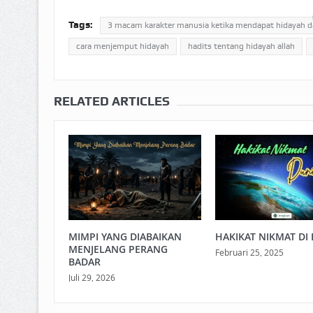
Tags:
3 macam karakter manusia ketika mendapat hidayah dar
cara menjemput hidayah
hadits tentang hidayah allah
RELATED ARTICLES
MIMPI YANG DIABAIKAN
HAKIKAT NIKMAT DI 
MENJELANG PERANG
Februari 25, 2025
BADAR
Juli 29, 2026