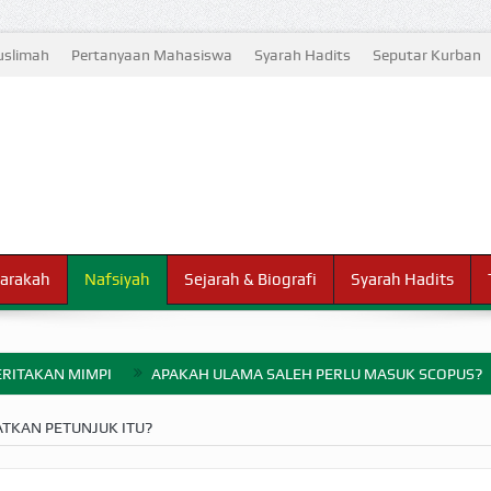
slimah
Pertanyaan Mahasiswa
Syarah Hadits
Seputar Kurban
arakah
Nafsiyah
Sejarah & Biografi
Syarah Hadits
RITAKAN MIMPI
APAKAH ULAMA SALEH PERLU MASUK SCOPUS?
ELANG PERANG BADAR
TKAN PETUNJUK ITU?
AYARAN ZAKAT SEBELUM TIBA SAAT WAJIB?
HAKIKAT NIKMAT D