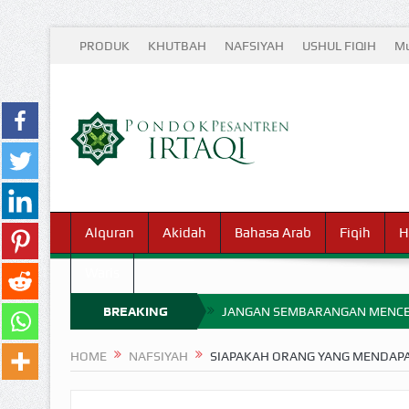
PRODUK
KHUTBAH
NAFSIYAH
USHUL FIQIH
Mu
Alquran
Akidah
Bahasa Arab
Fiqih
H
Waris
BREAKING
JANGAN SEMBARANGAN MENCE
MIMPI YANG DIABAIKAN MENJ
NEWS
HOME
NAFSIYAH
SIAPAKAH ORANG YANG MENDAPA
APA HUKUM MEMPERCEPAT PEMB