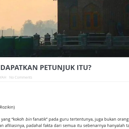
DAPATKAN PETUNJUK ITU?
IYAH
No Comments
ozikin)
 yang “kokoh
bin
fanatik” pada guru tertentunya, juga bukan orang
iliasinya, padahal fakta dari semua itu sebenarnya hanyalah tak