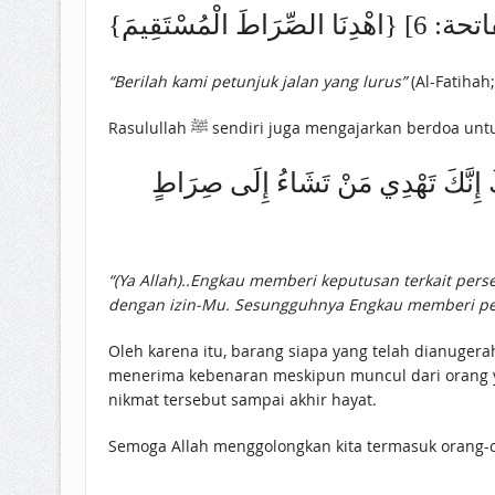
“Berilah kami petunjuk jalan yang lurus”
(Al-Fatihah;
Rasulullah ﷺ sendiri juga mengajarkan be
ِكَ إِنَّكَ تَهْدِي مَنْ تَشَاءُ إِلَى صِرَاطٍ
“(Ya Allah)..Engkau memberi keputusan terkait pers
dengan izin-Mu. Sesungguhnya Engkau memberi pet
Oleh karena itu, barang siapa yang telah dianuger
menerima kebenaran meskipun muncul dari orang ya
nikmat tersebut sampai akhir hayat.
Semoga Allah menggolongkan kita termasuk orang-or