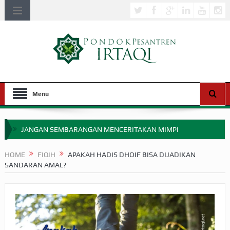
Menu
JANGAN SEMBARANGAN MENCERITAKAN MIMPI
APAKAH ULAMA SALEH PERLU MASUK SCOPUS?
HOME
FIQIH
APAKAH HADIS DHOIF BISA DIJADIKAN
SANDARAN AMAL?
MIMPI YANG DIABAIKAN MENJELANG PERANG BADAR
APA HUKUM MEMPERCEPAT PEMBAYARAN ZAKAT
SEBELUM TIBA SAAT WAJIB?
HAKIKAT NIKMAT DI DUNIA!