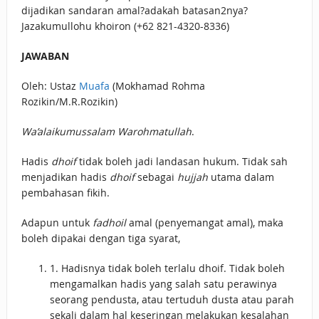
dijadikan sandaran amal?adakah batasan2nya?
Jazakumullohu khoiron (‪+62 821-4320-8336‬)‬‬‬‬‬‬‬‬‬‬‬‬‬‬‬‬‬‬‬‬‬‬‬‬‬‬‬‬
JAWABAN
Oleh: Ustaz
Muafa
(Mokhamad Rohma
Rozikin/M.R.Rozikin)
Wa’alaikumussalam Warohmatullah
.
Hadis
dhoif
tidak boleh jadi landasan hukum. Tidak sah
menjadikan hadis
dhoif
sebagai
hujjah
utama dalam
pembahasan fikih.
Adapun untuk
fadhoil
amal (penyemangat amal), maka
boleh dipakai dengan tiga syarat,
1. Hadisnya tidak boleh terlalu dhoif. Tidak boleh
mengamalkan hadis yang salah satu perawinya
seorang pendusta, atau tertuduh dusta atau parah
sekali dalam hal keseringan melakukan kesalahan