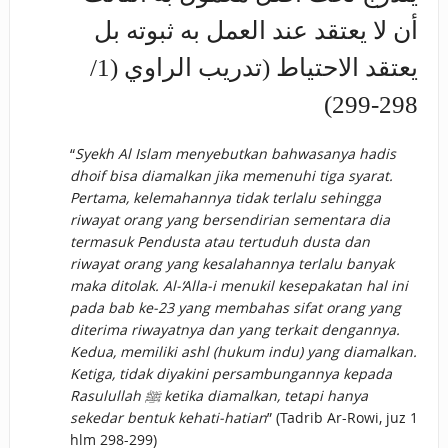
أن لا يعتقد عند العمل به ثبوته بل
يعتقد الاحتياط (تدريب الراوي (1/
298-299)
“
Syekh Al Islam menyebutkan bahwasanya hadis
dhoif bisa diamalkan jika memenuhi tiga syarat.
Pertama, kelemahannya tidak terlalu sehingga
riwayat orang yang bersendirian sementara dia
termasuk Pendusta atau tertuduh dusta dan
riwayat orang yang kesalahannya terlalu banyak
maka ditolak. Al-‘Alla-i menukil kesepakatan hal ini
pada bab ke-23 yang membahas sifat orang yang
diterima riwayatnya dan yang terkait dengannya.
Kedua, memiliki ashl (hukum indu) yang diamalkan.
Ketiga, tidak diyakini persambungannya kepada
Rasulullah ﷺ ketika diamalkan, tetapi hanya
sekedar bentuk kehati-hatian
” (Tadrib Ar-Rowi, juz 1
hlm 298-299)