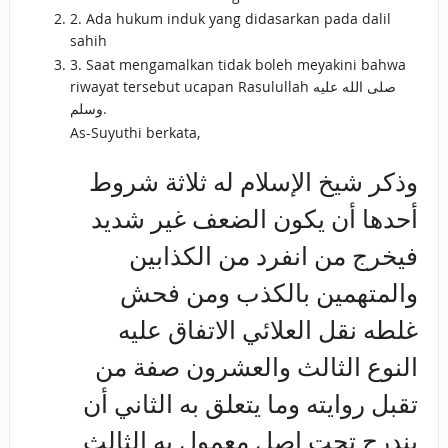
2. Ada hukum induk yang didasarkan pada dalil
sahih
3. Saat mengamalkan tidak boleh meyakini bahwa
riwayat tersebut ucapan Rasulullah صلى الله عليه
وسلم.
As-Suyuthi berkata,
وذكر شيخ الإسلام له ثلاثة شروط
أحدها أن يكون الضعف غير شديد
فيخرج من انفرد من الكذابين
والمتهمين بالكذب ومن فحش
غلطه نقل العلائي الاتفاق عليه
النوع الثالث والعشرون صفة من
تقبل روايته وما يتعلق به الثاني أن
يندرج تحت اصل معمول به الثالث