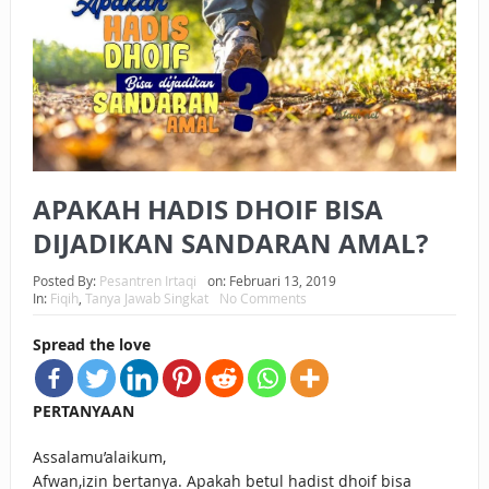
BAGAIMANA CARA MEMBAYAR ZAKAT UANG?
UANG HARAM BISA MENJADI HALAL JIKA SEBAB
KEPEMILIKANNYA BERUBAH
ISTIDLAL BATIL VS ISTIDLAL SYAR’I
APAKAH HADIS DHOIF BISA
BAHASA CINTA KARENA ALLAH
DIJADIKAN SANDARAN AMAL?
HUKUM MEMBAYAR ZAKAT DENGAN CARA MENGANGSUR
Posted By:
Pesantren Irtaqi
on:
Februari 13, 2019
HUKUM MEMBAYAR ZAKAT KEPADA KERABAT SENDIRI
In:
Fiqih
,
Tanya Jawab Singkat
No Comments
Spread the love
PERTANYAAN
Assalamu’alaikum,
Afwan,izin bertanya. Apakah betul hadist dhoif bisa