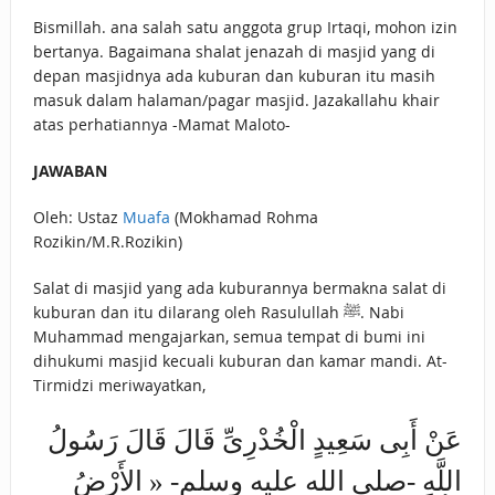
Bismillah. ana salah satu anggota grup Irtaqi, mohon izin
bertanya. Bagaimana shalat jenazah di masjid yang di
depan masjidnya ada kuburan dan kuburan itu masih
masuk dalam halaman/pagar masjid. Jazakallahu khair
atas perhatiannya -Mamat Maloto-
JAWABAN
Oleh: Ustaz
Muafa
(Mokhamad Rohma
Rozikin/M.R.Rozikin)
Salat di masjid yang ada kuburannya bermakna salat di
kuburan dan itu dilarang oleh Rasulullah ﷺ. Nabi
Muhammad mengajarkan, semua tempat di bumi ini
dihukumi masjid kecuali kuburan dan kamar mandi. At-
Tirmidzi meriwayatkan,
عَنْ أَبِى سَعِيدٍ الْخُدْرِىِّ قَالَ قَالَ رَسُولُ
اللَّهِ -صلى الله عليه وسلم- « الأَرْضُ