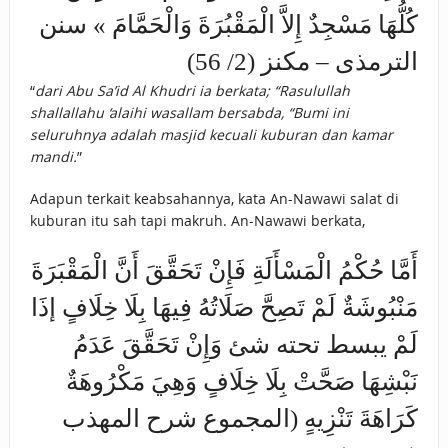
كُلُّهَا مَسْجِدٌ إِلاَّ الْمَقْبُرَةَ وَالْحَمَّامَ » سنن
الترمذى – مكنز (2/ 56)
“
dari Abu Sa’id Al Khudri ia berkata; “Rasulullah
shallallahu ‘alaihi wasallam bersabda, “Bumi ini
seluruhnya adalah masjid kecuali kuburan dan kamar
mandi.
”
Adapun terkait keabsahannya, kata An-Nawawi salat di
kuburan itu sah tapi makruh. An-Nawawi berkata,
أَمَّا حُكْمُ الْمَسْأَلَةِ فَإِنْ تَحَقَّقَ أَنَّ الْمَقْبَرَةَ
مَنْبُوشَةٌ لَمْ تَصِحَّ صَلَاتُهُ فِيهَا بِلَا خِلَافٍ إذَا
لَمْ يبسط تحته شئ وَإِنْ تَحَقَّقَ عَدَمُ
نَبْشِهَا صَحَّتْ بِلَا خِلَافٍ وَهِيَ مَكْرُوهَةٌ
كَرَاهَةَ تَنْزِيهٍ (المجموع شرح المهذب