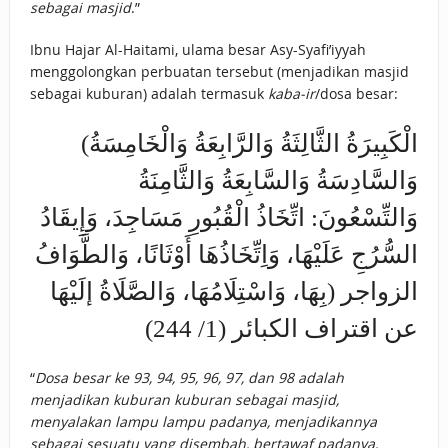
sebagai masjid
.”
Ibnu Hajar Al-Haitami, ulama besar Asy-Syafi’iyyah
menggolongkan perbuatan tersebut (menjadikan masjid
sebagai kuburan) adalah termasuk
kaba-ir
/dosa besar:
(الْكَبِيرَةُ الثَّالِثَةُ وَالرَّابِعَةُ وَالْخَامِسَةُ
وَالسَّادِسَةُ وَالسَّابِعَةُ وَالثَّامِنَةُ
وَالتِّسْعُونَ: اتِّخَاذُ الْقُبُورِ مَسَاجِدَ، وَإِيقَادُ
السُّرُجِ عَلَيْهَا، وَاِتِّخَاذُهَا أَوْثَانًا، وَالطَّوَافُ
بِهَا، وَاسْتِلَامُهَا، وَالصَّلَاةُ إلَيْهَا) الزواجر
عن اقتراف الكبائر (1/ 244)
“
Dosa besar ke 93, 94, 95, 96, 97, dan 98 adalah
menjadikan kuburan kuburan sebagai masjid,
menyalakan lampu lampu padanya, menjadikannya
sebagai sesuatu yang disembah, bertawaf padanya,