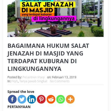
BAGAIMANA CARA MEMBAYAR ZAKAT UANG?
UANG HARAM BISA MENJADI HALAL JIKA SEBAB
KEPEMILIKANNYA BERUBAH
ISTIDLAL BATIL VS ISTIDLAL SYAR’I
BAGAIMANA HUKUM SALAT
BAHASA CINTA KARENA ALLAH
JENAZAH DI MASJID YANG
HUKUM MEMBAYAR ZAKAT DENGAN CARA MENGANGSUR
TERDAPAT KUBURAN DI
HUKUM MEMBAYAR ZAKAT KEPADA KERABAT SENDIRI
LINGKUNGANNYA
Posted By:
Pesantren Irtaqi
on:
Februari 13, 2019
In:
Fiqih
,
Tanya Jawab Singkat
No Comments
Spread the love
PERTANYAAN