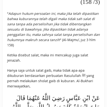
(3/ 158)
“
Adapun hukum persoalan ini, maka jika telah dipastikan
bahwa kuburannya telah digali maka tidak sah salat di
sana tanpa ada perselisihan jika tidak dibentangkan
sesuatu di bawahnya. Jika dipastikan tidak adanya
penggalian itu, maka sahnya salat tanpa perselisihan dan
hukumnya makruh secara tanzih
” (Al-Majmu’, juz 3 hlm
158)
Ketika disebut salat, maka ini mencakup juga salat
jenazah.
Hanya saja untuk salat gaib, maka tidak apa-apa
dikuburan berdasarkan perbuatan Rasulullah ﷺ yang
pernah melakukan sholat gaib di kuburan. Al-Bukhari
meriwayatkan,
عَنْ ابْنِ عَبَّاسٍ رَضِيَ اللَّهُ عَنْهُمَا قَالَ
مَاتَ إِنْسَانٌ كَانَ رَسُولُ اللَّهِ صَلَّى اللَّهُ