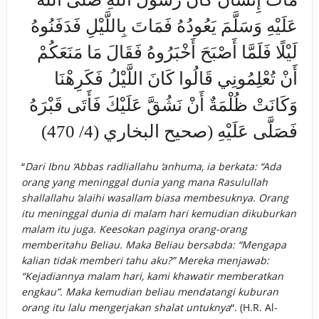
عَلَيْهِ وَسَلَّمَ يَعُودُهُ فَمَاتَ بِاللَّيْلِ فَدَفَنُوهُ
لَيْلًا فَلَمَّا أَصْبَحَ أَخْبَرُوهُ فَقَالَ مَا مَنَعَكُمْ
أَنْ تُعْلِمُونِي قَالُوا كَانَ اللَّيْلُ فَكَرِهْنَا
وَكَانَتْ ظُلْمَةٌ أَنْ نَشُقَّ عَلَيْكَ فَأَتَى قَبْرَهُ
فَصَلَّى عَلَيْهِ (صحيح البخاري (4/ 470)
“
Dari Ibnu ‘Abbas radliallahu ‘anhuma, ia berkata: “Ada
orang yang meninggal dunia yang mana Rasulullah
shallallahu ‘alaihi wasallam biasa membesuknya. Orang
itu meninggal dunia di malam hari kemudian dikuburkan
malam itu juga. Keesokan paginya orang-orang
memberitahu Beliau. Maka Beliau bersabda: “Mengapa
kalian tidak memberi tahu aku?” Mereka menjawab:
“Kejadiannya malam hari, kami khawatir memberatkan
engkau”. Maka kemudian beliau mendatangi kuburan
orang itu lalu mengerjakan shalat untuknya
“. (H.R. Al-