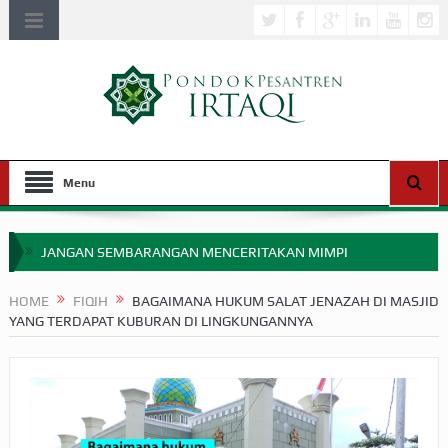
Menu
JANGAN SEMBARANGAN MENCERITAKAN MIMPI
APAKAH ULAMA SALEH PERLU MASUK SCOPUS?
HOME
FIQIH
BAGAIMANA HUKUM SALAT JENAZAH DI MASJID
YANG TERDAPAT KUBURAN DI LINGKUNGANNYA
MIMPI YANG DIABAIKAN MENJELANG PERANG BADAR
APA HUKUM MEMPERCEPAT PEMBAYARAN ZAKAT
SEBELUM TIBA SAAT WAJIB?
HAKIKAT NIKMAT DI DUNIA!