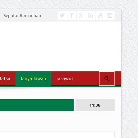
Seputar Ramadhan
Tafsir
Tanya Jawab
Tasawuf
11:36
I DUNIA!