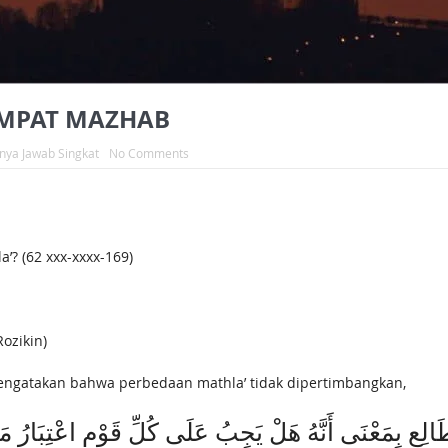
EMPAT MAZHAB
nya Jawab Singkat
No Comments
 (62 xxx-xxxx-169‬)
ozikin)
engatakan bahwa perbedaan mathla’ tidak dipertimbangkan,
الِعِ بِمَعْنَى أَنَّهُ هَلْ يَجِبُ عَلَى كُلِّ قَوْمٍ اعْتِبَارُ مَطْ