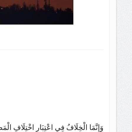
وَإِنَّمَا الْخِلَافُ فِي اعْتِبَارِ اخْتِلَافِ الْمَطَ