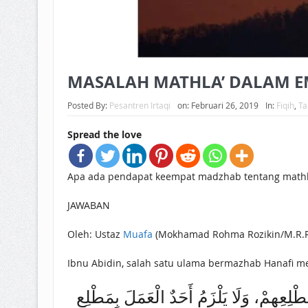
MASALAH MATHLA’ DALAM 
Posted By:
Pesantren Irtaqi
on:
Februari 26, 2019
In:
Fiqih
,
Ta
Spread the love
Apa ada pendapat keempat madzhab tentang mathla’?
JAWABAN
Oleh: Ustaz
Muafa
(Mokhamad Rohma Rozikin/M.R.R
Ibnu Abidin, salah satu ulama bermazhab Hanafi m
لِعِهِمْ، وَلَا يَلْزَمُ أَحَدٌ الْعَمَلَ بِمَطْلِعِ