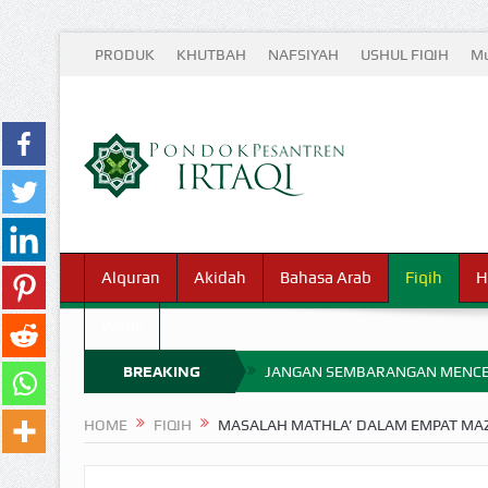
PRODUK
KHUTBAH
NAFSIYAH
USHUL FIQIH
Mu
Alquran
Akidah
Bahasa Arab
Fiqih
H
Waris
BREAKING
JANGAN SEMBARANGAN MENCE
MIMPI YANG DIABAIKAN MENJ
NEWS
HOME
FIQIH
MASALAH MATHLA’ DALAM EMPAT MA
APA HUKUM MEMPERCEPAT PEMB