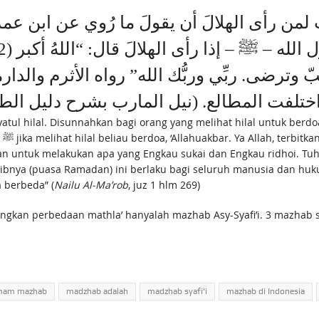
تحبّ وترضى. ربِّي وربُّك الله” رواه الأثرم وال
تلفت المطالع. (نيل المارب بشرح دليل الطالب (1
tul hilal. Disunnahkan bagi orang yang melihat hilal untuk berd
wa
n untuk melakukan apa yang Engkau sukai dan Engkau ridhoi. Tuha
ajibnya (puasa Ramadan) ini berlaku bagi seluruh manusia dan huk
 berbeda” (
Nailu Al-Ma’rob
, juz 1 hlm 269)
gkan perbedaan mathla’ hanyalah mazhab Asy-Syafi’i. 3 mazhab
 imam mazhab
madzhab adalah
madzhab syafi'i
mazhab di Indonesia