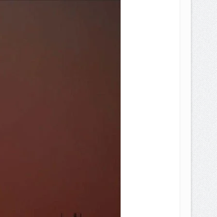
EPEMILIKANNYA BERUBAH
T DENGAN CARA MENGANGSUR