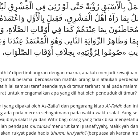
لْعَمَلُ بِالْأَسْبَقِ رُؤْيَةً حَتَّى لَوْ رُئِيَ فِي الْمَشْرِقِ لَيْ
بِمَا رَآهُ أَهْلُ الْمَشْرِقِ، فَقِيلَ بِالْأَوَّلِ وَاعْتَمَدَهُ
ٍ مُخَاطَبُونَ بِمَا عِنْدَهُمْ كَمَا فِي أَوْقَاتِ الصَّلَاةِ، وَأَي
وَظَاهِرُ الرِّوَايَةِ الثَّانِي وَهُوَ الْمُعْتَمَدُ عِنْدَنَا وَعِنْدَ 
 حَدِيثِ «صُومُوا لِرُؤْيَتِهِ» بِخِلَافِ أَوْقَاتِ الصَّ
athla’ dipertimbangkan dengan makna, apakah menjadi kewajiba
 untuk beramal berdasarkan mathla’ orang lain ataukah perbedaan
 hilal sampai taraf seandainya di timur terlihat hilal pada mala
rat untuk mengamalkan apa yang dilihat oleh penduduk di timur?
yang dipakai oleh Az-Zaila’i dan pengarang kitab
Al-Faidh
dan ini
g ada pada mereka sebagaimana pada waktu-waktu salat. Yang sep
wajibnya salat Isya dan Witir bagi orang yang tidak bisa mengetah
ilah pendapat
mu’tamad
menurut kami (Hanafiyyah), Malikiyah dan 
akan rukyat pada hadis
‘shumu liru’yatih’i
(berpuasalah karena meli