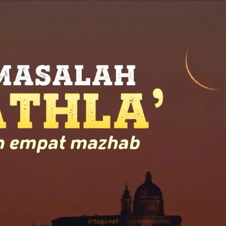
AKAT UANG?
UANG HARAM BISA MENJADI HALAL JIKA SEBAB K
’I
BAHASA CINTA KARENA ALLAH
HUKUM MEMBAYAR ZAKA
DA KERABAT SENDIRI