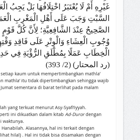
غَيْرِهِ أَمْ لَا يُعْتَبَرُ اخْتِلَافُهَا بَلْ يَجِبُ ا
السَّبْتِ وَجَبَ عَلَى أَهْلِ الْمَغْرِبِ الْعَمَلُ 
الصَّحِيحُ عِنْدَ الشَّافِعِيَّةِ؛ لِأَنَّ كُلَّ قَوْم
وُجُوبِ الْعِشَاءِ وَالْوِتْرِ عَلَى فَاقِدِ وَقْتِهِمَا 
الْخِطَابِ عَمَلًا بِمُطْلَقِ الرُّؤْيَةِ فِي
(رد المحتار) (2/ 393)
n setiap kaum untuk mempertimbangkan mathla’
 mathla’ itu tidak dipertimbangkan sehingga wajib
m Jumat sementara di barat terlihat pada malam
lah yang terkuat menurut Asy-Syafi’iyyah.
erti ini dikuatkan dalam kitab
Ad-Duror
dengan
ui waktunya.
Hanabilah. Alasannya, hal ini terkait dengan
hat hilal) . Hal ini tidak bisa disamakan dengan