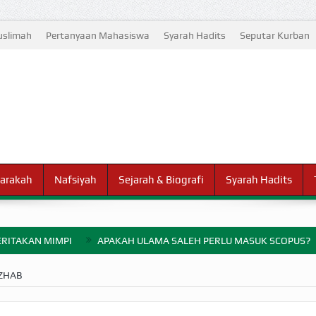
slimah
Pertanyaan Mahasiswa
Syarah Hadits
Seputar Kurban
arakah
Nafsiyah
Sejarah & Biografi
Syarah Hadits
RITAKAN MIMPI
APAKAH ULAMA SALEH PERLU MASUK SCOPUS?
ELANG PERANG BADAR
ZHAB
AYARAN ZAKAT SEBELUM TIBA SAAT WAJIB?
HAKIKAT NIKMAT D