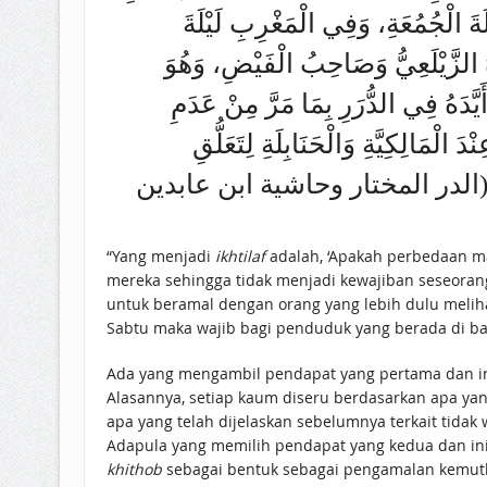
لَةَ الْجُمُعَةِ، وَفِي الْمَغْرِبِ لَيْلَةَ
 الزَّيْلَعِيُّ وَصَاحِبُ الْفَيْضِ، وَهُوَ
َّدَهُ فِي الدُّرَرِ بِمَا مَرَّ مِنْ عَدَمِ
الْمَالِكِيَّةِ وَالْحَنَابِلَةِ لِتَعَلُّقِ
لَوَاتِ، (الدر المختار وحاشية ابن عابدين
“Yang menjadi
ikhtilaf
adalah, ‘Apakah perbedaan m
mereka sehingga tidak menjadi kewajiban seseorang
untuk beramal dengan orang yang lebih dulu melihat
Sabtu maka wajib bagi penduduk yang berada di ba
Ada yang mengambil pendapat yang pertama dan ini 
Alasannya, setiap kaum diseru berdasarkan apa yan
apa yang telah dijelaskan sebelumnya terkait tidak 
Adapula yang memilih pendapat yang kedua dan in
khithob
sebagai bentuk sebagai pengamalan kemutl