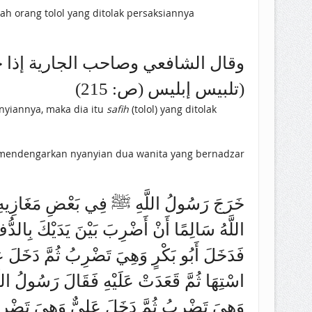
 orang tolol yang ditolak persaksiannya
وقال الشافعي وصاحب الجارية إذا جمع
(تلبيس إبليس (ص: 215)
nyiannya, maka dia itu
safih
(tolol) yang ditolak
خَرَجَ رَسُولُ اللَّهِ ﷺ فِي بَعْضِ مَغَازِيهِ فَل
اللَّهُ سَالِمًا أَنْ أَضْرِبَ بَيْنَ يَدَيْكَ بِالدّ
فَدَخَلَ أَبُو بَكْرٍ وَهِيَ تَضْرِبُ ثُمَّ دَخَلَ 
اسْتِهَا ثُمَّ قَعَدَتْ عَلَيْهِ فَقَالَ رَسُولُ ال
وَهِيَ تَضْرِبُ ثُمَّ دَخَلَ عَلِيٌّ وَهِيَ تَضْر