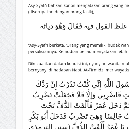
Asy-Syafi’i bahkan konon mengatakan orang yang m
(diserupakan dengan orang fasik),
لقول فيه فَقَالَ وَهُوَ دياثة
“Asy-Syafi’i berkata, ‘Orang yang memiliki budak 
persaksiannya. Kemudian beliau menyatakan lebih ke
Dikecualikan dalam kondisi ini, nyanyian wanita mubah didengarkan jika am
bernyanyi di hadapan Nabi. At-Tirmidzi meriwayatk
َ اللَّهِ إِنِّي كُنْتُ نَذَرْتُ إِنْ رَدَّكَ
ْتِ فَاضْرِبِي وَإِلَّا فَلَا فَجَعَلَتْ تَضْرِبُ
مَّ دَخَلَ عُمَرُ فَأَلْقَتْ الدُّفَّ تَحْتَ
ْتُ جَالِسًا وَهِيَ تَضْرِبُ فَدَخَلَ أَبُو بَكْرٍ
أَنْتَ يَا عُمَرُ أَلْقَتْ الدُّفَّ (سنن الترمذى