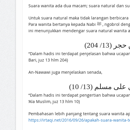
Suara wanita ada dua macam; suara natural dan su
Untuk suara natural maka tidak larangan berbicara
Para wanita bertanya kepada Nabi ﷺ , ngobrol dengan belau, berkonsultasi, mengucapkan salam, bahkan mendebat. Semuanya dilakukan tanpa ada pengingkaran dan
ini menunjukkan mendengar suara natural wanita a
ر (13/ 204
“Dalam hadis ini terdapat penjelasan bahwa ucapa
Bari, juz 13 hlm 204)
An-Nawawi juga menjelaskan senada,
ووي على مسلم (13/ 10
“Dalam hadis ini terdapat pengertian bahwa ucapa
‘Ala Muslim, juz 13 hlm 10)
Pembahasan lebih panjang tentang suara wanita apa
https://irtaqi.net/2016/09/26/apakah-suara-wanita-