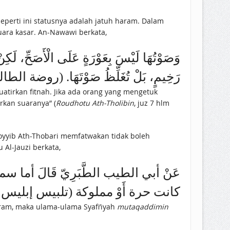
perti ini statusnya adalah jatuh haram. Dalam
uara kasar. An-Nawawi berkata,
وَصَوْتُهَا لَيْسَ بِعَوْرَةٍ عَلَى الْأَصَحِّ، لَكِنْ 
رَخِيمٍ، بَلْ تُغَلِّظُ صَوْتَهَا. (روضة الط)
atirkan fitnah. Jika ada orang yang mengetuk
rkan suaranya” (
Roudhotu Ath-Tholibin
, juz 7 hlm
oyyib Ath-Thobari memfatwakan tidak boleh
l-Jauzi berkata,
عَنْ أبي الطيب الطَّبَرِيّ قَالَ أم
كانت حرة أَوْ مملوكة (تلبيس إبليس (ص)
ram, maka ulama-ulama Syafi’iyah
mutaqaddimin