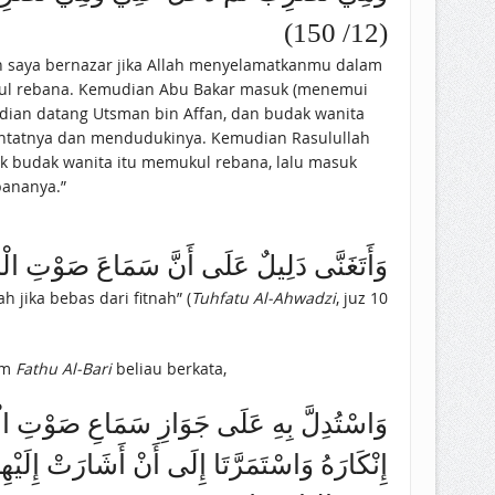
(12/ 150)
kul rebana. Kemudian Abu Bakar masuk (menemui
udian datang Utsman bin Affan, dan budak wanita
antatnya dan mendudukinya. Kemudian Rasulullah
uk budak wanita itu memukul rebana, lalu masuk
bananya.”
وَأَتَغَنَّى دَلِيلٌ عَلَى أَنَّ سَمَاعَ صَوْتِ الْمَر)
jika bebas dari fitnah” (
Tuhfatu Al-Ahwadzi
, juz 10
am
Fathu Al-Bari
beliau berkata,
وَاسْتُدِلَّ بِهِ عَلَى جَوَازِ سَمَاعِ صَوْتِ الْجَار
إِنْكَارَهُ وَاسْتَمَرَّتَا إِلَى أَنْ أَشَارَتْ إِلَيْهِ