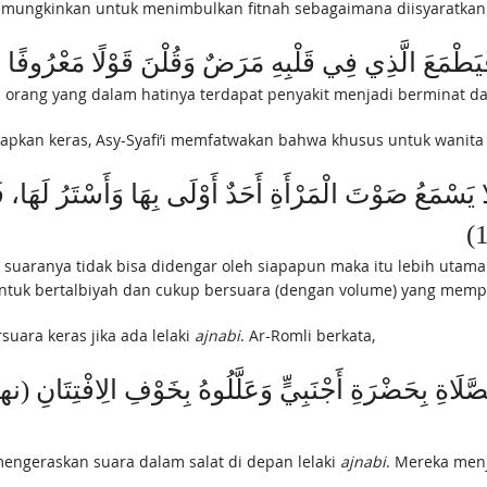
ungkinkan untuk menimbulkan fitnah sebagaimana diisyaratkan A
 orang yang dalam hatinya terdapat penyakit menjadi berminat da
apkan keras, Asy-Syafi’i memfatwakan bahwa khusus untuk wanita di
سْمَعُ صَوْتَ الْمَرْأَةِ أَحَدٌ أَوْلَى بِهَا وَأَسْتَرُ لَهَا، فَلَا ت
a suaranya tidak bisa didengar oleh siapapun maka itu lebih utam
tuk bertalbiyah dan cukup bersuara (dengan volume) yang memper
uara keras jika ada lelaki
ajnabi
. Ar-Romli berkata,
ngeraskan suara dalam salat di depan lelaki
ajnabi
. Mereka menj