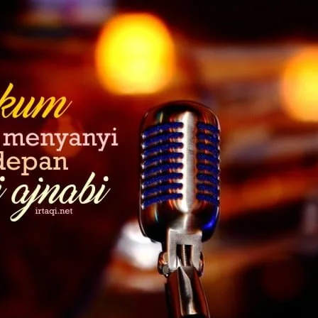
AKAT UANG?
UANG HARAM BISA MENJADI HALAL JIKA SEBAB K
’I
BAHASA CINTA KARENA ALLAH
HUKUM MEMBAYAR ZAKA
DA KERABAT SENDIRI