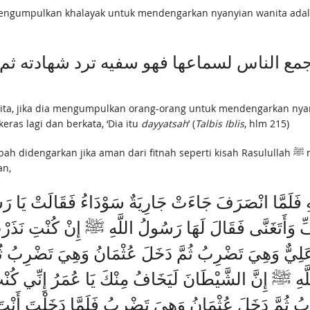
engumpulkan khalayak untuk mendengarkan nyanyian wanita adalah
 الناس لسماعها فهو سفيه ترد شهادته ثم غلظ ا
wanita, jika dia mengumpulkan orang-orang untuk mendengarkan nya
ras lagi dan berkata, ‘Dia itu
dayyatsah
’ (
Talbis Iblis
, hlm 215)
an dari fitnah seperti kisah Rasulullah ﷺ mendengarkan nyanyian dua wanita yang bernadzar
an,
َمَّا انْصَرَفَ جَاءَتْ جَارِيَةٌ سَوْدَاءُ فَقَالَتْ يَا رَسُول
ُفِّ وَأَتَغَنَّى فَقَالَ لَهَا رَسُولُ اللَّهِ ﷺ إِنْ كُنْتِ نَذَر
عَلِيٌّ وَهِيَ تَضْرِبُ ثُمَّ دَخَلَ عُثْمَانُ وَهِيَ تَضْرِبُ ثُ
لَّهِ ﷺ إِنَّ الشَّيْطَانَ لَيَخَافُ مِنْكَ يَا عُمَرُ إِنِّي كُن
ِبُ ثُمَّ دَخَلَ عُثْمَانُ وَهِيَ تَضْرِبُ فَلَمَّا دَخَلْتَ 