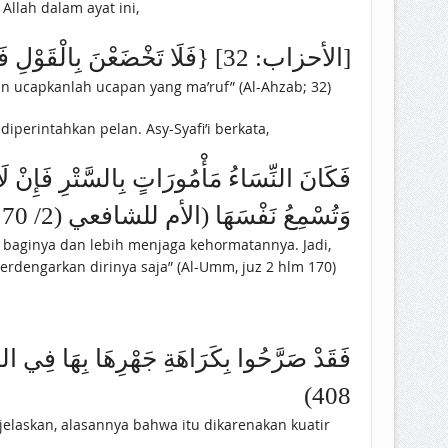
llah dalam ayat ini,
{ فَلَا تَخْضَعْنَ بِالْقَوْلِ فَيَطْمَعَ الَّذِي فِي قَلْبِهِ مَرَضٌ وَقُلْنَ قَوْلًا مَعْرُوفًا} [الأحزاب: 32]
n ucapkanlah ucapan yang ma’ruf” (Al-Ahzab; 32)
perintahkan pelan. Asy-Syafi’i berkata,
فَكَانَ النِّسَاءُ مَأْمُورَاتٍ بِالسَّتْرِ فَإِنْ لَا يَ
وَتُسْمِعُ نَفْسَهَا (الأم للشافعي (2/ 170)
a baginya dan lebih menjaga kehormatannya. Jadi,
dengarkan dirinya saja” (Al-Umm, juz 2 hlm 170)
408)
elaskan, alasannya bahwa itu dikarenakan kuatir