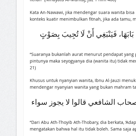
Kata An-Nawawi, jika mendengar suara wanita bisa
konteks kuatir menimbulkan fitnah, jika ada tamu, 
َ بَابَهَا، فَيَنْبَغِي أَنْ لَا تُجِيبَ بِصَوْتٍ
“Suaranya bukanlah aurat menurut pendapat yang pa
pintunya maka seyogyanya dia (wanita itu) tidak 
21)
Khusus untuk nyanyian wanita, Ibnu Al-Jauzi menuk
mendengar nyanyian wanita yang bukan mahram tan
ن أصحاب الشافعي قالوا لا يجوز سواء
“Dari Abu Ath-Thoyib Ath-Thobary, dia berkata, ‘
mengatakan bahwa hal itu tidak boleh. Sama saja a