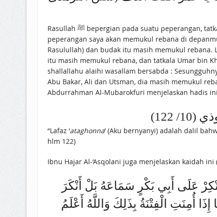
Rasullah ﷺ bepergian pada suatu peperangan, tatkala pulang datang seorang budak hitam berkata : Wahai Rasulullah saya bernazar jika Allah menyelamatkanmu dalam
peperangan saya akan memukul rebana di depanmu
Rasulullah) dan budak itu masih memukul rebana. L
itu masih memukul rebana, dan tatkala Umar bin 
shallallahu alaihi wasallam bersabda : Sesungguhn
Abu Bakar, Ali dan Utsman, dia masih memukul reba
Abdurrahman Al-Mubarokfuri menjelaskan hadis ini
(10/ 122
“Lafaz ‘
ataghonna
’ (Aku bernyanyi) adalah dalil ba
hlm 122)
Ibnu Hajar Al-‘Asqolani juga menjelaskan kaidah in
نْكِرْ عَلَى أَبِي بَكْرٍ سَمَاعَهُ بَلْ أَنْكَرَ
ذَا أُمِنَتِ الْفِتْنَةُ بِذَلِكَ وَاللَّهُ أَعْلَمُ