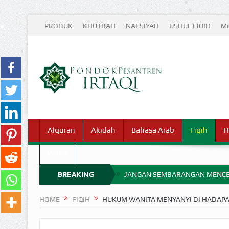
PRODUK
KHUTBAH
NAFSIYAH
USHUL FIQIH
Mu
Alquran
Akidah
Bahasa Arab
Fiqih
H
Waris
BREAKING
JANGAN SEMBARANGAN MENCE
MIMPI YANG DIABAIKAN MENJ
NEWS
HOME
FIQIH
HUKUM WANITA MENYANYI DI HADAPAN
APA HUKUM MEMPERCEPAT PEMB