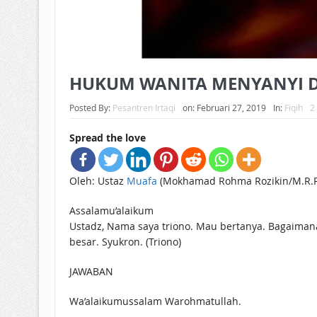
HUKUM WANITA MENYANYI D
Posted By:
Pesantren Irtaqi
on:
Februari 27, 2019
In:
Fiqih
2
Spread the love
Oleh: Ustaz
Muafa
(Mokhamad Rohma Rozikin/M.R.R
Assalamu’alaikum
Ustadz, Nama saya triono. Mau bertanya. Bagaimana
besar. Syukron. (Triono)
JAWABAN
Wa’alaikumussalam Warohmatullah.