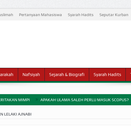
slimah
Pertanyaan Mahasiswa
Syarah Hadits
Seputar Kurban
arakah
Nafsiyah
Sejarah & Biografi
Syarah Hadits
RITAKAN MIMPI
APAKAH ULAMA SALEH PERLU MASUK SCOPUS?
ELANG PERANG BADAR
 LELAKI AJNABI
AYARAN ZAKAT SEBELUM TIBA SAAT WAJIB?
HAKIKAT NIKMAT D