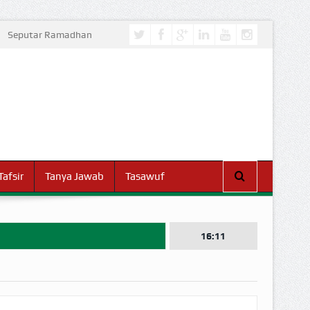
Seputar Ramadhan
Tafsir
Tanya Jawab
Tasawuf
16:11
I DUNIA!