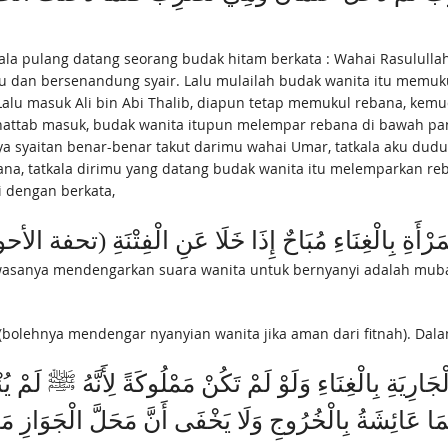
 dan bersenandung syair. Lalu mulailah budak wanita itu memu
alu masuk Ali bin Abi Thalib, diapun tetap memukul rebana, kem
Khattab masuk, budak wanita itupun melempar rebana di bawah p
ya syaitan benar-benar takut darimu wahai Umar, tatkala aku dud
na, tatkala dirimu yang datang budak wanita itu melemparkan re
 dengan berkata,
ْأَةِ بِالْغِنَاءِ مُبَاحٌ إِذَا خَلَا عَنِ الْفِتْنَةِ (تحفة الأحوذي 
hwasanya mendengarkan suara wanita untuk bernyanyi adalah mubah 
i (bolehnya mendengar nyanyian wanita jika aman dari fitnah). Dal
ِيَةِ بِالْغِنَاءِ وَلَوْ لَمْ تَكُنْ مَمْلُوكَةً لِأَنَّهُ ﷺ لَمْ يُ
مَا عَائِشَةُ بِالْخُرُوجِ وَلَا يَخْفَى أَنَّ مَحَلَّ الْجَوَازِ مَا إِ