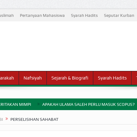
slimah
Pertanyaan Mahasiswa
Syarah Hadits
Seputar Kurban
arakah
Nafsiyah
Sejarah & Biografi
Syarah Hadits
RITAKAN MIMPI
APAKAH ULAMA SALEH PERLU MASUK SCOPUS?
ELANG PERANG BADAR
BI
PERSELISIHAN SAHABAT
AYARAN ZAKAT SEBELUM TIBA SAAT WAJIB?
HAKIKAT NIKMAT D