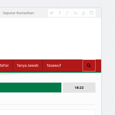
Seputar Ramadhan
Tafsir
Tanya Jawab
Tasawuf
18:22
I DUNIA!