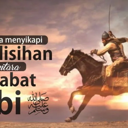
AKAT UANG?
UANG HARAM BISA MENJADI HALAL JIKA SEBAB K
’I
BAHASA CINTA KARENA ALLAH
HUKUM MEMBAYAR ZAKA
DA KERABAT SENDIRI