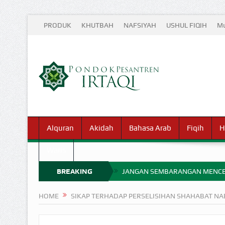
PRODUK
KHUTBAH
NAFSIYAH
USHUL FIQIH
Mu
Alquran
Akidah
Bahasa Arab
Fiqih
H
Waris
BREAKING
JANGAN SEMBARANGAN MENCE
MIMPI YANG DIABAIKAN MENJ
NEWS
HOME
SIKAP TERHADAP PERSELISIHAN SHAHABAT NA
APA HUKUM MEMPERCEPAT PEMB