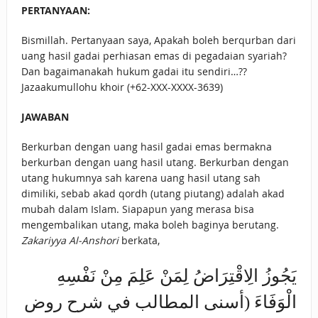
PERTANYAAN:
Bismillah. Pertanyaan saya, Apakah boleh berqurban dari
uang hasil gadai perhiasan emas di pegadaian syariah?
Dan bagaimanakah hukum gadai itu sendiri…??
Jazaakumullohu khoir (+62-XXX-XXXX-3639)
JAWABAN
Berkurban dengan uang hasil gadai emas bermakna
berkurban dengan uang hasil utang. Berkurban dengan
utang hukumnya sah karena uang hasil utang sah
dimiliki, sebab akad qordh (utang piutang) adalah akad
mubah dalam Islam. Siapapun yang merasa bisa
mengembalikan utang, maka boleh baginya berutang.
Zakariyya Al-Anshori
berkata,
يَجُوزُ الِاقْتِرَاضُ لِمَنْ عَلِمَ مِنْ نَفْسِهِ
الْوَفَاءَ (أسنى المطالب في شرح روض