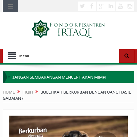
Menu
JANGAN SEMBARANGAN MENCERITAKAN MIMPI
APAKAH ULAMA SALEH PERLU MASUK SCOPUS?
HOME
FIQIH
BOLEHKAH BERKURBAN DENGAN UANG HASIL
GADAIAN?
MIMPI YANG DIABAIKAN MENJELANG PERANG BADAR
APA HUKUM MEMPERCEPAT PEMBAYARAN ZAKAT
SEBELUM TIBA SAAT WAJIB?
HAKIKAT NIKMAT DI DUNIA!