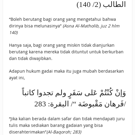
الطالب (2/ 140)
“Boleh berutang bagi orang yang mengetahui bahwa
dirinya bisa melunasinya”
(Asna Al-Matholib, juz 2 hlm
140)
Hanya saja, bagi orang yang miskin tidak dianjurkan
berutang karena mereka tidak dituntut untuk berkurban
dan tidak diwajibkan.
Adapun hukum gadai maka itu juga mubah berdasarkan
ayat ini,
وَإنْ كُنْتُمْ عَلى سَفَرٍ ولم تجدوا كاتباً
فَرهان مَقْبوضَة “/ البقرة: 283/
“Jika kalian berada dalam safar dan tidak mendapati juru
tulis maka sediakan barang gadaian yang bisa
diserahterimakan”
(Al-Baqoroh; 283)