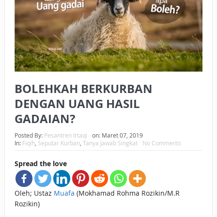
BAGAIMANA CARA MEMBAYAR ZAKAT UANG?
UANG HARAM BISA MENJADI HALAL JIKA SEBAB
KEPEMILIKANNYA BERUBAH
ISTIDLAL BATIL VS ISTIDLAL SYAR’I
BOLEHKAH BERKURBAN
BAHASA CINTA KARENA ALLAH
DENGAN UANG HASIL
HUKUM MEMBAYAR ZAKAT DENGAN CARA MENGANGSUR
GADAIAN?
HUKUM MEMBAYAR ZAKAT KEPADA KERABAT SENDIRI
Posted By:
Pesantren Irtaqi
on:
Maret 07, 2019
In:
Fiqih
,
Seputar Kurban
,
Tanya Jawab Singkat
No Comments
Spread the love
Oleh; Ustaz
Muafa
(Mokhamad Rohma Rozikin/M.R
Rozikin)