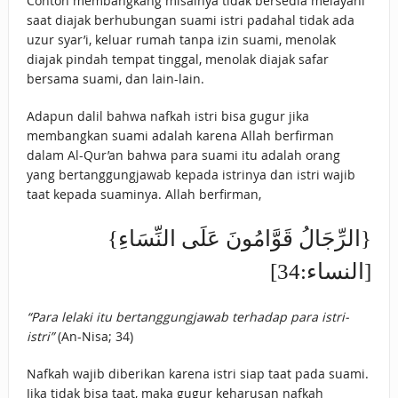
Contoh membangkang misalnya tidak bersedia melayani
saat diajak berhubungan suami istri padahal tidak ada
uzur syar’i, keluar rumah tanpa izin suami, menolak
diajak pindah tempat tinggal, menolak diajak safar
bersama suami, dan lain-lain.
Adapun dalil bahwa nafkah istri bisa gugur jika
membangkan suami adalah karena Allah berfirman
dalam Al-Qur’an bahwa para suami itu adalah orang
yang bertanggungjawab kepada istrinya dan istri wajib
taat kepada suaminya. Allah berfirman,
{الرِّجَالُ قَوَّامُونَ عَلَى النِّسَاءِ}
[النساء:34]
“Para lelaki itu bertanggungjawab terhadap para istri-
istri”
(An-Nisa; 34)
Nafkah wajib diberikan karena istri siap taat pada suami.
Jika tidak bisa taat, maka gugur keharusan nafkah