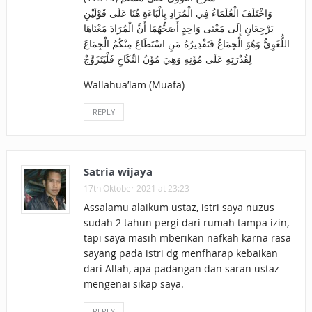
وَاخْتَلَفَ الْعُلَمَاءُ فِي الْمُرَادِ بِالْبَاءَةِ هُنَا عَلَى قَوْلَيْنِ
يَرْجِعَانِ إِلَى مَعْنَى وَاحِدٍ أَصَحُّهُمَا أَنَّ الْمُرَادَ مَعْنَاهَا
اللُّغَوِيُّ وَهُوَ الْجِمَاعُ فَتَقْدِيرُهُ مَنِ اسْتَطَاعَ مِنْكُمُ الْجِمَاعَ
لِقُدْرَتِهِ عَلَى مُؤَنِهِ وَهِيَ مُؤَنُ النِّكَاحِ فَلْيَتَزَوَّجْ
Wallahua’lam (Muafa)
REPLY
Satria wijaya
17th Oktober 2021 at 23:23
Assalamu alaikum ustaz, istri saya nuzus
sudah 2 tahun pergi dari rumah tampa izin,
tapi saya masih mberikan nafkah karna rasa
sayang pada istri dg menfharap kebaikan
dari Allah, apa padangan dan saran ustaz
mengenai sikap saya.
REPLY