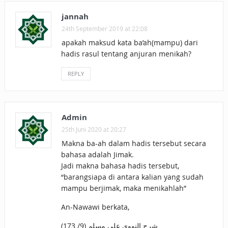
jannah
24th September 2019 at 22:08
apakah maksud kata ba’ah(mampu) dari
hadis rasul tentang anjuran menikah?
REPLY
Admin
25th Juni 2020 at 20:27
Makna ba-ah dalam hadis tersebut secara
bahasa adalah Jimak.
Jadi makna bahasa hadis tersebut,
“barangsiapa di antara kalian yang sudah
mampu berjimak, maka menikahlah”
An-Nawawi berkata,
شرح النووي على مسلم (9/ 173)