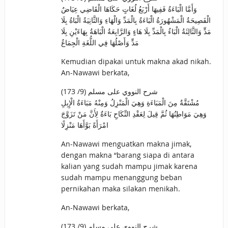
وَأَمَّا الْبَاءَةُ فَفِيهَا أَرْبَعُ لُغَاتٍ حَكَاهَا الْقَاضِي عِيَاضٌ
الْفَصِيحَةُ الْمَشْهُورَةُ الْبَاءَةُ بِالْمَدِّ وَالْهَاءِ وَالثَّانِيَةُ الْبَاةُ بِلَا
مَدٍّ وَالثَّالِثَةُ الْبَاءُ بِالْمَدِّ بِلَا هَاءٍ وَالرَّابِعَةُ الْبَاهَةُ بِهَاءَيْنِ بِلَا
مَدٍّ وَأَصْلُهَا فِي اللُّغَةِ الْجِمَاعُ
Kemudian dipakai untuk makna akad nikah.
An-Nawawi berkata,
شرح النووي على مسلم (9/ 173)
مُشْتَقَّةٌ مِنَ الْمَبَاءَةِ وَهِيَ الْمَنْزِلُ وَمِنْهُ مَبَاءَةُ الْإِبِلِ
وَهِيَ مَوَاطِنُهَا ثُمَّ قِيلَ لِعَقْدِ النِّكَاحِ بَاءَةٌ لِأَنَّ مَنْ تَزَوَّجَ
امْرَأَةً بَوَّأَهَا مَنْزِلًا
An-Nawawi menguatkan makna jimak,
dengan makna “barang siapa di antara
kalian yang sudah mampu jimak karena
sudah mampu menanggung beban
pernikahan maka silakan menikah.
An-Nawawi berkata,
شرح النووي على مسلم (9/ 173)