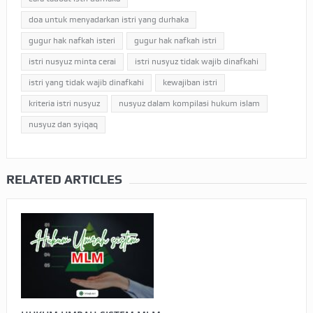
doa untuk menyadarkan istri yang durhaka
gugur hak nafkah isteri
gugur hak nafkah istri
istri nusyuz minta cerai
istri nusyuz tidak wajib dinafkahi
istri yang tidak wajib dinafkahi
kewajiban istri
kriteria istri nusyuz
nusyuz dalam kompilasi hukum islam
nusyuz dan syiqaq
RELATED ARTICLES