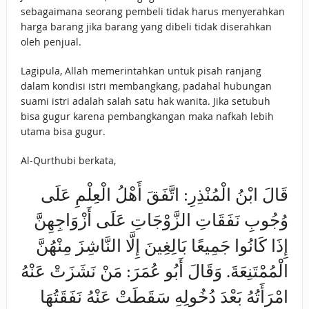
sebagaimana seorang pembeli tidak harus menyerahkan
harga barang jika barang yang dibeli tidak diserahkan
oleh penjual.
Lagipula, Allah memerintahkan untuk pisah ranjang
dalam kondisi istri membangkang, padahal hubungan
suami istri adalah salah satu hak wanita. Jika setubuh
bisa gugur karena pembangkangan maka nafkah lebih
utama bisa gugur.
Al-Qurthubi berkata,
قَالَ ابْنُ الْمُنْذِرِ: اتَّفَقَ أَهْلُ الْعِلْمِ عَلَى
وُجُوبِ نَفَقَاتِ الزَّوْجَاتِ عَلَى أَزْوَاجِهِنَّ
إِذَا كَانُوا جَمِيعًا بَالِغِينَ إِلَّا النَّاشِزَ مِنْهُنَّ
الْمُمْتَنِعَةَ. وَقَالَ أَبُو عُمَرَ: مَنْ نَشَزَتْ عَنْهُ
امْرَأَتُهُ بَعْدَ دُخُولِهِ سَقَطَتْ عَنْهُ نَفَقَتُهَا