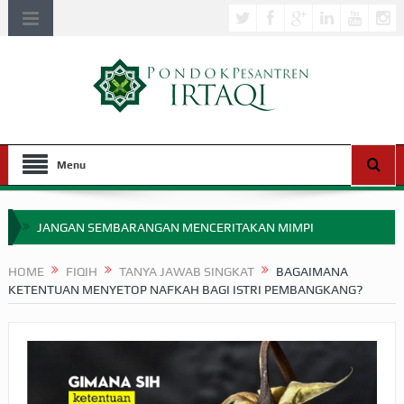
Menu
JANGAN SEMBARANGAN MENCERITAKAN MIMPI
APAKAH ULAMA SALEH PERLU MASUK SCOPUS?
HOME
FIQIH
TANYA JAWAB SINGKAT
BAGAIMANA
KETENTUAN MENYETOP NAFKAH BAGI ISTRI PEMBANGKANG?
MIMPI YANG DIABAIKAN MENJELANG PERANG BADAR
APA HUKUM MEMPERCEPAT PEMBAYARAN ZAKAT
SEBELUM TIBA SAAT WAJIB?
HAKIKAT NIKMAT DI DUNIA!