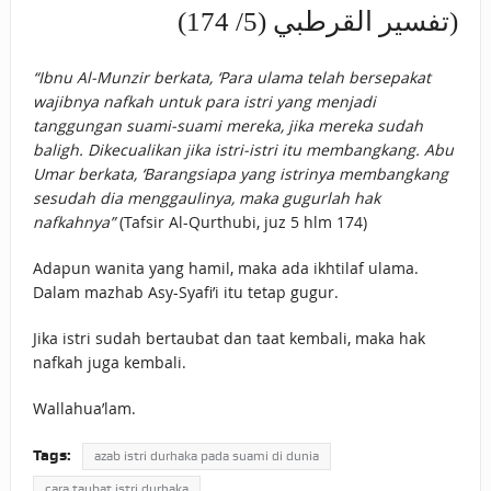
(تفسير القرطبي (5/ 174)
“Ibnu Al-Munzir berkata, ‘Para ulama telah bersepakat
wajibnya nafkah untuk para istri yang menjadi
tanggungan suami-suami mereka, jika mereka sudah
baligh. Dikecualikan jika istri-istri itu membangkang. Abu
Umar berkata, ‘Barangsiapa yang istrinya membangkang
sesudah dia menggaulinya, maka gugurlah hak
nafkahnya”
(Tafsir Al-Qurthubi, juz 5 hlm 174)
Adapun wanita yang hamil, maka ada ikhtilaf ulama.
Dalam mazhab Asy-Syafi’i itu tetap gugur.
Jika istri sudah bertaubat dan taat kembali, maka hak
nafkah juga kembali.
Wallahua’lam.
Tags:
azab istri durhaka pada suami di dunia
cara taubat istri durhaka