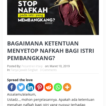
BAGAIMANA CARA MEMBAYAR ZAKAT UANG?
UANG HARAM BISA MENJADI HALAL JIKA SEBAB
KEPEMILIKANNYA BERUBAH
ISTIDLAL BATIL VS ISTIDLAL SYAR’I
BAGAIMANA KETENTUAN
BAHASA CINTA KARENA ALLAH
MENYETOP NAFKAH BAGI ISTRI
HUKUM MEMBAYAR ZAKAT DENGAN CARA MENGANGSUR
PEMBANGKANG?
HUKUM MEMBAYAR ZAKAT KEPADA KERABAT SENDIRI
Posted By:
Pesantren Irtaqi
on:
Maret 10, 2019
In:
Tanya Jawab Singkat
3 Comments
Spread the love
‬Assalamu’alaikum,
Ustadz.., mohon penjelasannya. Apakah ada ketentuan
menahan nafkah bagi istri yang nusyuz terhadap