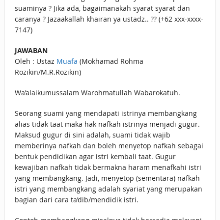
suaminya ? Jika ada, bagaimanakah syarat syarat dan
caranya ? Jazaakallah khairan ya ustadz.. ?? (‪+62 xxx-xxxx-
7147)‬‬‬‬‬‬‬‬‬‬‬‬‬‬‬‬‬‬‬‬‬‬‬‬‬‬‬‬‬‬‬‬‬‬‬‬‬‬‬
JAWABAN
Oleh : Ustaz
Muafa
(Mokhamad Rohma
Rozikin/M.R.Rozikin)
Wa’alaikumussalam Warohmatullah Wabarokatuh.
Seorang suami yang mendapati istrinya membangkang
alias tidak taat maka hak nafkah istrinya menjadi gugur.
Maksud gugur di sini adalah, suami tidak wajib
memberinya nafkah dan boleh menyetop nafkah sebagai
bentuk pendidikan agar istri kembali taat. Gugur
kewajiban nafkah tidak bermakna haram menafkahi istri
yang membangkang. Jadi, menyetop (sementara) nafkah
istri yang membangkang adalah syariat yang merupakan
bagian dari cara ta’dib/mendidik istri.