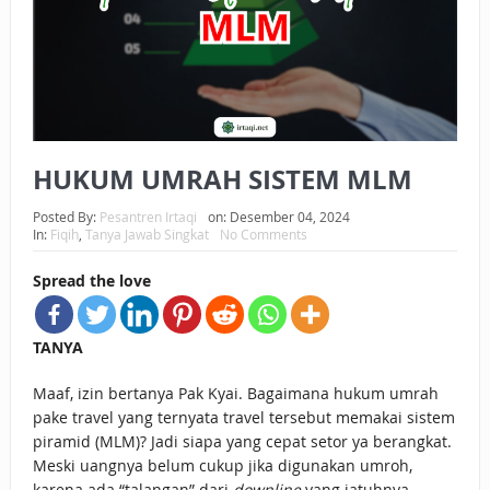
BAGAIMANA CARA MEMBAYAR ZAKAT UANG?
UANG HARAM BISA MENJADI HALAL JIKA SEBAB
KEPEMILIKANNYA BERUBAH
ISTIDLAL BATIL VS ISTIDLAL SYAR’I
HUKUM UMRAH SISTEM MLM
BAHASA CINTA KARENA ALLAH
Posted By:
Pesantren Irtaqi
on:
Desember 04, 2024
In:
Fiqih
,
Tanya Jawab Singkat
No Comments
HUKUM MEMBAYAR ZAKAT DENGAN CARA MENGANGSUR
Spread the love
HUKUM MEMBAYAR ZAKAT KEPADA KERABAT SENDIRI
TANYA
Maaf, izin bertanya Pak Kyai. Bagaimana hukum umrah
pake travel yang ternyata travel tersebut memakai sistem
piramid (MLM)? Jadi siapa yang cepat setor ya berangkat.
Meski uangnya belum cukup jika digunakan umroh,
karena ada “talangan” dari
downline
yang jatuhnya