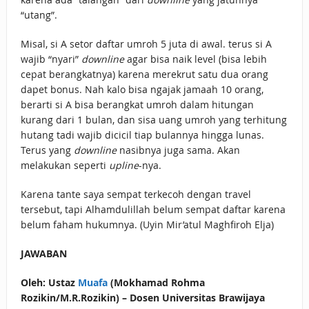
“utang”.
Misal, si A setor daftar umroh 5 juta di awal. terus si A
wajib “nyari”
downline
agar bisa naik level (bisa lebih
cepat berangkatnya) karena merekrut satu dua orang
dapet bonus. Nah kalo bisa ngajak jamaah 10 orang,
berarti si A bisa berangkat umroh dalam hitungan
kurang dari 1 bulan, dan sisa uang umroh yang terhitung
hutang tadi wajib dicicil tiap bulannya hingga lunas.
Terus yang
downline
nasibnya juga sama. Akan
melakukan seperti
upline
-nya.
Karena tante saya sempat terkecoh dengan travel
tersebut, tapi Alhamdulillah belum sempat daftar karena
belum faham hukumnya. (Uyin Mir’atul Maghfiroh Elja)
JAWABAN
Oleh: Ustaz
Muafa
(Mokhamad Rohma
Rozikin/M.R.Rozikin) – Dosen Universitas Brawijaya