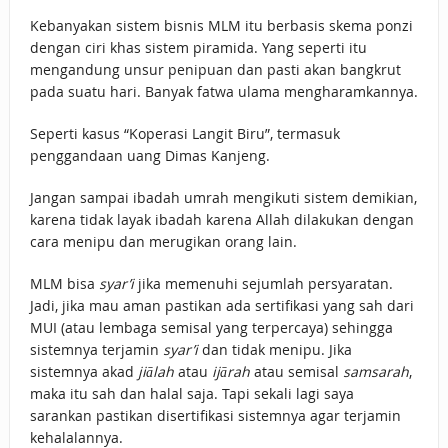
Kebanyakan sistem bisnis MLM itu berbasis skema ponzi
dengan ciri khas sistem piramida. Yang seperti itu
mengandung unsur penipuan dan pasti akan bangkrut
pada suatu hari. Banyak fatwa ulama mengharamkannya.
Seperti kasus “Koperasi Langit Biru”, termasuk
penggandaan uang Dimas Kanjeng.
Jangan sampai ibadah umrah mengikuti sistem demikian,
karena tidak layak ibadah karena Allah dilakukan dengan
cara menipu dan merugikan orang lain.
MLM bisa
syar’i
jika memenuhi sejumlah persyaratan.
Jadi, jika mau aman pastikan ada sertifikasi yang sah dari
MUI (atau lembaga semisal yang terpercaya) sehingga
sistemnya terjamin
syar’i
dan tidak menipu. Jika
sistemnya akad
jiālah
atau
ijārah
atau semisal
samsarah
,
maka itu sah dan halal saja. Tapi sekali lagi saya
sarankan pastikan disertifikasi sistemnya agar terjamin
kehalalannya.