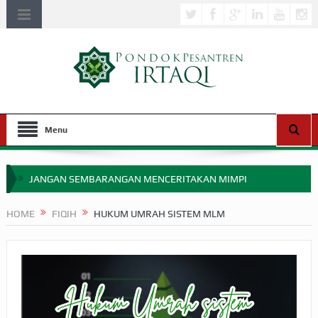
Menu
JANGAN SEMBARANGAN MENCERITAKAN MIMPI
APAKAH ULAMA SALEH PERLU MASUK SCOPUS?
HOME
FIQIH
HUKUM UMRAH SISTEM MLM
MIMPI YANG DIABAIKAN MENJELANG PERANG BADAR
APA HUKUM MEMPERCEPAT PEMBAYARAN ZAKAT
SEBELUM TIBA SAAT WAJIB?
HAKIKAT NIKMAT DI DUNIA!