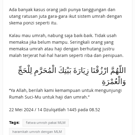
Ada banyak kasus orang jadi punya tanggungan dan
utang ratusan juta gara-gara ikut sistem umrah dengan
skema ponzi seperti itu.
Kalau mau umrah, nabung saja baik-baik. Tidak usah
memaksa jika belum mampu. Seringkali orang yang
memaksa umrah atau haji dengan berhutang justru
malah terjerat hal-hal haram seperti riba dan penipuan.
اللّهُمَّ ارْزُقْنَا زِيَارَةَ بَيْتِكَ الْمُحَرَّمِ لِلْحَجِّ
وَالْعُمْرَةِ
“Ya Allah, berilah kami kemampuan untuk mengunjungi
Rumah Suci-Mu untuk haji dan umrah.”
22 Mei 2024 / 14 Dzulqa’dah 1445 pada 08.52
Tags:
fatwa umroh pakai MLM
haramkah umroh dengan MLM