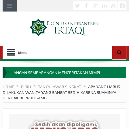
Menu
JANGAN SEMBARANGAN MENCERITAKAN MIMPI
APAKAH ULAMA SALEH PERLU MASUK SCOPUS?
HOME
FIQIH
TANYA JAWAB SINGKAT
APA YANG HARUS
DILAKUKAN WANITA YANG SANGAT SEDIH KARENA SUAMINYA
MIMPI YANG DIABAIKAN MENJELANG PERANG BADAR
HENDAK BERPOLIGAMI?
APA HUKUM MEMPERCEPAT PEMBAYARAN ZAKAT
SEBELUM TIBA SAAT WAJIB?
HAKIKAT NIKMAT DI DUNIA!