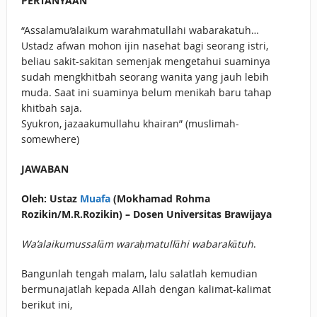
PERTANYAAN
“Assalamu’alaikum warahmatullahi wabarakatuh…
Ustadz afwan mohon ijin nasehat bagi seorang istri,
beliau sakit-sakitan semenjak mengetahui suaminya
sudah mengkhitbah seorang wanita yang jauh lebih
muda. Saat ini suaminya belum menikah baru tahap
khitbah saja.
Syukron, jazaakumullahu khairan” (muslimah-
somewhere)
JAWABAN
Oleh: Ustaz
Muafa
(Mokhamad Rohma
Rozikin/M.R.Rozikin) – Dosen Universitas Brawijaya
Wa’alaikumussalām waraḥmatullāhi wabarakātuh
.
Bangunlah tengah malam, lalu salatlah kemudian
bermunajatlah kepada Allah dengan kalimat-kalimat
berikut ini,