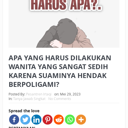
BAGAIMANA CARA MEMBAYAR ZAKAT UANG?
UANG HARAM BISA MENJADI HALAL JIKA SEBAB
KEPEMILIKANNYA BERUBAH
ISTIDLAL BATIL VS ISTIDLAL SYAR’I
BAHASA CINTA KARENA ALLAH
APA YANG HARUS DILAKUKAN
HUKUM MEMBAYAR ZAKAT DENGAN CARA MENGANGSUR
WANITA YANG SANGAT SEDIH
KARENA SUAMINYA HENDAK
HUKUM MEMBAYAR ZAKAT KEPADA KERABAT SENDIRI
BERPOLIGAMI?
Posted By:
Pesantren Irtaqi
on:
Mei 29, 2023
In:
Tanya Jawab Singkat
No Comments
Spread the love