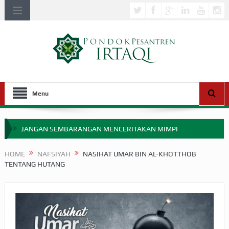
Menu
JANGAN SEMBARANGAN MENCERITAKAN MIMPI
APAKAH ULAMA SALEH PERLU MASUK SCOPUS?
HOME
NAFSIYAH
NASIHAT UMAR BIN AL-KHOTTHOB
TENTANG HUTANG
MIMPI YANG DIABAIKAN MENJELANG PERANG BADAR
APA HUKUM MEMPERCEPAT PEMBAYARAN ZAKAT
SEBELUM TIBA SAAT WAJIB?
HAKIKAT NIKMAT DI DUNIA!