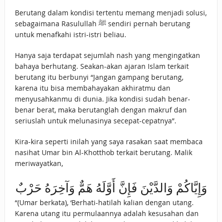
Berutang dalam kondisi tertentu memang menjadi solusi,
sebagaimana Rasulullah ﷺ sendiri pernah berutang
untuk menafkahi istri-istri beliau.
Hanya saja terdapat sejumlah nash yang mengingatkan
bahaya berhutang. Seakan-akan ajaran Islam terkait
berutang itu berbunyi “Jangan gampang berutang,
karena itu bisa membahayakan akhiratmu dan
menyusahkanmu di dunia. Jika kondisi sudah benar-
benar berat, maka berutanglah dengan makruf dan
seriuslah untuk melunasinya secepat-cepatnya”.
Kira-kira seperti inilah yang saya rasakan saat membaca
nasihat Umar bin Al-Khotthob terkait berutang. Malik
meriwayatkan,
وَإِيَّاكُمْ وَالدَّيْنَ فَإِنَّ أَوَّلَهُ هَمٌّ وَآخِرَهُ حَرْبٌ
“(Umar berkata), ‘Berhati-hatilah kalian dengan utang.
Karena utang itu permulaannya adalah kesusahan dan