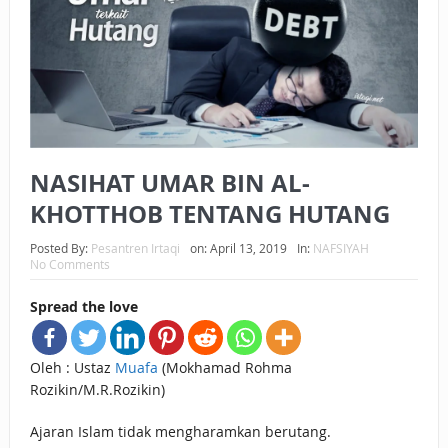
BAGAIMANA CARA MEMBAYAR ZAKAT UANG?
UANG HARAM BISA MENJADI HALAL JIKA SEBAB
KEPEMILIKANNYA BERUBAH
ISTIDLAL BATIL VS ISTIDLAL SYAR’I
NASIHAT UMAR BIN AL-
BAHASA CINTA KARENA ALLAH
KHOTTHOB TENTANG HUTANG
HUKUM MEMBAYAR ZAKAT DENGAN CARA MENGANGSUR
Posted By:
Pesantren Irtaqi
on:
April 13, 2019
In:
NAFSIYAH
HUKUM MEMBAYAR ZAKAT KEPADA KERABAT SENDIRI
No Comments
Spread the love
Oleh : Ustaz
Muafa
(Mokhamad Rohma
Rozikin/M.R.Rozikin)
Ajaran Islam tidak mengharamkan berutang.