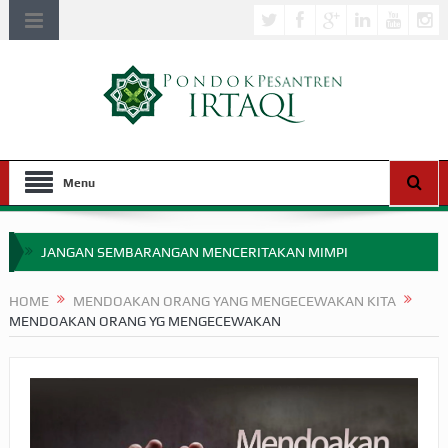
Menu
JANGAN SEMBARANGAN MENCERITAKAN MIMPI
APAKAH ULAMA SALEH PERLU MASUK SCOPUS?
HOME
MENDOAKAN ORANG YANG MENGECEWAKAN KITA
MENDOAKAN ORANG YG MENGECEWAKAN
MIMPI YANG DIABAIKAN MENJELANG PERANG BADAR
APA HUKUM MEMPERCEPAT PEMBAYARAN ZAKAT
SEBELUM TIBA SAAT WAJIB?
HAKIKAT NIKMAT DI DUNIA!