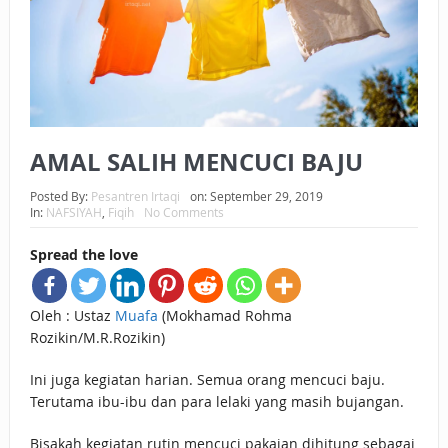
BAGAIMANA CARA MEMBAYAR ZAKAT UANG?
UANG HARAM BISA MENJADI HALAL JIKA SEBAB
KEPEMILIKANNYA BERUBAH
ISTIDLAL BATIL VS ISTIDLAL SYAR’I
AMAL SALIH MENCUCI BAJU
BAHASA CINTA KARENA ALLAH
Posted By:
Pesantren Irtaqi
on:
September 29, 2019
In:
NAFSIYAH
,
Fiqih
No Comments
HUKUM MEMBAYAR ZAKAT DENGAN CARA MENGANGSUR
Spread the love
HUKUM MEMBAYAR ZAKAT KEPADA KERABAT SENDIRI
Oleh : Ustaz
Muafa
(Mokhamad Rohma
Rozikin/M.R.Rozikin)
Ini juga kegiatan harian. Semua orang mencuci baju.
Terutama ibu-ibu dan para lelaki yang masih bujangan.
Bisakah kegiatan rutin mencuci pakaian dihitung sebagai