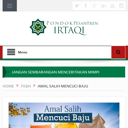
Menu
JANGAN SEMBARANGAN MENCERITAKAN MIMPI
APAKAH ULAMA SALEH PERLU MASUK SCOPUS?
HOME
FIQIH
AMAL SALIH MENCUCI BAJU
MIMPI YANG DIABAIKAN MENJELANG PERANG BADAR
APA HUKUM MEMPERCEPAT PEMBAYARAN ZAKAT
SEBELUM TIBA SAAT WAJIB?
HAKIKAT NIKMAT DI DUNIA!