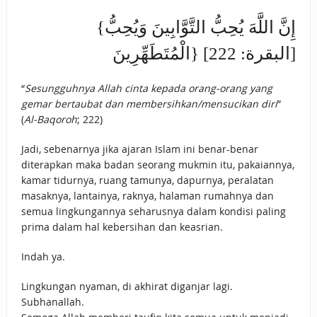
{إِنَّ اللَّهَ يُحِبُّ التَّوَّابِينَ وَيُحِبُّ
الْمُتَطَهِّرِينَ} [البقرة: 222]
“
Sesungguhnya Allah cinta kepada orang-orang yang
gemar bertaubat dan membersihkan/mensucikan diri
”
(
Al-Baqoroh
; 222)
Jadi, sebenarnya jika ajaran Islam ini benar-benar
diterapkan maka badan seorang mukmin itu, pakaiannya,
kamar tidurnya, ruang tamunya, dapurnya, peralatan
masaknya, lantainya, raknya, halaman rumahnya dan
semua lingkungannya seharusnya dalam kondisi paling
prima dalam hal kebersihan dan keasrian.
Indah ya.
Lingkungan nyaman, di akhirat diganjar lagi.
Subhanallah.