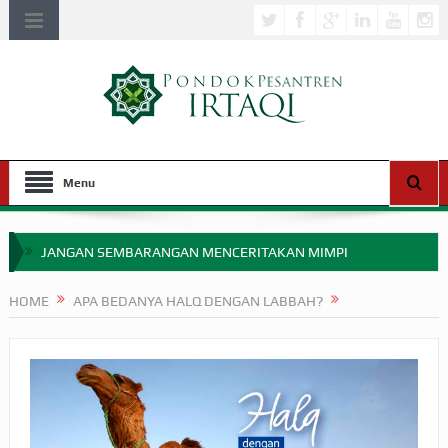
Menu
JANGAN SEMBARANGAN MENCERITAKAN MIMPI
APAKAH ULAMA SALEH PERLU MASUK SCOPUS?
HOME
APA BEDANYA HALQ DENGAN LABBAH?
MIMPI YANG DIABAIKAN MENJELANG PERANG BADAR
APA HUKUM MEMPERCEPAT PEMBAYARAN ZAKAT
SEBELUM TIBA SAAT WAJIB?
HAKIKAT NIKMAT DI DUNIA!