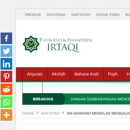
PRODUK
KHUTBAH
NAFSIYAH
USHUL FIQIH
Mu
Alquran
Akidah
Bahasa Arab
Fiqih
H
Waris
BREAKING
JANGAN SEMBARANGAN MENCE
MIMPI YANG DIABAIKAN MENJ
NEWS
HOME
NAFSIYAH
AN-NAWAWI MENOLAK MENGAJAR
APA HUKUM MEMPERCEPAT PEMB