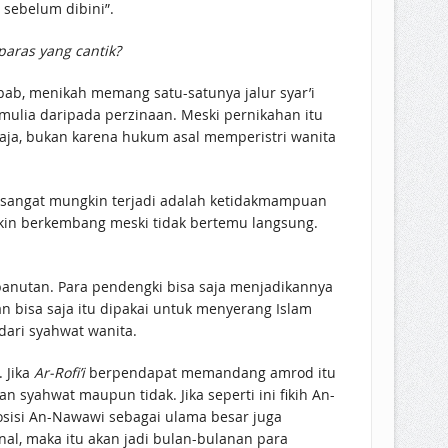
 sebelum dibini”.
paras yang cantik?
b, menikah memang satu-satunya jalur syar’i
 mulia daripada perzinaan. Meski pernikahan itu
saja, bukan karena hukum asal memperistri wanita
ng sangat mungkin terjadi adalah ketidakmampuan
akin berkembang meski tidak bertemu langsung.
.
ai panutan. Para pendengki bisa saja menjadikannya
 bisa saja itu dipakai untuk menyerang Islam
dari syahwat wanita.
 Jika
Ar-Rofi’i
berpendapat memandang amrod itu
n syahwat maupun tidak. Jika seperti ini fikih An-
Posisi An-Nawawi sebagai ulama besar juga
nal, maka itu akan jadi bulan-bulanan para