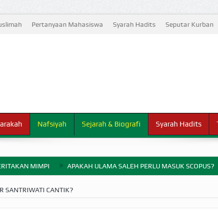
slimah
Pertanyaan Mahasiswa
Syarah Hadits
Seputar Kurban
arakah
Nafsiyah
Sejarah & Biografi
Syarah Hadits
RITAKAN MIMPI
APAKAH ULAMA SALEH PERLU MASUK SCOPUS?
ELANG PERANG BADAR
 SANTRIWATI CANTIK?
AYARAN ZAKAT SEBELUM TIBA SAAT WAJIB?
HAKIKAT NIKMAT D