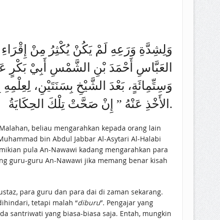
وَلِشِدَّةِ وَرَعِهِ لَمْ يَكُنْ يُكْثِرُ مِنْ إِقْرَا
العَبَّاسِ أَحْمَدَ بْنِ الشَّمْسِ أَبِيْ بَكْرٍ عَبْ
وَسِتِّمِائَةٍ، بَعْدَ الشَّيْخِ بِسَنَتَيْنِ، لِعِلْمِهِ
الأَخْذِ عَنْهُ ” إِنْ صَحَّتْ تِلْكَ الحِكَايَةُ.
. Malahan, beliau mengarahkan kepada orang lain
Muhammad bin Abdul Jabbar Al-Asytari Al-Halabi
Demikian pula An-Nawawi kadang mengarahkan para
ang guru-guru An-Nawawi jika memang benar kisah
ustaz, para guru dan para dai di zaman sekarang.
hindari, tetapi malah “
diburu
”. Pengajar yang
a santriwati yang biasa-biasa saja. Entah, mungkin