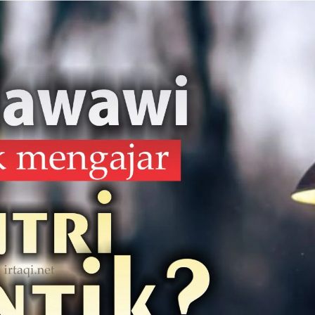
AKAT UANG?
UANG HARAM BISA MENJADI HALAL JIKA SEBAB K
’I
BAHASA CINTA KARENA ALLAH
HUKUM MEMBAYAR ZAKA
DA KERABAT SENDIRI