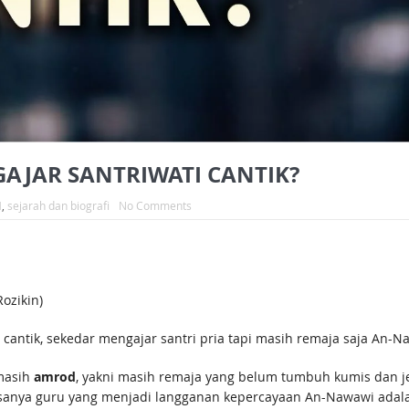
JAR SANTRIWATI CANTIK?
H
,
sejarah dan biografi
No Comments
ozikin)
 cantik, sekedar mengajar santri pria tapi masih remaja saja An-N
 masih
amrod
, yakni masih remaja yang belum tumbuh kumis dan j
Biasanya guru yang menjadi langganan kepercayaan An-Nawawi ada