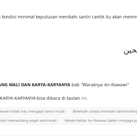
dua kondisi minimal keputusan menikahi santri cantik itu akan memi
لحين
ANG WALI DAN KARYA-KARYANYA
bab
“Waraknya An-Nawawi”
KARYA-KARYANYA
bisa dibaca di tautan
ini
.
wawi tidak mau mengajar santri muda
Bolehkah ustadz menikahi santriwatin
kah memandang wajah santriwati
Kehati-hatian An-Nawawi dalam menjaga 