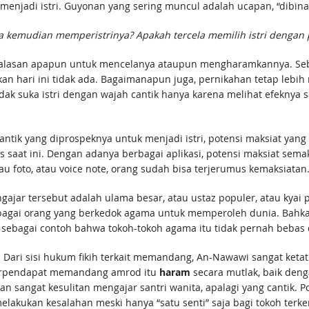
 menjadi istri. Guyonan yang sering muncul adalah ucapan, “dibina
ta kemudian memperistrinya? Apakah tercela memilih istri dengan 
 alasan apapun untuk mencelanya ataupun mengharamkannya. Seba
an hari ini tidak ada. Bagaimanapun juga, pernikahan tetap lebih
dak suka istri dengan wajah cantik hanya karena melihat efeknya 
cantik yang diprospeknya untuk menjadi istri, potensi maksiat ya
saat ini. Dengan adanya berbagai aplikasi, potensi maksiat sem
au foto, atau voice note, orang sudah bisa terjerumus kemaksiatan
 pengajar tersebut adalah ulama besar, atau ustaz populer, atau ky
bagai orang yang berkedok agama untuk memperoleh dunia. Bahkan
 sebagai contoh bahwa tokoh-tokoh agama itu tidak pernah bebas 
 Dari sisi hukum fikih terkait memandang, An-Nawawi sangat ketat.
rpendapat memandang amrod itu
haram
secara mutlak, baik denga
n sangat kesulitan mengajar santri wanita, apalagi yang cantik. 
lakukan kesalahan meski hanya “satu senti” saja bagi tokoh terke