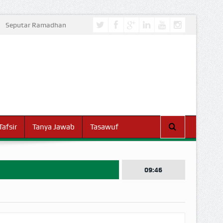
Seputar Ramadhan
Tafsir
Tanya Jawab
Tasawuf
09:46
I DUNIA!