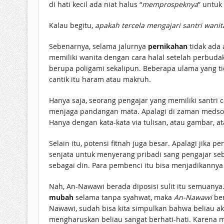
di hati kecil ada niat halus “
memprospeknya
” untuk
Kalau begitu,
apakah tercela mengajari santri wani
Sebenarnya, selama jalurnya
pernikahan
tidak ada
memiliki wanita dengan cara halal setelah perbudak
berupa poligami sekalipun. Beberapa ulama yang ti
cantik itu haram atau makruh.
Hanya saja, seorang pengajar yang memiliki santri 
menjaga pandangan mata. Apalagi di zaman medsos 
Hanya dengan kata-kata via tulisan, atau gambar, at
Selain itu, potensi fitnah juga besar. Apalagi jika
senjata untuk menyerang pribadi sang pengajar se
sebagai din. Para pembenci itu bisa menjadikannya
Nah, An-Nawawi berada diposisi sulit itu semuanya.
mubah
selama tanpa syahwat, maka
An-Nawawi
be
Nawawi, sudah bisa kita simpulkan bahwa beliau aka
mengharuskan beliau sangat berhati-hati. Karena me