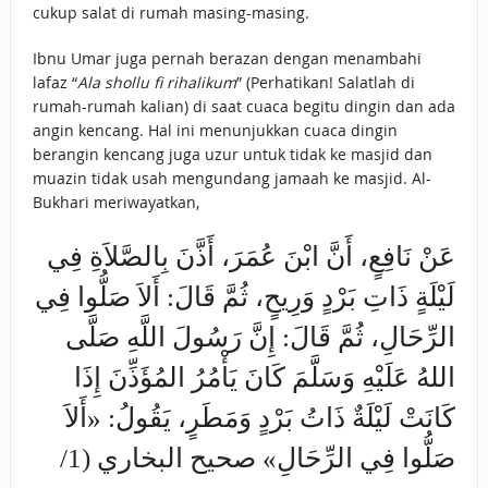
cukup salat di rumah masing-masing.
Ibnu Umar juga pernah berazan dengan menambahi
lafaz “
Ala shollu fi rihalikum
” (Perhatikan! Salatlah di
rumah-rumah kalian) di saat cuaca begitu dingin dan ada
angin kencang. Hal ini menunjukkan cuaca dingin
berangin kencang juga uzur untuk tidak ke masjid dan
muazin tidak usah mengundang jamaah ke masjid. Al-
Bukhari meriwayatkan,
عَنْ نَافِعٍ، أَنَّ ابْنَ عُمَرَ، أَذَّنَ بِالصَّلاَةِ فِي
لَيْلَةٍ ذَاتِ بَرْدٍ وَرِيحٍ، ثُمَّ قَالَ: أَلاَ صَلُّوا فِي
الرِّحَالِ، ثُمَّ قَالَ: إِنَّ رَسُولَ اللَّهِ صَلَّى
اللهُ عَلَيْهِ وَسَلَّمَ كَانَ يَأْمُرُ المُؤَذِّنَ إِذَا
كَانَتْ لَيْلَةٌ ذَاتُ بَرْدٍ وَمَطَرٍ، يَقُولُ: «أَلاَ
صَلُّوا فِي الرِّحَالِ» صحيح البخاري (1/