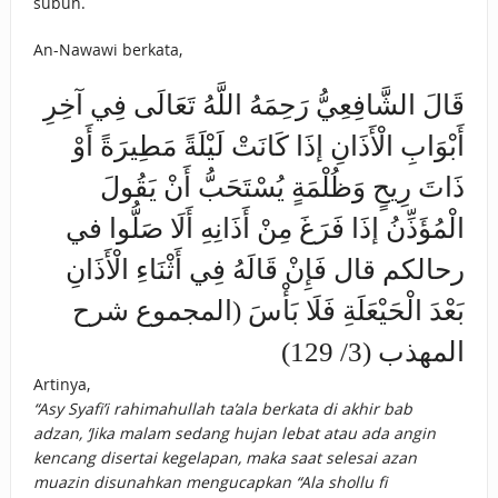
subuh.
An-Nawawi berkata,
قَالَ الشَّافِعِيُّ رَحِمَهُ اللَّهُ تَعَالَى فِي آخِرِ
أَبْوَابِ الْأَذَانِ إذَا كَانَتْ لَيْلَةً مَطِيرَةً أَوْ
ذَاتَ رِيحٍ وَظُلْمَةٍ يُسْتَحَبُّ أَنْ يَقُولَ
الْمُؤَذِّنُ إذَا فَرَغَ مِنْ أَذَانِهِ أَلَا صَلُّوا في
رحالكم قال فَإِنْ قَالَهُ فِي أَثْنَاءِ الْأَذَانِ
بَعْدَ الْحَيْعَلَةِ فَلَا بَأْسَ (المجموع شرح
المهذب (3/ 129)
Artinya,
“Asy Syafi’i rahimahullah ta’ala berkata di akhir bab
adzan, ‘Jika malam sedang hujan lebat atau ada angin
kencang disertai kegelapan, maka saat selesai azan
muazin disunahkan mengucapkan “Ala shollu fi