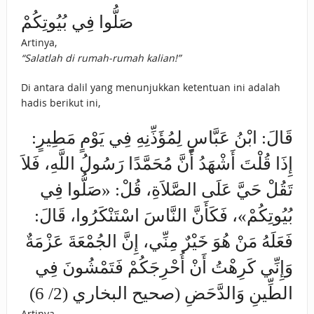
صَلُّوا فِي بُيُوتِكُمْ
Artinya,
“Salatlah di rumah-rumah kalian!”
Di antara dalil yang menunjukkan ketentuan ini adalah
hadis berikut ini,
قَالَ: ابْنُ عَبَّاسٍ لِمُؤَذِّنِهِ فِي يَوْمٍ مَطِيرٍ:
إِذَا قُلْتَ أَشْهَدُ أَنَّ مُحَمَّدًا رَسُولُ اللَّهِ، فَلاَ
تَقُلْ حَيَّ عَلَى الصَّلاَةِ، قُلْ: «صَلُّوا فِي
بُيُوتِكُمْ»، فَكَأَنَّ النَّاسَ اسْتَنْكَرُوا، قَالَ:
فَعَلَهُ مَنْ هُوَ خَيْرٌ مِنِّي، إِنَّ الجُمْعَةَ عَزْمَةٌ
وَإِنِّي كَرِهْتُ أَنْ أُحْرِجَكُمْ فَتَمْشُونَ فِي
الطِّينِ وَالدَّحَضِ (صحيح البخاري (2/ 6)
Artinya,