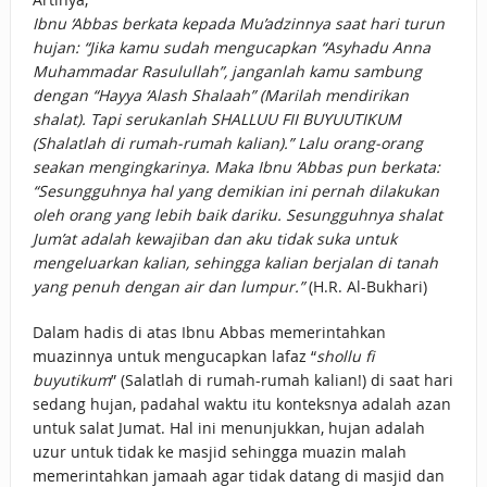
Ibnu ‘Abbas berkata kepada Mu’adzinnya saat hari turun
hujan: “Jika kamu sudah mengucapkan “Asyhadu Anna
Muhammadar Rasulullah”, janganlah kamu sambung
dengan “Hayya ‘Alash Shalaah” (Marilah mendirikan
shalat). Tapi serukanlah SHALLUU FII BUYUUTIKUM
(Shalatlah di rumah-rumah kalian).” Lalu orang-orang
seakan mengingkarinya. Maka Ibnu ‘Abbas pun berkata:
“Sesungguhnya hal yang demikian ini pernah dilakukan
oleh orang yang lebih baik dariku. Sesungguhnya shalat
Jum’at adalah kewajiban dan aku tidak suka untuk
mengeluarkan kalian, sehingga kalian berjalan di tanah
yang penuh dengan air dan lumpur.”
(H.R. Al-Bukhari)
Dalam hadis di atas Ibnu Abbas memerintahkan
muazinnya untuk mengucapkan lafaz “
shollu fi
buyutikum
” (Salatlah di rumah-rumah kalian!) di saat hari
sedang hujan, padahal waktu itu konteksnya adalah azan
untuk salat Jumat. Hal ini menunjukkan, hujan adalah
uzur untuk tidak ke masjid sehingga muazin malah
memerintahkan jamaah agar tidak datang di masjid dan