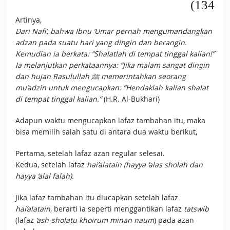
134)
Artinya,
Dari Nafi’, bahwa Ibnu ‘Umar pernah mengumandangkan
adzan pada suatu hari yang dingin dan berangin.
Kemudian ia berkata: “Shalatlah di tempat tinggal kalian!”
Ia melanjutkan perkataannya: “Jika malam sangat dingin
dan hujan Rasulullah ﷺ memerintahkan seorang
mu’adzin untuk mengucapkan: “Hendaklah kalian shalat
di tempat tinggal kalian.”
(H.R. Al-Bukhari)
Adapun waktu mengucapkan lafaz tambahan itu, maka
bisa memilih salah satu di antara dua waktu berikut,
Pertama, setelah lafaz azan regular selesai.
Kedua, setelah lafaz
hai’alatain (hayya ‘alas sholah dan
hayya ‘alal falah).
Jika lafaz tambahan itu diucapkan setelah lafaz
hai’alatain
, berarti ia seperti menggantikan lafaz
tatswib
(lafaz
‘ash-sholatu khoirum minan naum
) pada azan