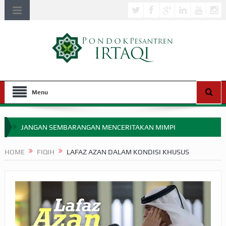
Menu
JANGAN SEMBARANGAN MENCERITAKAN MIMPI
APAKAH ULAMA SALEH PERLU MASUK SCOPUS?
HOME
FIQIH
LAFAZ AZAN DALAM KONDISI KHUSUS
MIMPI YANG DIABAIKAN MENJELANG PERANG BADAR
APA HUKUM MEMPERCEPAT PEMBAYARAN ZAKAT
SEBELUM TIBA SAAT WAJIB?
HAKIKAT NIKMAT DI DUNIA!