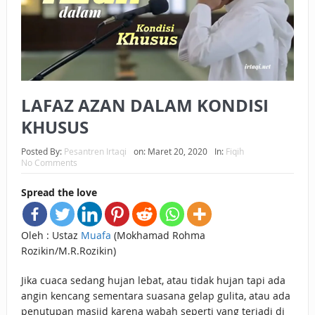
BAGAIMANA CARA MEMBAYAR ZAKAT UANG?
UANG HARAM BISA MENJADI HALAL JIKA SEBAB
KEPEMILIKANNYA BERUBAH
LAFAZ AZAN DALAM KONDISI
ISTIDLAL BATIL VS ISTIDLAL SYAR’I
KHUSUS
BAHASA CINTA KARENA ALLAH
Posted By:
Pesantren Irtaqi
on:
Maret 20, 2020
In:
Fiqih
HUKUM MEMBAYAR ZAKAT DENGAN CARA MENGANGSUR
No Comments
HUKUM MEMBAYAR ZAKAT KEPADA KERABAT SENDIRI
Spread the love
Oleh : Ustaz
Muafa
(Mokhamad Rohma
Rozikin/M.R.Rozikin)
Jika cuaca sedang hujan lebat, atau tidak hujan tapi ada
angin kencang sementara suasana gelap gulita, atau ada
penutupan masjid karena wabah seperti yang terjadi di