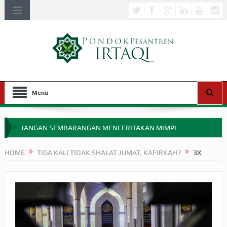
Menu
JANGAN SEMBARANGAN MENCERITAKAN MIMPI
APAKAH ULAMA SALEH PERLU MASUK SCOPUS?
HOME
TIGA KALI TIDAK SHALAT JUMAT, KAFIRKAH?
3X
MIMPI YANG DIABAIKAN MENJELANG PERANG BADAR
APA HUKUM MEMPERCEPAT PEMBAYARAN ZAKAT
SEBELUM TIBA SAAT WAJIB?
HAKIKAT NIKMAT DI DUNIA!