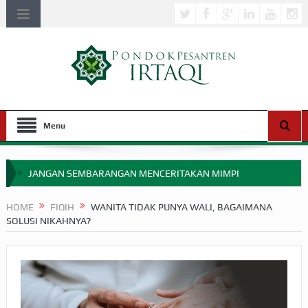
Menu
JANGAN SEMBARANGAN MENCERITAKAN MIMPI
APAKAH ULAMA SALEH PERLU MASUK SCOPUS?
HOME
FIQIH
WANITA TIDAK PUNYA WALI, BAGAIMANA
SOLUSI NIKAHNYA?
MIMPI YANG DIABAIKAN MENJELANG PERANG BADAR
APA HUKUM MEMPERCEPAT PEMBAYARAN ZAKAT
SEBELUM TIBA SAAT WAJIB?
HAKIKAT NIKMAT DI DUNIA!