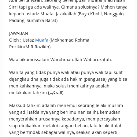
Ada pertanyaan. Seorang perempuan mu’alaf mau nikah
Sirri tapi ga ada walinya. Gimana solusinya? Mohon tanya
kepada ustadz Muafa. Jazakallah (Buya Kholil, Nanggalo,
Padang, Sumatra Barat)
JAWABAN
Oleh : Ustaz
Muafa
(Mokhamad Rohma
Rozikin/M.R.Rozikin)
Wa’alaikumussalam Warohmatullah Wabarokatuh.
Wanita yang tidak punya wali atau punya wali tapi sulit
dijangkau dna juga tidak ada hakim (penguasa) yang bisa
menikahkannya, maka solusi menikahnya adalah
melakukan tahkim (التحكيم).
Maksud tahkim adalah menemui seorang lelaki muslim
yang adil (afdalnya yang berilmu nan salih), kemudian
menyerahkan urusannya kepadanya, mempercayakan
siap dinikahkan melalui tangan beliau, lalu lelaki itulah
yang bertindak sebagai walinya, seakan-akan seperti