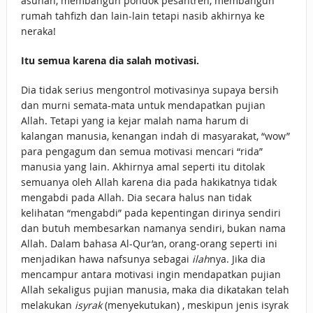
asuhan, membangun pondok pesantren, membangun
rumah tahfizh dan lain-lain tetapi nasib akhirnya ke
neraka!
Itu semua karena dia salah motivasi.
Dia tidak serius mengontrol motivasinya supaya bersih
dan murni semata-mata untuk mendapatkan pujian
Allah. Tetapi yang ia kejar malah nama harum di
kalangan manusia, kenangan indah di masyarakat, “wow”
para pengagum dan semua motivasi mencari “rida”
manusia yang lain. Akhirnya amal seperti itu ditolak
semuanya oleh Allah karena dia pada hakikatnya tidak
mengabdi pada Allah. Dia secara halus nan tidak
kelihatan “mengabdi” pada kepentingan dirinya sendiri
dan butuh membesarkan namanya sendiri, bukan nama
Allah. Dalam bahasa Al-Qur’an, orang-orang seperti ini
menjadikan hawa nafsunya sebagai
ilah
nya. Jika dia
mencampur antara motivasi ingin mendapatkan pujian
Allah sekaligus pujian manusia, maka dia dikatakan telah
melakukan
isyrak
(menyekutukan) , meskipun jenis isyrak