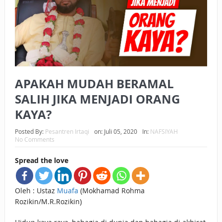
BAGAIMANA CARA MEMBAYAR ZAKAT UANG?
UANG HARAM BISA MENJADI HALAL JIKA SEBAB
KEPEMILIKANNYA BERUBAH
ISTIDLAL BATIL VS ISTIDLAL SYAR’I
APAKAH MUDAH BERAMAL
BAHASA CINTA KARENA ALLAH
SALIH JIKA MENJADI ORANG
HUKUM MEMBAYAR ZAKAT DENGAN CARA MENGANGSUR
KAYA?
HUKUM MEMBAYAR ZAKAT KEPADA KERABAT SENDIRI
Posted By:
Pesantren Irtaqi
on:
Juli 05, 2020
In:
NAFSIYAH
No Comments
Spread the love
Oleh : Ustaz
Muafa
(Mokhamad Rohma
Rozikin/M.R.Rozikin)