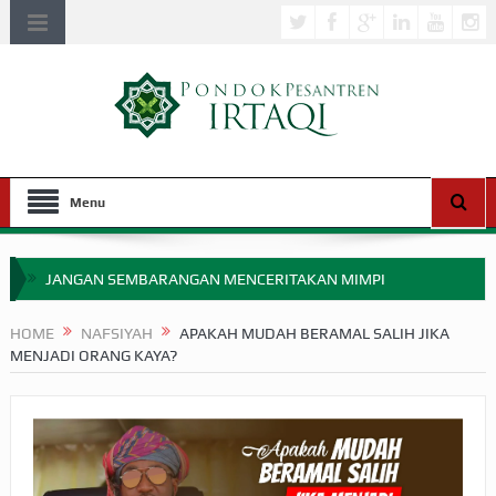
Menu
JANGAN SEMBARANGAN MENCERITAKAN MIMPI
APAKAH ULAMA SALEH PERLU MASUK SCOPUS?
HOME
NAFSIYAH
APAKAH MUDAH BERAMAL SALIH JIKA
MENJADI ORANG KAYA?
MIMPI YANG DIABAIKAN MENJELANG PERANG BADAR
APA HUKUM MEMPERCEPAT PEMBAYARAN ZAKAT
SEBELUM TIBA SAAT WAJIB?
HAKIKAT NIKMAT DI DUNIA!