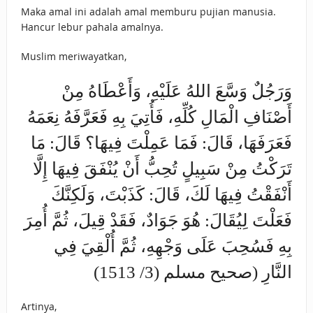
Maka amal ini adalah amal memburu pujian manusia.
Hancur lebur pahala amalnya.
Muslim meriwayatkan,
وَرَجُلٌ وَسَّعَ اللهُ عَلَيْهِ، وَأَعْطَاهُ مِنْ
أَصْنَافِ الْمَالِ كُلِّهِ، فَأُتِيَ بِهِ فَعَرَّفَهُ نِعَمَهُ
فَعَرَفَهَا، قَالَ: فَمَا عَمِلْتَ فِيهَا؟ قَالَ: مَا
تَرَكْتُ مِنْ سَبِيلٍ تُحِبُّ أَنْ يُنْفَقَ فِيهَا إِلَّا
أَنْفَقْتُ فِيهَا لَكَ، قَالَ: كَذَبْتَ، وَلَكِنَّكَ
فَعَلْتَ لِيُقَالَ: هُوَ جَوَادٌ، فَقَدْ قِيلَ، ثُمَّ أُمِرَ
بِهِ فَسُحِبَ عَلَى وَجْهِهِ، ثُمَّ أُلْقِيَ فِي
النَّارِ (صحيح مسلم (3/ 1513)
Artinya,