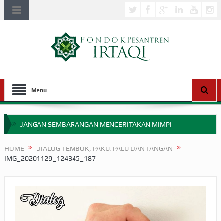
Menu
JANGAN SEMBARANGAN MENCERITAKAN MIMPI
APAKAH ULAMA SALEH PERLU MASUK SCOPUS?
HOME
DIALOG TEMBOK, PAKU, PALU DAN TANGAN
IMG_20201129_124345_187
MIMPI YANG DIABAIKAN MENJELANG PERANG BADAR
APA HUKUM MEMPERCEPAT PEMBAYARAN ZAKAT
SEBELUM TIBA SAAT WAJIB?
HAKIKAT NIKMAT DI DUNIA!