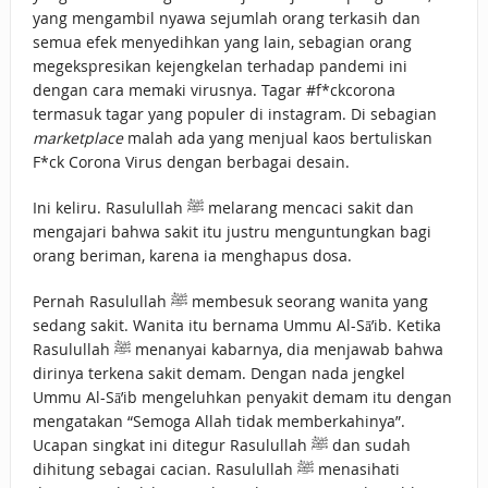
yang mengambil nyawa sejumlah orang terkasih dan
semua efek menyedihkan yang lain, sebagian orang
megekspresikan kejengkelan terhadap pandemi ini
dengan cara memaki virusnya. Tagar #f*ckcorona
termasuk tagar yang populer di instagram. Di sebagian
marketplace
malah ada yang menjual kaos bertuliskan
F*ck Corona Virus dengan berbagai desain.
Ini keliru. Rasulullah ﷺ melarang mencaci sakit dan
mengajari bahwa sakit itu justru menguntungkan bagi
orang beriman, karena ia menghapus dosa.
Pernah Rasulullah ﷺ membesuk seorang wanita yang
sedang sakit. Wanita itu bernama Ummu Al-Sā’ib. Ketika
Rasulullah ﷺ menanyai kabarnya, dia menjawab bahwa
dirinya terkena sakit demam. Dengan nada jengkel
Ummu Al-Sā’ib mengeluhkan penyakit demam itu dengan
mengatakan “Semoga Allah tidak memberkahinya”.
Ucapan singkat ini ditegur Rasulullah ﷺ dan sudah
dihitung sebagai cacian. Rasulullah ﷺ menasihati