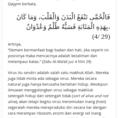
Qayyim berkata,
فَالْحُمَّى تَنْفَعُ الْبَدَنَ وَالْقَلْبَ، وَمَا كَانَ
بِهَذِهِ الْمَثَابَةِ فَسَبُّهُ ظُلْمٌ وَعُدْوَانٌ،
(4/ 29)
Artinya,
“Demam bermanfaat bagi badan dan hati. Jika seperti ini
posisinya maka mencacinya adalah kezaliman dan
melampaui batas.” (Zādu Al-Ma’ād juz 4 hlm 29)
Virus itu sendiri adalah salah satu makhuk Allah. Mereka
juga tidak minta ada sebagai virus. Mereka secara
natural juga hanya berusaha bertahan hidup. Meskipun
ilmuwan menggolongkan virus sebagai makhluk
setengah hidup dan setengah tidak (
sort of alive and not
alive
), akan tetapi begitu virus menemukan inang (host)
segeralah mereka mereproduksi diri secara liar dengan
cara merampas ribosom, enzim dan energi sel inang