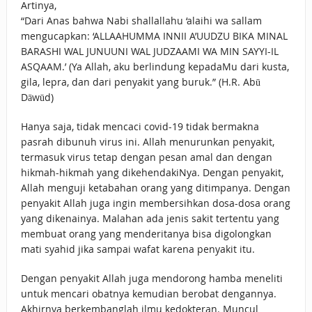
Artinya,
“Dari Anas bahwa Nabi shallallahu ‘alaihi wa sallam
mengucapkan: ‘ALLAAHUMMA INNII A’UUDZU BIKA MINAL
BARASHI WAL JUNUUNI WAL JUDZAAMI WA MIN SAYYI-IL
ASQAAM.’ (Ya Allah, aku berlindung kepadaMu dari kusta,
gila, lepra, dan dari penyakit yang buruk.” (H.R. Abū
Dāwūd)
Hanya saja, tidak mencaci covid-19 tidak bermakna
pasrah dibunuh virus ini. Allah menurunkan penyakit,
termasuk virus tetap dengan pesan amal dan dengan
hikmah-hikmah yang dikehendakiNya. Dengan penyakit,
Allah menguji ketabahan orang yang ditimpanya. Dengan
penyakit Allah juga ingin membersihkan dosa-dosa orang
yang dikenainya. Malahan ada jenis sakit tertentu yang
membuat orang yang menderitanya bisa digolongkan
mati syahid jika sampai wafat karena penyakit itu.
Dengan penyakit Allah juga mendorong hamba meneliti
untuk mencari obatnya kemudian berobat dengannya.
Akhirnya berkembanglah ilmu kedokteran. Muncul