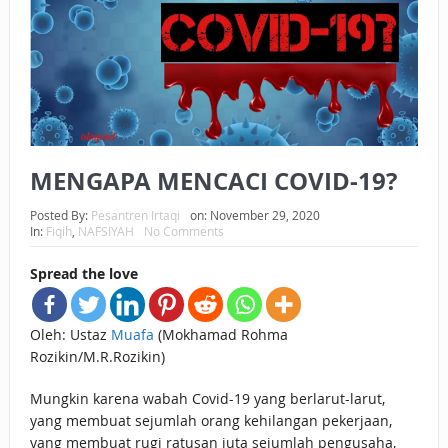
BAGAIMANA CARA MEMBAYAR ZAKAT UANG?
UANG HARAM BISA MENJADI HALAL JIKA SEBAB
KEPEMILIKANNYA BERUBAH
ISTIDLAL BATIL VS ISTIDLAL SYAR’I
MENGAPA MENCACI COVID-19?
BAHASA CINTA KARENA ALLAH
Posted By:
Pesantren Irtaqi
on:
November 29, 2020
HUKUM MEMBAYAR ZAKAT DENGAN CARA MENGANGSUR
In:
Fiqih
,
NAFSIYAH
No Comments
HUKUM MEMBAYAR ZAKAT KEPADA KERABAT SENDIRI
Spread the love
Oleh: Ustaz
Muafa
(Mokhamad Rohma
Rozikin/M.R.Rozikin)
Mungkin karena wabah Covid-19 yang berlarut-larut,
yang membuat sejumlah orang kehilangan pekerjaan,
yang membuat rugi ratusan juta sejumlah pengusaha,