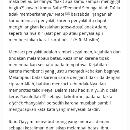
maka beliau bertanya: “Sakit apa kamu sampai menggigil
begitu?” Jawab Ummu Saib: “Demam! Semoga Allah Ta’ala
tidak memberkahinya.” Nabi ﷺ bersabda: “Janganlah
kamu mencaci penyakit, karena penyakit itu dapat
menghilangkan kesalahan (dosa-dosa) anak Adam,
seperti halnya Kir (alat peniup atau penyala api)
membersihkan karat-karat besi.” (H.R. Muslim)
Mencaci penyakit adalah simbol kezaliman, kejahilan dan
tindakan melampaui batas. Kezaliman karena tidak
menempatkan sesuatu pada tempatnya. Kejahilan
karena membenci yang justru menjadi kebaikan baginya.
Melampaui batas karena sama dengan tidak rida dengan
ciptaan Allah, bahkan mencaci kehendak-Nya dan
memprotes takdir-Nya. Dalam satu hadis, niyāḥāh dicela
keras Rasulullah ﷺ sebagai kekufuran, padahal fakta
niyāḥāh
“hanyalah” bersedih karena musibah sambil
mengucapkan kata-kata yang menyesali takdir.
Ibnu Qayyim menyebut orang yang mencaci demam
sebagai kezaliman dam sikap melampai batas. Ibnu