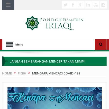
Menu
JANGAN SEMBARANGAN MENCERITAKAN MIMPI
APAKAH ULAMA SALEH PERLU MASUK SCOPUS?
HOME
FIQIH
MENGAPA MENCACI COVID-19?
MIMPI YANG DIABAIKAN MENJELANG PERANG BADAR
APA HUKUM MEMPERCEPAT PEMBAYARAN ZAKAT
SEBELUM TIBA SAAT WAJIB?
HAKIKAT NIKMAT DI DUNIA!