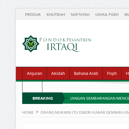
PRODUK
KHUTBAH
NAFSIYAH
USHUL FIQIH
Mu
Alquran
Akidah
Bahasa Arab
Fiqih
H
Waris
BREAKING
JANGAN SEMBARANGAN MENCE
MIMPI YANG DIABAIKAN MENJ
NEWS
HOME
ORANG MUKMIN ITU DIBERI KABAR GEMBIRA EM
APA HUKUM MEMPERCEPAT PEMB