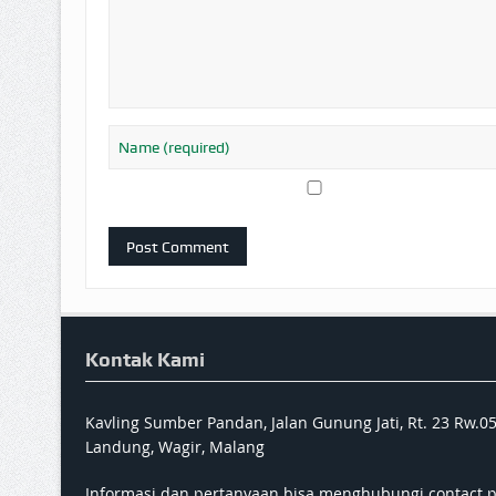
Kontak Kami
Kavling Sumber Pandan, Jalan Gunung Jati, Rt. 23 Rw.0
Landung, Wagir, Malang
Informasi dan pertanyaan bisa menghubungi contact 