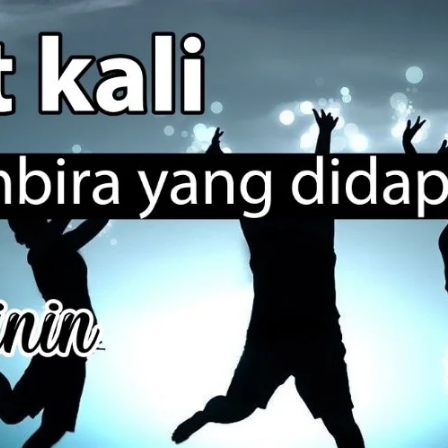
AKAT UANG?
UANG HARAM BISA MENJADI HALAL JIKA SEBAB K
’I
BAHASA CINTA KARENA ALLAH
HUKUM MEMBAYAR ZAKA
DA KERABAT SENDIRI