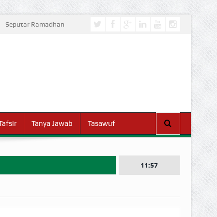
Seputar Ramadhan
Tafsir
Tanya Jawab
Tasawuf
11:57
I DUNIA!