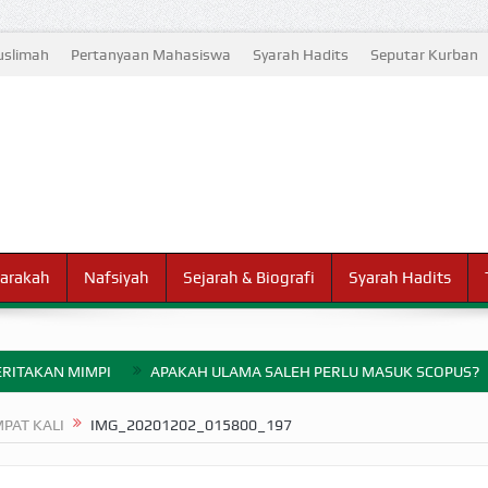
slimah
Pertanyaan Mahasiswa
Syarah Hadits
Seputar Kurban
arakah
Nafsiyah
Sejarah & Biografi
Syarah Hadits
RITAKAN MIMPI
APAKAH ULAMA SALEH PERLU MASUK SCOPUS?
ELANG PERANG BADAR
PAT KALI
IMG_20201202_015800_197
AYARAN ZAKAT SEBELUM TIBA SAAT WAJIB?
HAKIKAT NIKMAT D