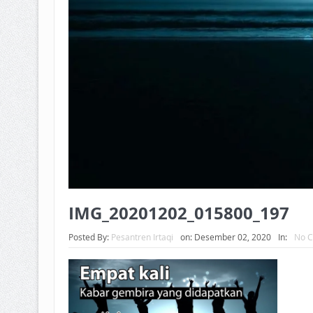
IMG_20201202_015800_197
Posted By:
Pesantren Irtaqi
on:
Desember 02, 2020
In:
No 