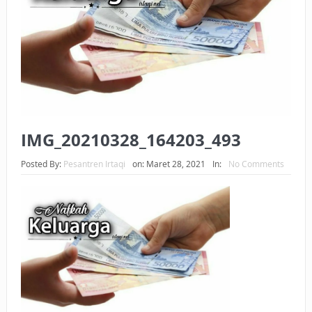
BAGAIMANA CARA MEMBAYAR ZAKAT UANG?
UANG HARAM BISA MENJADI HALAL JIKA SEBAB
KEPEMILIKANNYA BERUBAH
ISTIDLAL BATIL VS ISTIDLAL SYAR’I
BAHASA CINTA KARENA ALLAH
IMG_20210328_164203_493
HUKUM MEMBAYAR ZAKAT DENGAN CARA MENGANGSUR
Posted By:
Pesantren Irtaqi
on:
Maret 28, 2021
In:
No Comments
HUKUM MEMBAYAR ZAKAT KEPADA KERABAT SENDIRI