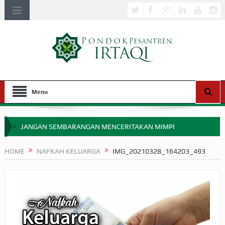
Menu
JANGAN SEMBARANGAN MENCERITAKAN MIMPI
APAKAH ULAMA SALEH PERLU MASUK SCOPUS?
HOME
NAFKAH KELUARGA
IMG_20210328_164203_493
MIMPI YANG DIABAIKAN MENJELANG PERANG BADAR
APA HUKUM MEMPERCEPAT PEMBAYARAN ZAKAT
SEBELUM TIBA SAAT WAJIB?
HAKIKAT NIKMAT DI DUNIA!