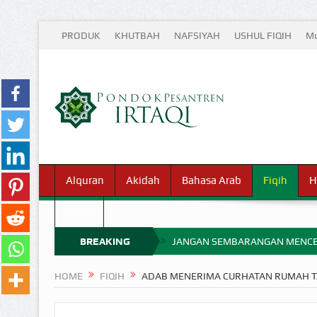
PRODUK
KHUTBAH
NAFSIYAH
USHUL FIQIH
Mu
Alquran
Akidah
Bahasa Arab
Fiqih
H
Waris
BREAKING
JANGAN SEMBARANGAN MENCE
MIMPI YANG DIABAIKAN MENJ
NEWS
HOME
FIQIH
ADAB MENERIMA CURHATAN RUMAH 
APA HUKUM MEMPERCEPAT PEMB