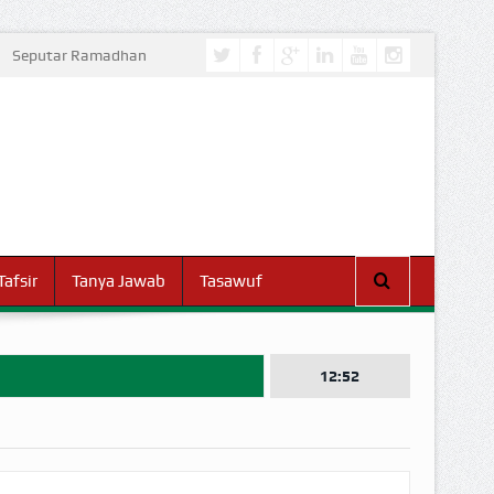
Seputar Ramadhan
Tafsir
Tanya Jawab
Tasawuf
12:52
I DUNIA!