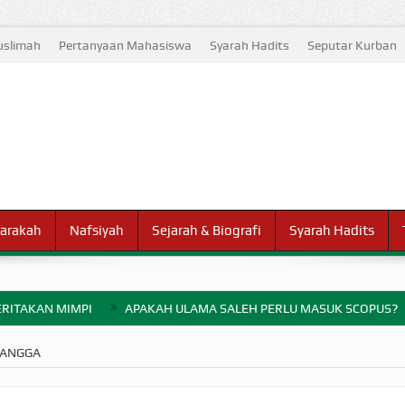
slimah
Pertanyaan Mahasiswa
Syarah Hadits
Seputar Kurban
arakah
Nafsiyah
Sejarah & Biografi
Syarah Hadits
RITAKAN MIMPI
APAKAH ULAMA SALEH PERLU MASUK SCOPUS?
ELANG PERANG BADAR
TANGGA
AYARAN ZAKAT SEBELUM TIBA SAAT WAJIB?
HAKIKAT NIKMAT D