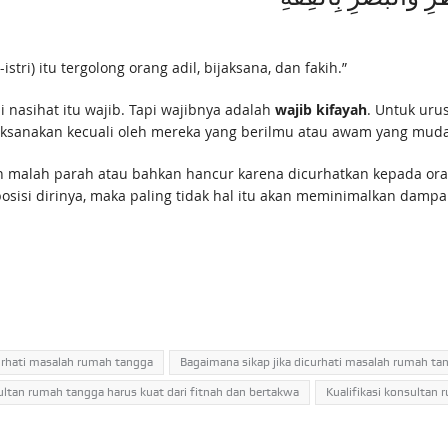
ri) itu tergolong orang adil, bijaksana, dan fakih.”
i nasihat itu wajib. Tapi wajibnya adalah
wajib kifayah
. Untuk uru
ilaksanakan kecuali oleh mereka yang berilmu atau awam yang mu
malah parah atau bahkan hancur karena dicurhatkan kepada oran
sisi dirinya, maka paling tidak hal itu akan meminimalkan damp
urhati masalah rumah tangga
Bagaimana sikap jika dicurhati masalah rumah ta
ltan rumah tangga harus kuat dari fitnah dan bertakwa
Kualifikasi konsultan