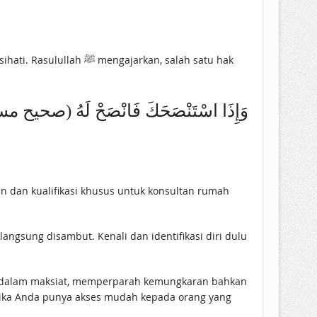
arkan, salah satu hak
وَإِذَا اسْتَنْصَحَكَ فَانْصَحْ لَهُ (صحيح مسلم (4)
an dan kualifikasi khusus untuk konsultan rumah
angsung disambut. Kenali dan identifikasi diri dulu
ke dalam maksiat, memperparah kemungkaran bahkan
i jika Anda punya akses mudah kepada orang yang