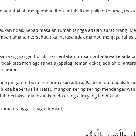
amanahi Allah mengemban ilmu untuk disampaikan ke umat, maka 
taukah tidak. Sebab masalah rumah tangga adalah aurat orang. Me
mban amanah tersebut. Jika merasa tidak mampu menjaga rahasia,
tusan yang sangat buruk menceritakan urusan pribadinya kepada o
idak bisa menjaga rahasia (apalagi teman dekat) adalah di anta
pan umum.
uga jangan terburu menerima konsultasi. Pastikan dulu apakah kuat
 kita beberapa kali (atau mungkin sering sering) mendengar wani
bih bertakwa dialihkan kepada orang alim yang lebih kuat.
k rumah tangga sebagai berikut,
ِ وَالْبَصَرِ بِالْفِقْهِ