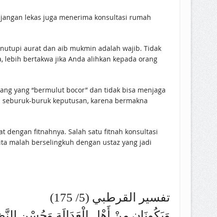
jangan lekas juga menerima konsultasi rumah
nutupi aurat dan aib mukmin adalah wajib. Tidak
 lebih bertakwa jika Anda alihkan kepada orang
rang yang “bermulut bocor” dan tidak bisa menjaga
ra seburuk-buruk keputusan, karena bermakna
 dengan fitnahnya. Salah satu fitnah konsultasi
ta malah berselingkuh dengan ustaz yang jadi
تفسير القرطبي (5/ 175)
وَيَكُونَانِ مِنْ أَهْلِ الْعَدَالَةِ وَحُسْنِ النَّظَر