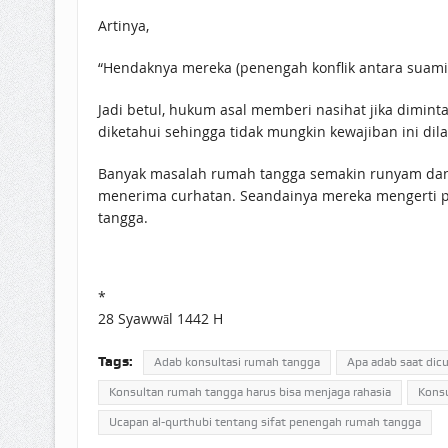
Artinya,
“Hendaknya mereka (penengah konflik antara suami-ist
Jadi betul, hukum asal memberi nasihat jika diminta
diketahui sehingga tidak mungkin kewajiban ini d
Banyak masalah rumah tangga semakin runyam dan 
menerima curhatan. Seandainya mereka mengerti po
tangga.
*
28 Syawwāl 1442 H
Tags:
Adab konsultasi rumah tangga
Apa adab saat dic
Konsultan rumah tangga harus bisa menjaga rahasia
Konsu
Ucapan al-qurthubi tentang sifat penengah rumah tangga