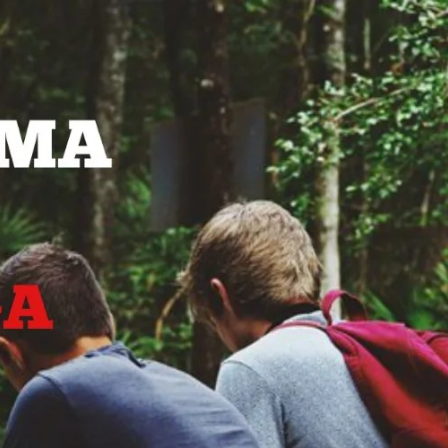
AKAT UANG?
UANG HARAM BISA MENJADI HALAL JIKA SEBAB K
’I
BAHASA CINTA KARENA ALLAH
HUKUM MEMBAYAR ZAKA
DA KERABAT SENDIRI