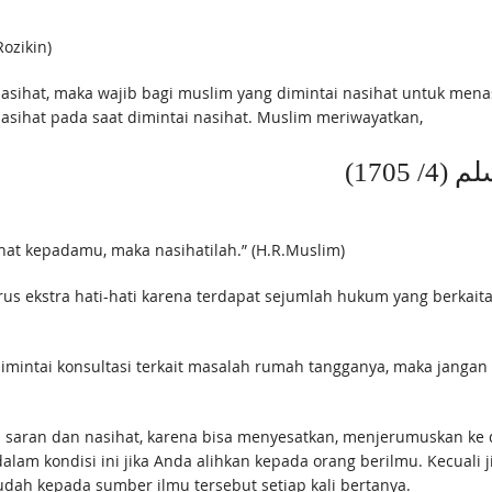
ozikin)
 wajib bagi muslim yang dimintai nasihat untuk menasihati. Rasulullah ﷺ mengaj
sihat pada saat dimintai nasihat. Muslim meriwayatkan,
/ 1705
at kepadamu, maka nasihatilah.” (H.R.Muslim)
rus ekstra hati-hati karena terdapat sejumlah hukum yang berkait
imintai konsultasi terkait masalah rumah tangganya, maka jangan l
i saran dan nasihat, karena bisa menyesatkan, menjerumuskan 
dalam kondisi ini jika Anda alihkan kepada orang berilmu. Kecual
ah kepada sumber ilmu tersebut setiap kali bertanya.