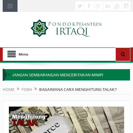
Menu
JANGAN SEMBARANGAN MENCERITAKAN MIMPI
APAKAH ULAMA SALEH PERLU MASUK SCOPUS?
HOME
FIQIH
BAGAIMANA CARA MENGHITUNG TALAK?
MIMPI YANG DIABAIKAN MENJELANG PERANG BADAR
APA HUKUM MEMPERCEPAT PEMBAYARAN ZAKAT
SEBELUM TIBA SAAT WAJIB?
HAKIKAT NIKMAT DI DUNIA!