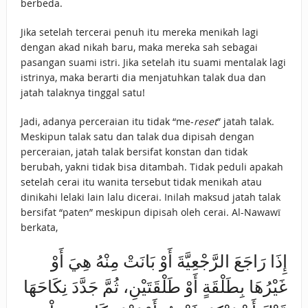
berbeda.
Jika setelah tercerai penuh itu mereka menikah lagi
dengan akad nikah baru, maka mereka sah sebagai
pasangan suami istri. Jika setelah itu suami mentalak lagi
istrinya, maka berarti dia menjatuhkan talak dua dan
jatah talaknya tinggal satu!
Jadi, adanya perceraian itu tidak “me-
reset
” jatah talak.
Meskipun talak satu dan talak dua dipisah dengan
perceraian, jatah talak bersifat konstan dan tidak
berubah, yakni tidak bisa ditambah. Tidak peduli apakah
setelah cerai itu wanita tersebut tidak menikah atau
dinikahi lelaki lain lalu dicerai. Inilah maksud jatah talak
bersifat “paten” meskipun dipisah oleh cerai. Al-Nawawī
berkata,
إِذَا رَاجَعَ الرَّجْعِيَّةَ أَوْ بَانَتْ مِنْهُ هِيَ أَوْ
غَيْرُهَا بِطَلْقَةٍ أَوْ طَلْقَتَيْنِ، ثُمَّ جَدَّدَ نِكَاحَهَا