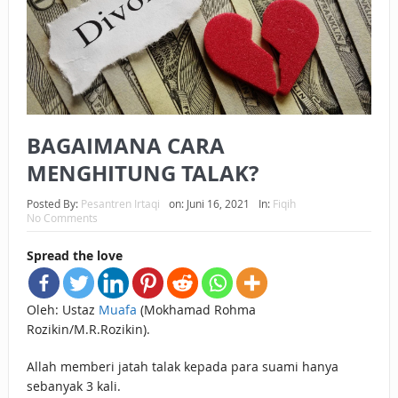
BAGAIMANA CARA MEMBAYAR ZAKAT UANG?
UANG HARAM BISA MENJADI HALAL JIKA SEBAB
KEPEMILIKANNYA BERUBAH
ISTIDLAL BATIL VS ISTIDLAL SYAR’I
BAGAIMANA CARA
BAHASA CINTA KARENA ALLAH
MENGHITUNG TALAK?
HUKUM MEMBAYAR ZAKAT DENGAN CARA MENGANGSUR
Posted By:
Pesantren Irtaqi
on:
Juni 16, 2021
In:
Fiqih
No Comments
HUKUM MEMBAYAR ZAKAT KEPADA KERABAT SENDIRI
Spread the love
Oleh: Ustaz
Muafa
(Mokhamad Rohma
Rozikin/M.R.Rozikin).
Allah memberi jatah talak kepada para suami hanya
sebanyak 3 kali.