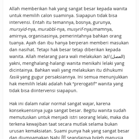
Allah memberikan hak yang sangat besar kepada wanita
untuk memilih calon suaminya. Siapapun tidak bisa
intervensi. Entah itu temannya, bosnya, gurunya,
mursyid
-nya,
murabbī
-nya,
musyrif
-nya,imamnya,
amirnya, organisasinya, pemerintahnya bahkan orang
tuanya. Ayah dan ibu hanya berperan memberi masukan
dan nasihat. Tetapi hak besar tetap diberikan kepada
wanita. Allah melarang para wali melakukan
‘aḍl
(العضل)
yakni, menghalang-halangi wanita menikahi lelaki yang
dicintainya. Bahkan wali yang melakukan itu dihukumi
fasik
yang gugur persaksiannya. Ini semua menunjukkan
hak memilih lelaki adalah hak “prerogatif” wanita yang
tidak bisa diintervensi siapapun.
Hak ini dalam nalar normal sangat wajar, karena
konsekuensinya juga sangat besar. Begitu wanita sudah
memutuskan untuk menjadi istri seorang lelaki, maka dia
terkena kewajiban taat secara mutlak selama bukan
urusan kemaksiatan. Suami punya hak yang sangat besar
dan diumpamakan Nabi ﷺ seandainya boleh manusia