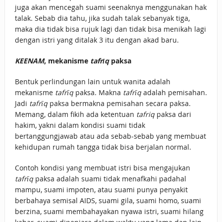
juga akan mencegah suami seenaknya menggunakan hak
talak. Sebab dia tahu, jika sudah talak sebanyak tiga,
maka dia tidak bisa rujuk lagi dan tidak bisa menikah lagi
dengan istri yang ditalak 3 itu dengan akad baru.
KEENAM
, mekanisme
tafrīq
paksa
Bentuk perlindungan lain untuk wanita adalah
mekanisme
tafrīq
paksa. Makna
tafrīq
adalah pemisahan.
Jadi
tafrīq
paksa bermakna pemisahan secara paksa.
Memang, dalam fikih ada ketentuan
tafriq
paksa dari
hakim, yakni dalam kondisi suami tidak
bertanggungjawab atau ada sebab-sebab yang membuat
kehidupan rumah tangga tidak bisa berjalan normal.
Contoh kondisi yang membuat istri bisa mengajukan
tafrīq
paksa adalah suami tidak menafkahi padahal
mampu, suami impoten, atau suami punya penyakit
berbahaya semisal AIDS, suami gila, suami homo, suami
berzina, suami membahayakan nyawa istri, suami hilang