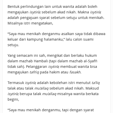
Bentuk perlindungan lain untuk wanita adalah boleh
mengajukan
isytirāṭ
sebelum akad nikah. Makna
isytirāṭ
adalah pengajuan syarat sebelum setuju untuk menikah.
Misalnya istri mengatakan,
“Saya mau menikah denganmu asalkan saya tidak dibawa
keluar dari kampung halamanku,” lalu calon suami
setuju.
Yang semacam ini sah, mengikat dan berlaku hukum
dalam mazhab Hambali (tapi dalam mazhab al-Syafi’i
tidak sah). Pelanggaran
isytirāṭ
membuat wanita bisa
mengajukan
tafrīq
pada hakim atau
fasakh
.
Termasuk
isytirāṭ
adalah kebolehan istri menutut
ta’liq
talak atau talak
mu‘allaq
sebelum akad nikah. Maksud
isytirāṭ
berupa talak
mu‘allaq
misalnya wanita berkata
begini,
“Saya mau menikah denganmu, tapi dengan syarat