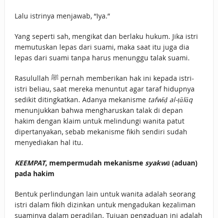
Lalu istrinya menjawab, “Iya.”
Yang seperti sah, mengikat dan berlaku hukum. Jika istri
memutuskan lepas dari suami, maka saat itu juga dia
lepas dari suami tanpa harus menunggu talak suami.
Rasulullah ﷺ pernah memberikan hak ini kepada istri-
istri beliau, saat mereka menuntut agar taraf hidupnya
sedikit ditingkatkan. Adanya mekanisme
tafwīḍ al-ṭālāq
menunjukkan bahwa mengharuskan talak di depan
hakim dengan klaim untuk melindungi wanita patut
dipertanyakan, sebab mekanisme fikih sendiri sudah
menyediakan hal itu.
KEEMPAT
, mempermudah mekanisme
syakwā
(aduan)
pada hakim
Bentuk perlindungan lain untuk wanita adalah seorang
istri dalam fikih dizinkan untuk mengadukan kezaliman
suaminya dalam peradilan. Tujuan pengaduan ini adalah