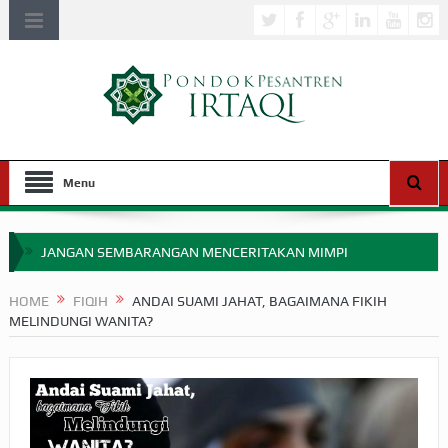
Menu
JANGAN SEMBARANGAN MENCERITAKAN MIMPI
APAKAH ULAMA SALEH PERLU MASUK SCOPUS?
HOME
FIQIH
ANDAI SUAMI JAHAT, BAGAIMANA FIKIH
MELINDUNGI WANITA?
MIMPI YANG DIABAIKAN MENJELANG PERANG BADAR
APA HUKUM MEMPERCEPAT PEMBAYARAN ZAKAT
SEBELUM TIBA SAAT WAJIB?
HAKIKAT NIKMAT DI DUNIA!