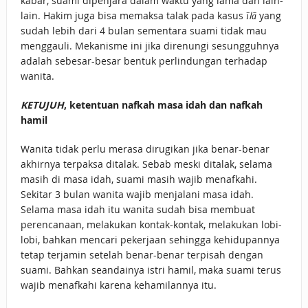
kabar, suami dipenjara dalam waktu yang lama dan lain-
lain. Hakim juga bisa memaksa talak pada kasus
īlā
yang
sudah lebih dari 4 bulan sementara suami tidak mau
menggauli. Mekanisme ini jika direnungi sesungguhnya
adalah sebesar-besar bentuk perlindungan terhadap
wanita.
KETUJUH
, ketentuan nafkah masa idah dan nafkah
hamil
Wanita tidak perlu merasa dirugikan jika benar-benar
akhirnya terpaksa ditalak. Sebab meski ditalak, selama
masih di masa idah, suami masih wajib menafkahi.
Sekitar 3 bulan wanita wajib menjalani masa idah.
Selama masa idah itu wanita sudah bisa membuat
perencanaan, melakukan kontak-kontak, melakukan lobi-
lobi, bahkan mencari pekerjaan sehingga kehidupannya
tetap terjamin setelah benar-benar terpisah dengan
suami. Bahkan seandainya istri hamil, maka suami terus
wajib menafkahi karena kehamilannya itu.