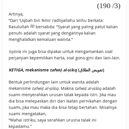
(3/ 190)
Artinya,
“Dari ‘Uqbah bin ‘Amir radliyallahu ‘anhu berkata:
Rasulullah ﷺ bersabda: “Syarat yang paling patut kalian
penuhi adalah syarat yang dengannya kalian
menghalalkan kemaluan wanita.”
Isytirāṭ
ini juga bisa dipakai untuk mengamankan soal
perjanjian kepemilikan harta, soal gono-gini dan lain-lain.
KETIGA
, mekanisme
tafwīḍ al-ṭālāq
(تفويض الطلاق)
Bentuk perlindungan lain untuk wanita adalah
mekanisme
tafwīḍ al-ṭālāq
. Makna
tafwīḍ al-ṭālāq
adalah
suami menyerahkan urusan talak kepada istri. Jika mau
dia bisa melepaskan diri dari ikatan pernikahan dengan
suami, jika mau maka dia bisa tetap bertahan. Misalnya
suami mengatakan,
“Wahai istriku, saya serahkan urusna talak ini
kepadamu.”