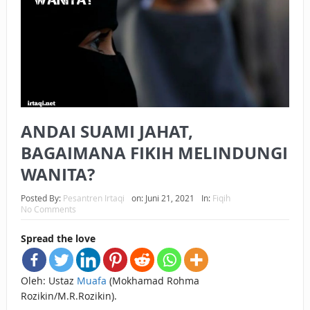
BAGAIMANA CARA MEMBAYAR ZAKAT UANG?
UANG HARAM BISA MENJADI HALAL JIKA SEBAB
KEPEMILIKANNYA BERUBAH
ISTIDLAL BATIL VS ISTIDLAL SYAR’I
ANDAI SUAMI JAHAT,
BAHASA CINTA KARENA ALLAH
BAGAIMANA FIKIH MELINDUNGI
HUKUM MEMBAYAR ZAKAT DENGAN CARA MENGANGSUR
WANITA?
HUKUM MEMBAYAR ZAKAT KEPADA KERABAT SENDIRI
Posted By:
Pesantren Irtaqi
on:
Juni 21, 2021
In:
Fiqih
No Comments
Spread the love
Oleh: Ustaz
Muafa
(Mokhamad Rohma
Rozikin/M.R.Rozikin).