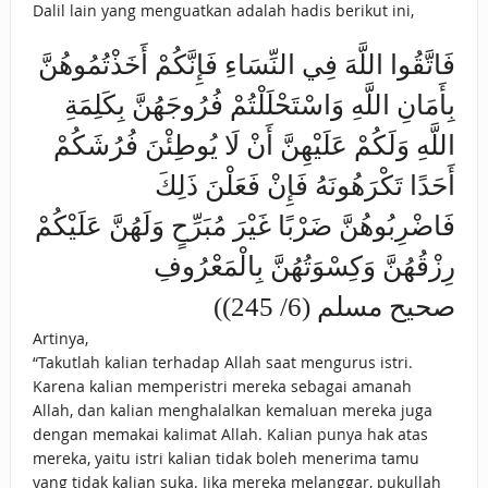
Dalil lain yang menguatkan adalah hadis berikut ini,
فَاتَّقُوا اللَّهَ فِي النِّسَاءِ فَإِنَّكُمْ أَخَذْتُمُوهُنَّ
بِأَمَانِ اللَّهِ وَاسْتَحْلَلْتُمْ فُرُوجَهُنَّ بِكَلِمَةِ
اللَّهِ وَلَكُمْ عَلَيْهِنَّ أَنْ لَا يُوطِئْنَ فُرُشَكُمْ
أَحَدًا تَكْرَهُونَهُ فَإِنْ فَعَلْنَ ذَلِكَ
فَاضْرِبُوهُنَّ ضَرْبًا غَيْرَ مُبَرِّحٍ وَلَهُنَّ عَلَيْكُمْ
رِزْقُهُنَّ وَكِسْوَتُهُنَّ بِالْمَعْرُوفِ
(صحيح مسلم (6/ 245)
Artinya,
“Takutlah kalian terhadap Allah saat mengurus istri.
Karena kalian memperistri mereka sebagai amanah
Allah, dan kalian menghalalkan kemaluan mereka juga
dengan memakai kalimat Allah. Kalian punya hak atas
mereka, yaitu istri kalian tidak boleh menerima tamu
yang tidak kalian suka. Jika mereka melanggar, pukullah