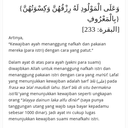
{وَعَلَى الْمَوْلُودِ لَهُ رِزْقُهُنَّ وَكِسْوَتُهُنَّ
بِالْمَعْرُوفِ}
[البقرة: 233]
Artinya,
“Kewajiban ayah menanggung nafkah dan pakaian
mereka (para istri) dengan cara yang patut.”
Dalam ayat di atas para ayah (yakni para suami)
diwajibkan Allah untuk menanggung nafkah istri dan
menanggung pakaian istri dengan cara yang
ma‘rūf
. Lafal
yang menunjukkan kewajiban adalah ḥarf
‘alā
(على) pada
frasa wa ‘alal maulūdi lahu
.
Ḥarf ‘alā di situ bermakna
isti‘lā’
yang menunjukkan kewajiban seperti ungkapan
orang “
‘alayya dainun laka alfu dīnār
” (saya punya
tanggungan utang yang wajib saya bayar kepadamu
sebesar 1000 dinar). Jadi ayat ini cukup lugas
menunjukkan kewajiban suami menafkahi istri.