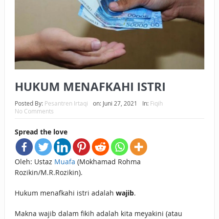
BAGAIMANA CARA MEMBAYAR ZAKAT UANG?
UANG HARAM BISA MENJADI HALAL JIKA SEBAB
KEPEMILIKANNYA BERUBAH
ISTIDLAL BATIL VS ISTIDLAL SYAR’I
HUKUM MENAFKAHI ISTRI
BAHASA CINTA KARENA ALLAH
Posted By:
Pesantren Irtaqi
on:
Juni 27, 2021
In:
Fiqih
HUKUM MEMBAYAR ZAKAT DENGAN CARA MENGANGSUR
No Comments
HUKUM MEMBAYAR ZAKAT KEPADA KERABAT SENDIRI
Spread the love
Oleh: Ustaz
Muafa
(Mokhamad Rohma
Rozikin/M.R.Rozikin).
Hukum menafkahi istri adalah
wajib
.
Makna wajib dalam fikih adalah kita meyakini (atau