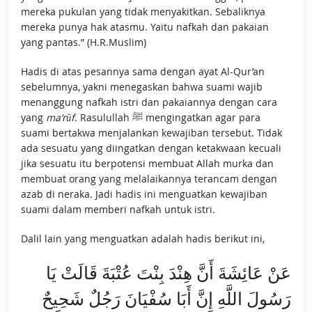
mereka pukulan yang tidak menyakitkan. Sebaliknya
mereka punya hak atasmu. Yaitu nafkah dan pakaian
yang pantas.” (H.R.Muslim)
Hadis di atas pesannya sama dengan ayat Al-Qur’an
sebelumnya, yakni menegaskan bahwa suami wajib
menanggung nafkah istri dan pakaiannya dengan cara
yang
ma‘rūf
. Rasulullah ﷺ mengingatkan agar para
suami bertakwa menjalankan kewajiban tersebut. Tidak
ada sesuatu yang diingatkan dengan ketakwaan kecuali
jika sesuatu itu berpotensi membuat Allah murka dan
membuat orang yang melalaikannya terancam dengan
azab di neraka. Jadi hadis ini menguatkan kewajiban
suami dalam memberi nafkah untuk istri.
Dalil lain yang menguatkan adalah hadis berikut ini,
عَنْ عَائِشَةَ أَنَّ هِنْدَ بِنْتَ عُتْبَةَ قَالَتْ يَا
رَسُولَ اللَّهِ إِنَّ أَبَا سُفْيَانَ رَجُلٌ شَحِيحٌ