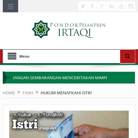
Menu
JANGAN SEMBARANGAN MENCERITAKAN MIMPI
APAKAH ULAMA SALEH PERLU MASUK SCOPUS?
HOME
FIQIH
HUKUM MENAFKAHI ISTRI
MIMPI YANG DIABAIKAN MENJELANG PERANG BADAR
APA HUKUM MEMPERCEPAT PEMBAYARAN ZAKAT
SEBELUM TIBA SAAT WAJIB?
HAKIKAT NIKMAT DI DUNIA!