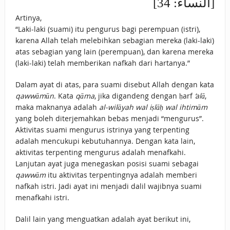
[النساء: 34]
Artinya,
“Laki-laki (suami) itu pengurus bagi perempuan (istri),
karena Allah telah melebihkan sebagian mereka (laki-laki)
atas sebagian yang lain (perempuan), dan karena mereka
(laki-laki) telah memberikan nafkah dari hartanya.”
Dalam ayat di atas, para suami disebut Allah dengan kata
qawwāmūn
. Kata
qāma
, jika digandeng dengan ḥarf
‘alā
,
maka maknanya adalah
al-wilāyah wal iṣlāḥ wal ihtimām
yang boleh diterjemahkan bebas menjadi “mengurus”.
Aktivitas suami mengurus istrinya yang terpenting
adalah mencukupi kebutuhannya. Dengan kata lain,
aktivitas terpenting mengurus adalah menafkahi.
Lanjutan ayat juga menegaskan posisi suami sebagai
qawwām
itu aktivitas terpentingnya adalah memberi
nafkah istri. Jadi ayat ini menjadi dalil wajibnya suami
menafkahi istri.
Dalil lain yang menguatkan adalah ayat berikut ini,