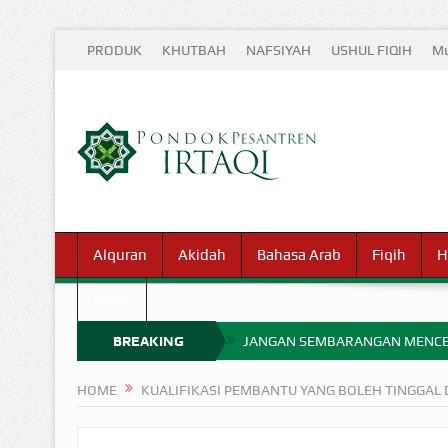
PRODUK
KHUTBAH
NAFSIYAH
USHUL FIQIH
Mu
Alquran
Akidah
Bahasa Arab
Fiqih
H
Waris
BREAKING
JANGAN SEMBARANGAN MENCE
MIMPI YANG DIABAIKAN MENJ
NEWS
HOME
KUALIFIKASI PEMBANTU YANG BOLEH TINGGAL
APA HUKUM MEMPERCEPAT PEMB