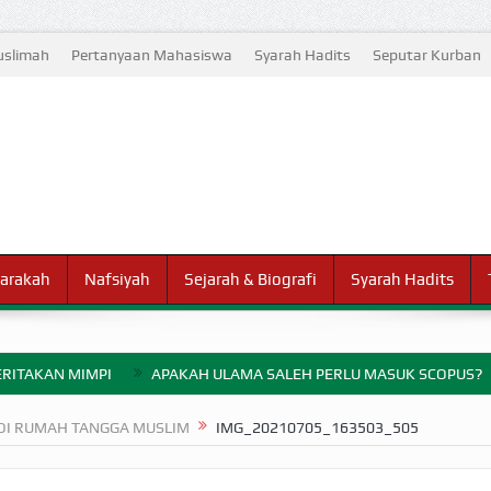
slimah
Pertanyaan Mahasiswa
Syarah Hadits
Seputar Kurban
arakah
Nafsiyah
Sejarah & Biografi
Syarah Hadits
RITAKAN MIMPI
APAKAH ULAMA SALEH PERLU MASUK SCOPUS?
ELANG PERANG BADAR
 DI RUMAH TANGGA MUSLIM
IMG_20210705_163503_505
AYARAN ZAKAT SEBELUM TIBA SAAT WAJIB?
HAKIKAT NIKMAT D