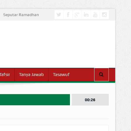
Seputar Ramadhan
Tafsir
Tanya Jawab
Tasawuf
00:26
I DUNIA!