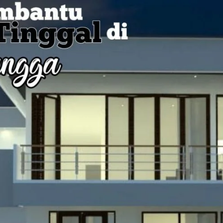
AKAT UANG?
UANG HARAM BISA MENJADI HALAL JIKA SEBAB K
’I
BAHASA CINTA KARENA ALLAH
HUKUM MEMBAYAR ZAKA
DA KERABAT SENDIRI