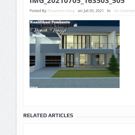
IMG_20210705_163503_505
Posted By:
Pesantren Irtaqi
on:
Juli 05, 2021
In:
No Commen
RELATED ARTICLES