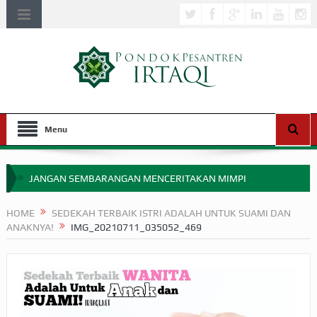
Menu
JANGAN SEMBARANGAN MENCERITAKAN MIMPI
APAKAH ULAMA SALEH PERLU MASUK SCOPUS?
HOME
SEDEKAH TERBAIK ISTRI ADALAH UNTUK SUAMI DAN
ANAKNYA!
IMG_20210711_035052_469
MIMPI YANG DIABAIKAN MENJELANG PERANG BADAR
APA HUKUM MEMPERCEPAT PEMBAYARAN ZAKAT
SEBELUM TIBA SAAT WAJIB?
HAKIKAT NIKMAT DI DUNIA!