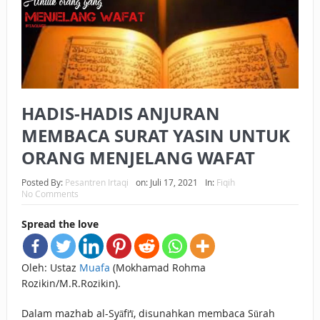
BAGAIMANA CARA MEMBAYAR ZAKAT UANG?
UANG HARAM BISA MENJADI HALAL JIKA SEBAB
KEPEMILIKANNYA BERUBAH
ISTIDLAL BATIL VS ISTIDLAL SYAR’I
HADIS-HADIS ANJURAN
MEMBACA SURAT YASIN UNTUK
BAHASA CINTA KARENA ALLAH
ORANG MENJELANG WAFAT
HUKUM MEMBAYAR ZAKAT DENGAN CARA MENGANGSUR
Posted By:
Pesantren Irtaqi
on:
Juli 17, 2021
In:
Fiqih
HUKUM MEMBAYAR ZAKAT KEPADA KERABAT SENDIRI
No Comments
Spread the love
Oleh: Ustaz
Muafa
(Mokhamad Rohma
Rozikin/M.R.Rozikin).
Dalam mazhab al-Syāfi‘ī, disunahkan membaca Sūrah