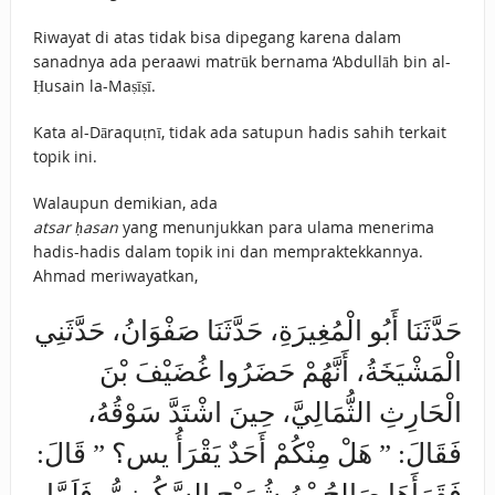
Riwayat di atas tidak bisa dipegang karena dalam
sanadnya ada peraawi matrūk bernama ‘Abdullāh bin al-
Ḥusain la-Maṣīṣī.
Kata al-Dāraquṭnī, tidak ada satupun hadis sahih terkait
topik ini.
Walaupun demikian, ada
atsar ḥasan
yang menunjukkan para ulama menerima
hadis-hadis dalam topik ini dan mempraktekkannya.
Ahmad meriwayatkan,
حَدَّثَنَا أَبُو الْمُغِيرَةِ، حَدَّثَنَا صَفْوَانُ، حَدَّثَنِي
الْمَشْيَخَةُ، أَنَّهُمْ حَضَرُوا غُضَيْفَ بْنَ
الْحَارِثِ الثُّمَالِيَّ، حِينَ اشْتَدَّ سَوْقُهُ،
فَقَالَ: ” هَلْ مِنْكُمْ أَحَدٌ يَقْرَأُ يس؟ ” قَالَ:
فَقَرَأَهَا صَالِحُ بْنُ شُرَيْحٍ السَّكُونِيُّ، فَلَمَّا