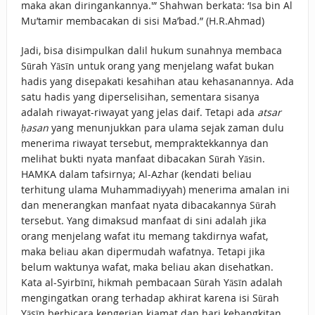
maka akan diringankannya.'” Shahwan berkata: ‘Isa bin Al
Mu’tamir membacakan di sisi Ma’bad.” (H.R.Ahmad)
Jadi, bisa disimpulkan dalil hukum sunahnya membaca
Sūrah Yāsīn untuk orang yang menjelang wafat bukan
hadis yang disepakati kesahihan atau kehasanannya. Ada
satu hadis yang diperselisihan, sementara sisanya
adalah riwayat-riwayat yang jelas daif. Tetapi ada
atsar
ḥasan
yang menunjukkan para ulama sejak zaman dulu
menerima riwayat tersebut, mempraktekkannya dan
melihat bukti nyata manfaat dibacakan Sūrah Yāsin.
HAMKA dalam tafsirnya; Al-Azhar (kendati beliau
terhitung ulama Muhammadiyyah) menerima amalan ini
dan menerangkan manfaat nyata dibacakannya Sūrah
tersebut. Yang dimaksud manfaat di sini adalah jika
orang menjelang wafat itu memang takdirnya wafat,
maka beliau akan dipermudah wafatnya. Tetapi jika
belum waktunya wafat, maka beliau akan disehatkan.
Kata al-Syirbīnī, hikmah pembacaan Sūrah Yāsīn adalah
mengingatkan orang terhadap akhirat karena isi Sūrah
Yāsīn berbicara kengerian kiamat dan hari kebangkitan.