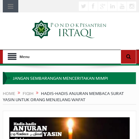
Menu
JANGAN SEMBARANGAN MENCERITAKAN MIMPI
APAKAH ULAMA SALEH PERLU MASUK SCOPUS?
HOME
FIQIH
HADIS-HADIS ANJURAN MEMBACA SURAT
YASIN UNTUK ORANG MENJELANG WAFAT
MIMPI YANG DIABAIKAN MENJELANG PERANG BADAR
APA HUKUM MEMPERCEPAT PEMBAYARAN ZAKAT
SEBELUM TIBA SAAT WAJIB?
HAKIKAT NIKMAT DI DUNIA!