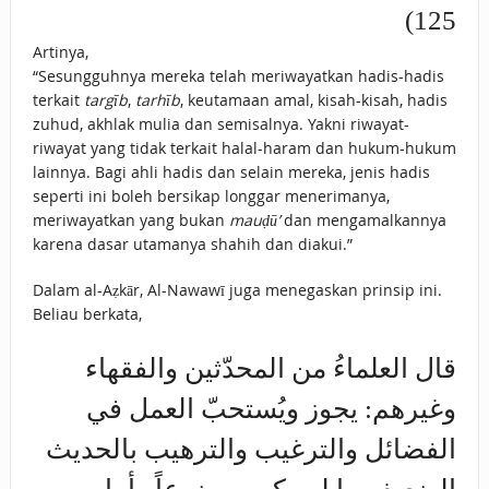
125)
Artinya,
“Sesungguhnya mereka telah meriwayatkan hadis-hadis
terkait
targīb
,
tarhīb
, keutamaan amal, kisah-kisah, hadis
zuhud, akhlak mulia dan semisalnya. Yakni riwayat-
riwayat yang tidak terkait halal-haram dan hukum-hukum
lainnya. Bagi ahli hadis dan selain mereka, jenis hadis
seperti ini boleh bersikap longgar menerimanya,
meriwayatkan yang bukan
mauḍū’
dan mengamalkannya
karena dasar utamanya shahih dan diakui.”
Dalam al-Aẓkār, Al-Nawawī juga menegaskan prinsip ini.
Beliau berkata,
قال العلماءُ من المحدّثين والفقهاء
وغيرهم: ‌يجوز ‌ويُستحبّ ‌العمل ‌في
‌الفضائل ‌والترغيب ‌والترهيب بالحديث