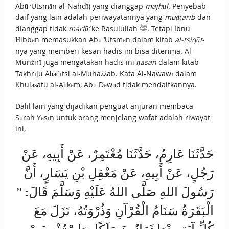
Abū ‘Utsmān al-Nahdī) yang dianggap
majhūl
. Penyebab
daif yang lain adalah periwayatannya yang
muḍṭarib
dan
dianggap tidak
marfū’
ke Rasulullah ﷺ. Tetapi Ibnu
Ḥibbān memasukkan Abū ‘Utsmān dalam kitab
al-tsiqāt
-
nya yang memberi kesan hadis ini bisa diterima. Al-
Munżirī juga mengatakan hadis ini
ḥasan
dalam kitab
Takhrīju Aḥāḍītsi al-Muhażżab. Kata Al-Nawawī dalam
Khulāṣatu al-Aḥkām, Abū Dāwūd tidak mendaifkannya.
Dalil lain yang dijadikan penguat anjuran membaca
Sūrah Yāsīn untuk orang menjelang wafat adalah riwayat
ini,
حَدَّثَنَا عَارِمٌ، حَدَّثَنَا مُعْتَمِرٌ، عَنْ أَبِيهِ، عَنْ
رَجُلٍ، عَنْ أَبِيهِ، عَنْ مَعْقِلِ بْنِ يَسَارٍ، أَنَّ
رَسُولَ اللهِ صَلَّى اللهُ عَلَيْهِ وَسَلَّمَ قَالَ: ”
الْبَقَرَةُ سَنَامُ الْقُرْآنِ وَذُرْوَتُهُ، نَزَلَ مَعَ