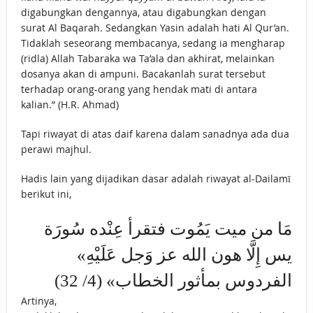
digabungkan dengannya, atau digabungkan dengan
surat Al Baqarah. Sedangkan Yasin adalah hati Al Qur’an.
Tidaklah seseorang membacanya, sedang ia mengharap
(ridla) Allah Tabaraka wa Ta’ala dan akhirat, melainkan
dosanya akan di ampuni. Bacakanlah surat tersebut
terhadap orang-orang yang hendak mati di antara
kalian.” (H.R. Ahmad)
Tapi riwayat di atas daif karena dalam sanadnya ada dua
perawi majhul.
Hadis lain yang dijadikan dasar adalah riwayat al-Dailamī
berikut ini,
مَا ‌من ‌ميت ‌يَمُوت فتقرأ عِنْده سُورَة
يس إِلَّا هون الله عز وَجل عَلَيْهِ»
الفردوس بمأثور الخطاب» (4/ 32)
Artinya,