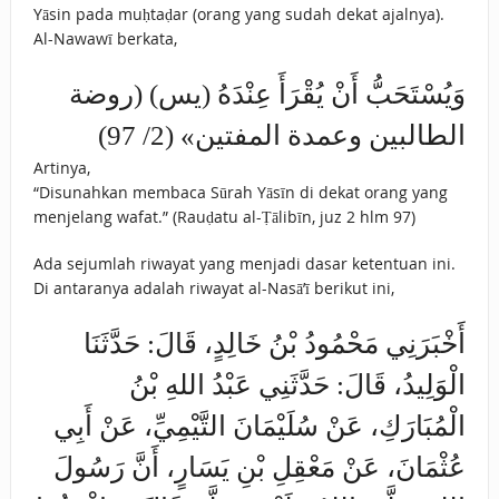
Yāsin pada muḥtaḍar (orang yang sudah dekat ajalnya).
Al-Nawawī berkata,
وَيُسْتَحَبُّ أَنْ يُقْرَأَ عِنْدَهُ (يس) (روضة
الطالبين وعمدة المفتين» (2/ 97)
Artinya,
“Disunahkan membaca Sūrah Yāsīn di dekat orang yang
menjelang wafat.” (Rauḍatu al-Ṭālibīn, juz 2 hlm 97)
Ada sejumlah riwayat yang menjadi dasar ketentuan ini.
Di antaranya adalah riwayat al-Nasā’ī berikut ini,
أَخْبَرَنِي مَحْمُودُ بْنُ خَالِدٍ، قَالَ: حَدَّثَنَا
الْوَلِيدُ، قَالَ: حَدَّثَنِي عَبْدُ اللهِ بْنُ
الْمُبَارَكِ، عَنْ سُلَيْمَانَ التَّيْمِيِّ، عَنْ أَبِي
عُثْمَانَ، عَنْ مَعْقِلِ بْنِ يَسَارٍ، أَنَّ رَسُولَ