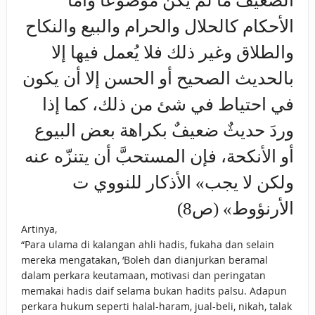
الضعيف ما لم يكن موضوعاً وأما
الأحكام كالحلال والحرام والبيع والنكاح
والطلاق وغير ذلك فلا يُعمل فيها إلا
بالحديث الصحيح أو الحسن إلا أن يكون
في احتياط في شئ من ذلك، كما إذا
وردَ حديثٌ ضعيفٌ بكراهة بعض البيوع
أو الأنكحة، فإن المستحبَّ أن يتنزّه عنه
ولكن لا يجب» الأذكار للنووي ت
الأرنؤوط» (ص8)
Artinya,
“Para ulama di kalangan ahli hadis, fukaha dan selain
mereka mengatakan, ‘Boleh dan dianjurkan beramal
dalam perkara keutamaan, motivasi dan peringatan
memakai hadis daif selama bukan hadits palsu. Adapun
perkara hukum seperti halal-haram, jual-beli, nikah, talak