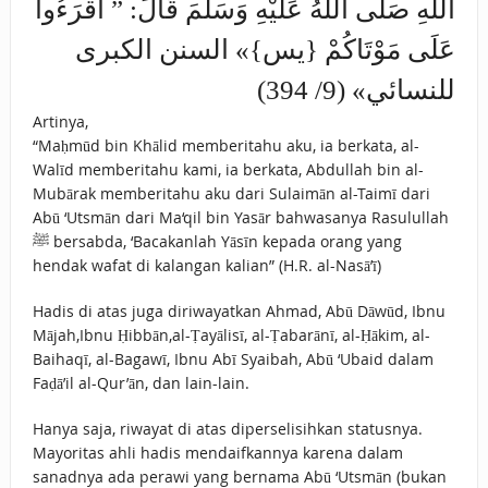
اللهِ صَلَّى اللهُ عَلَيْهِ وَسَلَّمَ قَالَ: ” ‌اقْرَءُوا
‌عَلَى ‌مَوْتَاكُمْ {‌يس}» السنن الكبرى
للنسائي» (9/ 394)
Artinya,
“Maḥmūd bin Khālid memberitahu aku, ia berkata, al-
Walīd memberitahu kami, ia berkata, Abdullah bin al-
Mubārak memberitahu aku dari Sulaimān al-Taimī dari
Abū ‘Utsmān dari Ma‘qil bin Yasār bahwasanya Rasulullah
ﷺ bersabda, ‘Bacakanlah Yāsīn kepada orang yang
hendak wafat di kalangan kalian” (H.R. al-Nasā’ī)
Hadis di atas juga diriwayatkan Ahmad, Abū Dāwūd, Ibnu
Mājah,Ibnu Ḥibbān,al-Ṭayālisī, al-Ṭabarānī, al-Ḥākim, al-
Baihaqī, al-Bagawī, Ibnu Abī Syaibah, Abū ‘Ubaid dalam
Faḍā’il al-Qur’ān, dan lain-lain.
Hanya saja, riwayat di atas diperselisihkan statusnya.
Mayoritas ahli hadis mendaifkannya karena dalam
sanadnya ada perawi yang bernama Abū ‘Utsmān (bukan