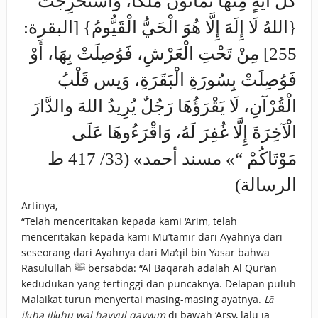
كُلِّ آيَةٍ مِنْهَا ثَمَانُونَ مَلَكًا، وَاسْتُخْرِجَتْ
{اللهُ لَا إِلَهَ إِلَّا هُوَ الْحَيُّ الْقَيُّومُ} [البقرة:
255] مِنْ تَحْتِ الْعَرْشِ، فَوُصِلَتْ بِهَا، أَوْ
فَوُصِلَتْ بِسُورَةِ الْبَقَرَةِ، وَيس ‌قَلْبُ
‌الْقُرْآنِ، لَا يَقْرَؤُهَا رَجُلٌ يُرِيدُ اللهَ والدَّارَ
الْآخِرَةَ إِلَّا غُفِرَ لَهُ، وَاقْرَءُوهَا عَلَى
‌مَوْتَاكُمْ “» مسند أحمد» (33/ 417 ط
الرسالة)
Artinya,
“Telah menceritakan kepada kami ‘Arim, telah
menceritakan kepada kami Mu’tamir dari Ayahnya dari
seseorang dari Ayahnya dari Ma’qil bin Yasar bahwa
Rasulullah ﷺ bersabda: “Al Baqarah adalah Al Qur’an
kedudukan yang tertinggi dan puncaknya. Delapan puluh
Malaikat turun menyertai masing-masing ayatnya.
Lā
ilāha illāhu wal hayyul qayyūm
di bawah ‘Arsy, lalu ia