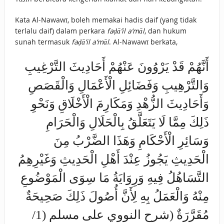
Kata Al-Nawawī, boleh memakai hadis daif (yang tidak
terlalu daif) dalam perkara
faḍā’il a‘māl
, dan hukum
sunah termasuk
faḍā’il a‘māl
. Al-Nawawī berkata,
أَنَّهُمْ قَدْ يَرْوُونَ عَنْهُمْ أَحَادِيثَ التَّرْغِيبِ
وَالتَّرْهِيبِ وَفَضَائِلِ الْأَعْمَالِ وَالْقَصَصِ
وَأَحَادِيثَ الزُّهْدِ وَمَكَارِمَ الْأَخْلَاقِ وَنَحْوِ
ذَلِكَ مِمَّا لَا يَتَعَلَّقُ بِالْحَلَالِ وَالْحَرَامِ
وَسَائِرِ الْأَحْكَامِ وَهَذَا الضَّرْبُ مِنَ
الْحَدِيثِ يَجُوزُ عِنْدَ أَهْلِ الْحَدِيثِ وَغَيْرِهِمُ
التَّسَاهُلُ فِيهِ وَرِوَايَةُ مَا سِوَى الْمَوْضُوعِ
مِنْهُ وَالْعَمَلُ بِهِ لِأَنَّ أُصُولَ ذَلِكَ صَحِيحَةٌ
مُقَرَّرَةٌ (شرح النووي على مسلم (1/