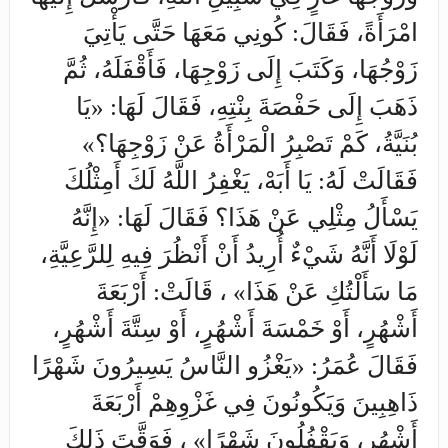
امْرَأَةً، فَقَالَ: كُونِي مَعَهَا حَتَّى يَأْتِيَ
زَوْجُهَا، وَكَتَبَ إِلَى زَوْجِهَا، فَأَقْفَلَهُ، ثُمَّ
ذَهَبَ إِلَى حَفْصَةَ بِنْتِهِ، فَقَالَ لَهَا: «يَا
بُنَيَّةُ، كَمْ تَصْبِرُ الْمَرْأَةُ عَنْ زَوْجِهَا؟»
فَقَالَتْ لَهُ: يَا أَبَهْ، يَغْفِرُ اللَّهُ لَكَ أَمِثْلُكَ
يَسْأَلُ مِثْلِي عَنْ هَذَا؟ فَقَالَ لَهَا: «إِنَّهُ
لَوْلَا أَنَّهُ شَيْءٌ أُرِيدُ أَنْ أَنْظُرَ فِيهِ لِلرَّعِيَّةِ،
مَا سَأَلْتُكِ عَنْ هَذَا» ، قَالَتْ: أَرْبَعَةَ
أَشْهُرٍ، أَوْ خَمْسَةَ أَشْهُرٍ، أَوْ سِتَّةَ أَشْهُرٍ،
فَقَالَ عُمَرُ: «يَغْزُو النَّاسُ يَسِيرُونَ شَهْرًا
ذَاهِبِينَ وَيَكُونُونَ فِي غَزْوِهِمْ أَرْبَعَةَ
أَشْهُرٍ، وَيَقْفُلُونَ شَهْرًا» ، فَوَقَّتَ ذَلِكَ