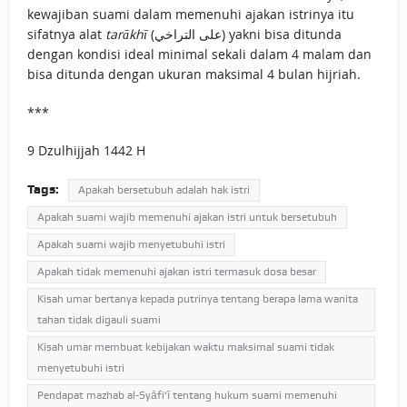
kewajiban suami dalam memenuhi ajakan istrinya itu
sifatnya alat
tarākhī
(على التراخي) yakni bisa ditunda
dengan kondisi ideal minimal sekali dalam 4 malam dan
bisa ditunda dengan ukuran maksimal 4 bulan hijriah.
***
9 Dzulhijjah 1442 H
Tags:
Apakah bersetubuh adalah hak istri
Apakah suami wajib memenuhi ajakan istri untuk bersetubuh
Apakah suami wajib menyetubuhi istri
Apakah tidak memenuhi ajakan istri termasuk dosa besar
Kisah umar bertanya kepada putrinya tentang berapa lama wanita
tahan tidak digauli suami
Kisah umar membuat kebijakan waktu maksimal suami tidak
menyetubuhi istri
Pendapat mazhab al-Syāfi‘ī tentang hukum suami memenuhi