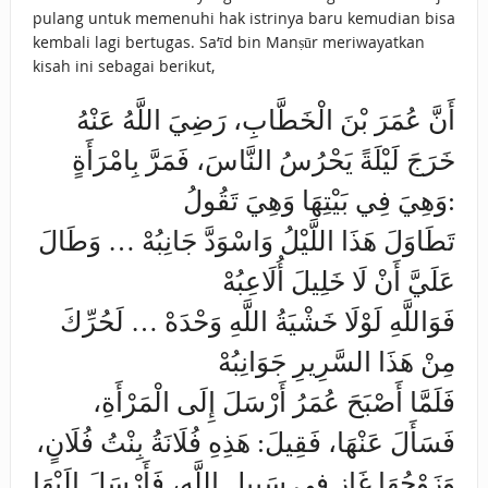
pulang untuk memenuhi hak istrinya baru kemudian bisa
kembali lagi bertugas. Sa‘īd bin Manṣūr meriwayatkan
kisah ini sebagai berikut,
أَنَّ عُمَرَ بْنَ الْخَطَّابِ، رَضِيَ اللَّهُ عَنْهُ
خَرَجَ لَيْلَةً يَحْرُسُ النَّاسَ، فَمَرَّ بِامْرَأَةٍ
وَهِيَ فِي بَيْتِهَا وَهِيَ تَقُولُ:
تَطَاوَلَ هَذَا اللَّيْلُ وَاسْوَدَّ جَانِبُهْ … وَطَالَ
عَلَيَّ أَنْ لَا خَلِيلَ أُلَاعِبُهْ
فَوَاللَّهِ لَوْلَا خَشْيَةُ اللَّهِ وَحْدَهْ … لَحُرِّكَ
مِنْ هَذَا ‌السَّرِيرِ ‌جَوَانِبُهْ
فَلَمَّا أَصْبَحَ عُمَرُ أَرْسَلَ إِلَى الْمَرْأَةِ،
فَسَأَلَ عَنْهَا، فَقِيلَ: هَذِهِ فُلَانَةُ بِنْتُ فُلَانٍ،
وَزَوْجُهَا غَازٍ فِي سَبِيلِ اللَّهِ، فَأَرْسَلَ إِلَيْهَا