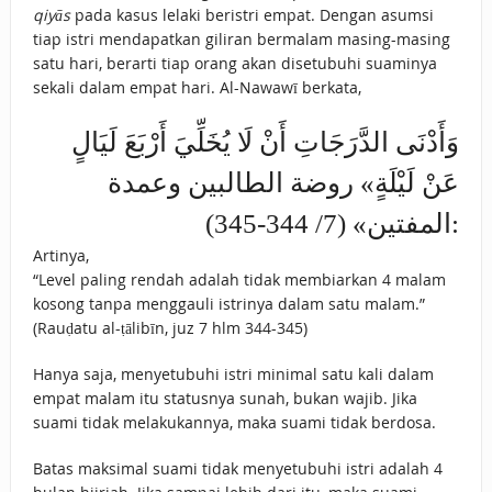
qiyās
pada kasus lelaki beristri empat. Dengan asumsi
tiap istri mendapatkan giliran bermalam masing-masing
satu hari, berarti tiap orang akan disetubuhi suaminya
sekali dalam empat hari. Al-Nawawī berkata,
وَأَدْنَى الدَّرَجَاتِ أَنْ لَا يُخَلِّيَ أَرْبَعَ لَيَالٍ
عَنْ لَيْلَةٍ» روضة الطالبين وعمدة
المفتين» (7/ 344-345):
Artinya,
“Level paling rendah adalah tidak membiarkan 4 malam
kosong tanpa menggauli istrinya dalam satu malam.”
(Rauḍatu al-ṭālibīn, juz 7 hlm 344-345)
Hanya saja, menyetubuhi istri minimal satu kali dalam
empat malam itu statusnya sunah, bukan wajib. Jika
suami tidak melakukannya, maka suami tidak berdosa.
Batas maksimal suami tidak menyetubuhi istri adalah 4