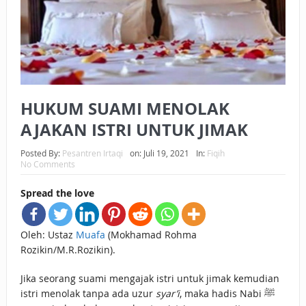
BAGAIMANA CARA MEMBAYAR ZAKAT UANG?
UANG HARAM BISA MENJADI HALAL JIKA SEBAB
KEPEMILIKANNYA BERUBAH
ISTIDLAL BATIL VS ISTIDLAL SYAR’I
HUKUM SUAMI MENOLAK
AJAKAN ISTRI UNTUK JIMAK
BAHASA CINTA KARENA ALLAH
HUKUM MEMBAYAR ZAKAT DENGAN CARA MENGANGSUR
Posted By:
Pesantren Irtaqi
on:
Juli 19, 2021
In:
Fiqih
No Comments
HUKUM MEMBAYAR ZAKAT KEPADA KERABAT SENDIRI
Spread the love
Oleh: Ustaz
Muafa
(Mokhamad Rohma
Rozikin/M.R.Rozikin).
Jika seorang suami mengajak istri untuk jimak kemudian
istri menolak tanpa ada uzur
syar’i
, maka hadis Nabi ﷺ