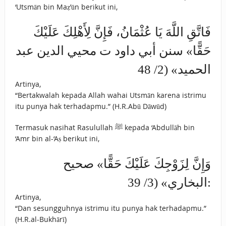
‘Utsmān bin Maẓ’ūn berikut ini,
فَاتَّقِ اللَّهَ يَا عُثْمَانُ، ‌فَإِنَّ ‌لِأَهْلِكَ ‌عَلَيْكَ
‌حَقًّا» سنن أبي داود ت محيي الدين عبد
الحميد» (2/ 48
Artinya,
“Bertakwalah kepada Allah wahai Utsmān karena istrimu
itu punya hak terhadapmu.” (H.R.Abū Dāwūd)
Termasuk nasihat Rasulullah ﷺ kepada ‘Abdullāh bin
‘Amr bin al-‘Aṣ berikut ini,
وَإِنَّ ‌لِزَوْجِكَ ‌عَلَيْكَ ‌حَقًّا» صحيح
البخاري» (3/ 39:
Artinya,
“Dan sesungguhnya istrimu itu punya hak terhadapmu.”
(H.R.al-Bukhārī)