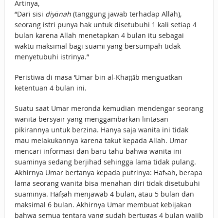
Artinya,
“Dari sisi
diyānah
(tanggung jawab terhadap Allah),
seorang istri punya hak untuk disetubuhi 1 kali setiap 4
bulan karena Allah menetapkan 4 bulan itu sebagai
waktu maksimal bagi suami yang bersumpah tidak
menyetubuhi istrinya.”
Peristiwa di masa ‘Umar bin al-Khaṭṭāb menguatkan
ketentuan 4 bulan ini.
Suatu saat Umar meronda kemudian mendengar seorang
wanita bersyair yang menggambarkan lintasan
pikirannya untuk berzina. Hanya saja wanita ini tidak
mau melakukannya karena takut kepada Allah. Umar
mencari informasi dan baru tahu bahwa wanita ini
suaminya sedang berjihad sehingga lama tidak pulang.
Akhirnya Umar bertanya kepada putrinya: Hafṣah, berapa
lama seorang wanita bisa menahan diri tidak disetubuhi
suaminya. Hafṣah menjawab 4 bulan, atau 5 bulan dan
maksimal 6 bulan. Akhirnya Umar membuat kebijakan
bahwa semua tentara yang sudah bertugas 4 bulan wajib