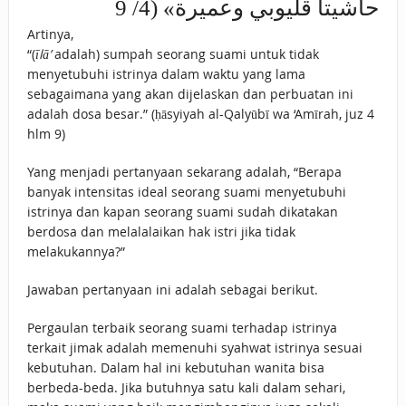
حاشيتا قليوبي وعميرة» (4/ 9
Artinya,
“(
īlā’
adalah) sumpah seorang suami untuk tidak
menyetubuhi istrinya dalam waktu yang lama
sebagaimana yang akan dijelaskan dan perbuatan ini
adalah dosa besar.” (ḥāsyiyah al-Qalyūbī wa ‘Amīrah, juz 4
hlm 9)
Yang menjadi pertanyaan sekarang adalah, “Berapa
banyak intensitas ideal seorang suami menyetubuhi
istrinya dan kapan seorang suami sudah dikatakan
berdosa dan melalalaikan hak istri jika tidak
melakukannya?”
Jawaban pertanyaan ini adalah sebagai berikut.
Pergaulan terbaik seorang suami terhadap istrinya
terkait jimak adalah memenuhi syahwat istrinya sesuai
kebutuhan. Dalam hal ini kebutuhan wanita bisa
berbeda-beda. Jika butuhnya satu kali dalam sehari,