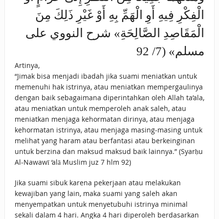
الْفِكْرِ فِيهِ أَوِ الْهَمِّ بِهِ أَوْ غَيْرِ ذَلِكَ مِنَ
الْمَقَاصِدِ الصَّالِحَةِ» شرح النووي على
مسلم» (7/ 92
Artinya,
“Jimak bisa menjadi ibadah jika suami meniatkan untuk
memenuhi hak istrinya, atau meniatkan mempergaulinya
dengan baik sebagaimana diperintahkan oleh Allah ta’ala,
atau meniatkan untuk memperoleh anak saleh, atau
meniatkan menjaga kehormatan dirinya, atau menjaga
kehormatan istrinya, atau menjaga masing-masing untuk
melihat yang haram atau berfantasi atau berkeinginan
untuk berzina dan maksud maksud baik lainnya.” (Syarḥu
Al-Nawawī ‘alā Muslim juz 7 hlm 92)
Jika suami sibuk karena pekerjaan atau melakukan
kewajiban yang lain, maka suami yang saleh akan
menyempatkan untuk menyetubuhi istrinya minimal
sekali dalam 4 hari. Angka 4 hari diperoleh berdasarkan