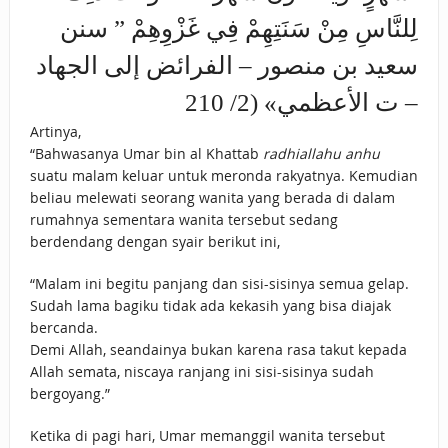
لِلنَّاسِ مِنْ سَنَتِهِمْ فِي غَزْوِهِمْ ” سنن
سعيد بن منصور – الفرائض إلى الجهاد
– ت الأعظمي» (2/ 210
Artinya,
“Bahwasanya Umar bin al Khattab
radhiallahu anhu
suatu malam keluar untuk meronda rakyatnya. Kemudian
beliau melewati seorang wanita yang berada di dalam
rumahnya sementara wanita tersebut sedang
berdendang dengan syair berikut ini,
“Malam ini begitu panjang dan sisi-sisinya semua gelap.
Sudah lama bagiku tidak ada kekasih yang bisa diajak
bercanda.
Demi Allah, seandainya bukan karena rasa takut kepada
Allah semata, niscaya ranjang ini sisi-sisinya sudah
bergoyang.”
Ketika di pagi hari, Umar memanggil wanita tersebut