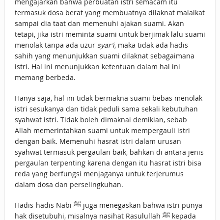
mengajarkan bahwa perbuatan istri semacam itu
termasuk dosa berat yang membuatnya dilaknat malaikat
sampai dia taat dan memenuhi ajakan suami. Akan
tetapi, jika istri meminta suami untuk berjimak lalu suami
menolak tanpa ada uzur
syar’i
, maka tidak ada hadis
sahih yang menunjukkan suami dilaknat sebagaimana
istri. Hal ini menunjukkan ketentuan dalam hal ini
memang berbeda.
Hanya saja, hal ini tidak bermakna suami bebas menolak
istri sesukanya dan tidak peduli sama sekali kebutuhan
syahwat istri. Tidak boleh dimaknai demikian, sebab
Allah memerintahkan suami untuk mempergauli istri
dengan baik. Memenuhi hasrat istri dalam urusan
syahwat termasuk pergaulan baik, bahkan di antara jenis
pergaulan terpenting karena dengan itu hasrat istri bisa
reda yang berfungsi menjaganya untuk terjerumus
dalam dosa dan perselingkuhan.
Hadis-hadis Nabi ﷺ juga menegaskan bahwa istri punya
hak disetubuhi, misalnya nasihat Rasulullah ﷺ kepada