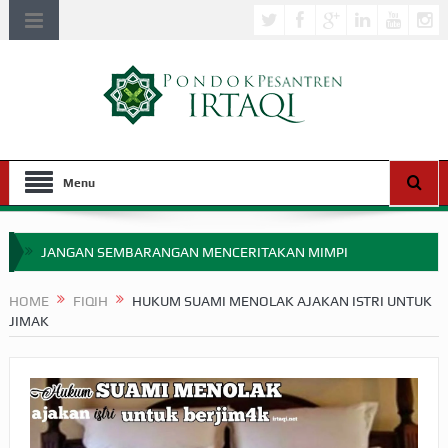
Menu
JANGAN SEMBARANGAN MENCERITAKAN MIMPI
APAKAH ULAMA SALEH PERLU MASUK SCOPUS?
HOME
FIQIH
HUKUM SUAMI MENOLAK AJAKAN ISTRI UNTUK
JIMAK
MIMPI YANG DIABAIKAN MENJELANG PERANG BADAR
APA HUKUM MEMPERCEPAT PEMBAYARAN ZAKAT
SEBELUM TIBA SAAT WAJIB?
HAKIKAT NIKMAT DI DUNIA!