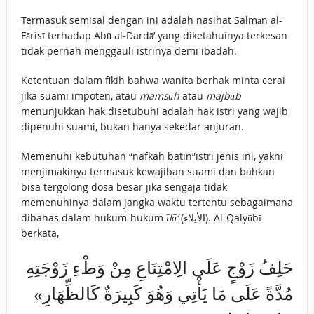
Termasuk semisal dengan ini adalah nasihat Salmān al-
Fārisī terhadap Abū al-Dardā’ yang diketahuinya terkesan
tidak pernah menggauli istrinya demi ibadah.
Ketentuan dalam fikih bahwa wanita berhak minta cerai
jika suami impoten, atau
mamsūh
atau
majbūb
menunjukkan hak disetubuhi adalah hak istri yang wajib
dipenuhi suami, bukan hanya sekedar anjuran.
Memenuhi kebutuhan “nafkah batin”istri jenis ini, yakni
menjimakinya termasuk kewajiban suami dan bahkan
bisa tergolong dosa besar jika sengaja tidak
memenuhinya dalam jangka waktu tertentu sebagaimana
dibahas dalam hukum-hukum
īlā’
(الأيلاء). Al-Qalyūbī
berkata,
حَلِفُ زَوْجٍ عَلَى الِامْتِنَاعِ مِنْ وَطْءِ زَوْجَتِهِ
مُدَّةً عَلَى مَا يَأْتِي ‌وَهُوَ ‌كَبِيرَةٌ ‌كَالظِّهَارِ»