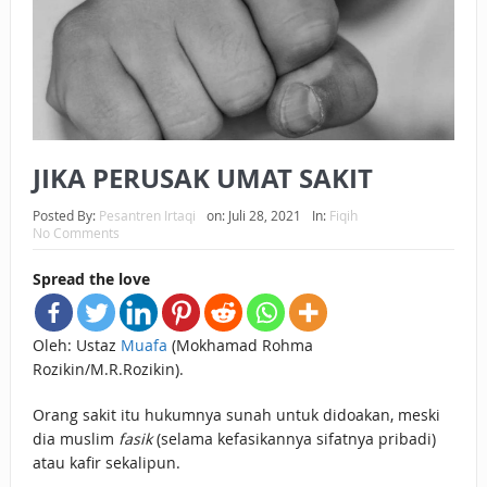
BAGAIMANA CARA MEMBAYAR ZAKAT UANG?
UANG HARAM BISA MENJADI HALAL JIKA SEBAB
KEPEMILIKANNYA BERUBAH
ISTIDLAL BATIL VS ISTIDLAL SYAR’I
JIKA PERUSAK UMAT SAKIT
BAHASA CINTA KARENA ALLAH
Posted By:
Pesantren Irtaqi
on:
Juli 28, 2021
In:
Fiqih
No Comments
HUKUM MEMBAYAR ZAKAT DENGAN CARA MENGANGSUR
Spread the love
HUKUM MEMBAYAR ZAKAT KEPADA KERABAT SENDIRI
Oleh: Ustaz
Muafa
(Mokhamad Rohma
Rozikin/M.R.Rozikin).
Orang sakit itu hukumnya sunah untuk didoakan, meski
dia muslim
fasik
(selama kefasikannya sifatnya pribadi)
atau kafir sekalipun.