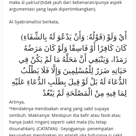
maka
lā yab’ud
(tidak jauh dari kebenaran/punya aspek
argumentasi yang layak dipertimbangkan).
Al-Syabrāmallisī berkata,
(قَوْلُهُ: وَأَنْ يَدْعُوَ لَهُ بِالشِّفَاءِ) أَيْ وَلَوْ
كَانَ كَافِرًا أَوْ فَاسِقًا وَلَوْ كَانَ مَرَضُهُ
رَمَدًا، وَيَنْبَغِي أَنَّ مَحَلَّهُ مَا لَمْ يَكُنْ فِي
حَيَاتِهِ ضَرَرٌ لِلْمُسْلِمِينَ وَإِلَّا فَلَا يَطْلُبُ
الدُّعَاءَ لَهُ بَلْ لَوْ قِيلَ بِطَلَبِ الدُّعَاءِ عَلَيْهِ
لِمَا فِيهِ مِنْ الْمَصْلَحَةِ لَمْ يَبْعُدْ
Artinya,
“Hendaknya mendoakan orang yang sakit supaya
sembuh. Maknanya: Meskipun dia kafir atau fasik atau
hanya (sakit ringan) seperti sakit mata (itu tetap
disunahkan). (CATATAN): -Seyogyanya- penempatan
kesunahan mendoakan ini adalah jika hidupnya si sakit