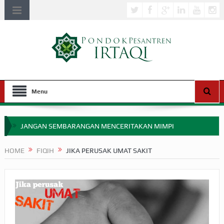
Menu
JANGAN SEMBARANGAN MENCERITAKAN MIMPI
APAKAH ULAMA SALEH PERLU MASUK SCOPUS?
HOME
FIQIH
JIKA PERUSAK UMAT SAKIT
MIMPI YANG DIABAIKAN MENJELANG PERANG BADAR
APA HUKUM MEMPERCEPAT PEMBAYARAN ZAKAT
SEBELUM TIBA SAAT WAJIB?
HAKIKAT NIKMAT DI DUNIA!