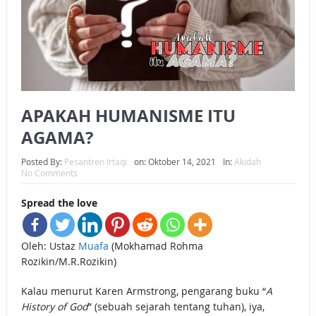
BAGAIMANA CARA MEMBAYAR ZAKAT UANG?
UANG HARAM BISA MENJADI HALAL JIKA SEBAB
KEPEMILIKANNYA BERUBAH
ISTIDLAL BATIL VS ISTIDLAL SYAR’I
APAKAH HUMANISME ITU
BAHASA CINTA KARENA ALLAH
AGAMA?
HUKUM MEMBAYAR ZAKAT DENGAN CARA MENGANGSUR
Posted By:
Pesantren Irtaqi
on:
Oktober 14, 2021
In:
Akidah
No Comments
HUKUM MEMBAYAR ZAKAT KEPADA KERABAT SENDIRI
Spread the love
Oleh: Ustaz
Muafa
(Mokhamad Rohma
Rozikin/M.R.Rozikin)
Kalau menurut Karen Armstrong, pengarang buku “
A
History of God
” (sebuah sejarah tentang tuhan), iya,