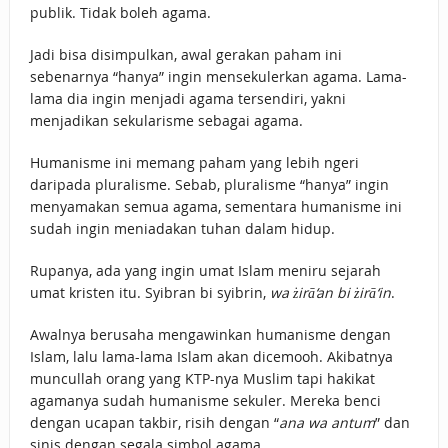
publik. Tidak boleh agama.
Jadi bisa disimpulkan, awal gerakan paham ini
sebenarnya “hanya” ingin mensekulerkan agama. Lama-
lama dia ingin menjadi agama tersendiri, yakni
menjadikan sekularisme sebagai agama.
Humanisme ini memang paham yang lebih ngeri
daripada pluralisme. Sebab, pluralisme “hanya” ingin
menyamakan semua agama, sementara humanisme ini
sudah ingin meniadakan tuhan dalam hidup.
Rupanya, ada yang ingin umat Islam meniru sejarah
umat kristen itu. Syibran bi syibrin,
wa żirā‘an bi żirā‘in
.
Awalnya berusaha mengawinkan humanisme dengan
Islam, lalu lama-lama Islam akan dicemooh. Akibatnya
muncullah orang yang KTP-nya Muslim tapi hakikat
agamanya sudah humanisme sekuler. Mereka benci
dengan ucapan takbir, risih dengan “
ana wa antum
” dan
sinis dengan segala simbol agama.