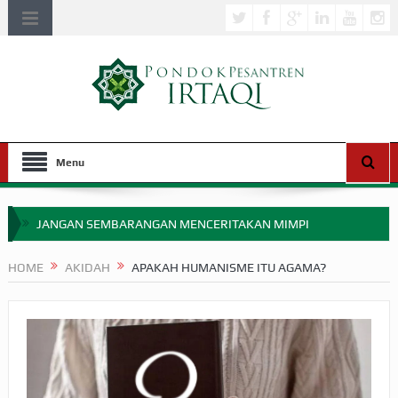
Menu
JANGAN SEMBARANGAN MENCERITAKAN MIMPI
APAKAH ULAMA SALEH PERLU MASUK SCOPUS?
HOME
AKIDAH
APAKAH HUMANISME ITU AGAMA?
MIMPI YANG DIABAIKAN MENJELANG PERANG BADAR
APA HUKUM MEMPERCEPAT PEMBAYARAN ZAKAT
SEBELUM TIBA SAAT WAJIB?
HAKIKAT NIKMAT DI DUNIA!