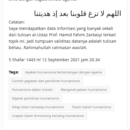
اللهم لا تزغ قلوبنا بعد إذ هديتنا
Catatan:
Saya mendapatkan data informasi yang banyak sekali
dari tulisan al-Ustaz Prof. Hamid Fahmi Zarkasyi terkait
topik ini. Jadi tumpuan validitas datanya adalah tulisan
beliau.
Rahimahullah rahmatan wasi’ah
.
5 Shafar 1443 H/ 12 September 2021 jam 20.34
Tags:
Apakah humanisme bertentangan dengan agama
Contoh gagasan dan pemikiran humanisme
Humanisme dalam kristen
Mengenal paham humanisme
Sejarah pemikiran humanisme
Sikap Islam terhadap humanisme
Tokoh-tokoh humanisme
Ucapan Karen Armstrong tentang humanisme