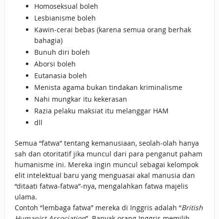
Homoseksual boleh
Lesbianisme boleh
Kawin-cerai bebas (karena semua orang berhak
bahagia)
Bunuh diri boleh
Aborsi boleh
Eutanasia boleh
Menista agama bukan tindakan kriminalisme
Nahi mungkar itu kekerasan
Razia pelaku maksiat itu melanggar HAM
dll
Semua “fatwa” tentang kemanusiaan, seolah-olah hanya
sah dan otoritatif jika muncul dari para penganut paham
humanisme ini. Mereka ingin muncul sebagai kelompok
elit intelektual baru yang menguasai akal manusia dan
“ditaati fatwa-fatwa”-nya, mengalahkan fatwa majelis
ulama.
Contoh “lembaga fatwa” mereka di Inggris adalah “
British
Humanist Association
”. Banyak orang Inggris memilih